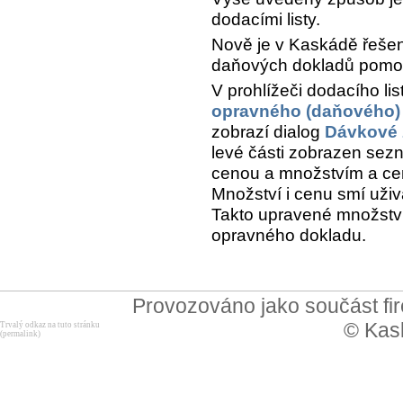
dodacími listy.
Nově je v Kaskádě řeše
daňových dokladů pomocí
V prohlížeči dodacího lis
opravného (daňového)
zobrazí dialog
Dávkové 
levé části zobrazen se
cenou a množstvím a cen
Množství i cenu smí uživa
Takto upravené množstv
opravného dokladu.
Provozováno jako součást f
© Kask
Trvalý odkaz na tuto stránku
(permalink)