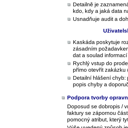
Detailně je zaznamená
kdo, kdy a jaká data na
Usnadňuje audit a doh
Uživatel
Kaskáda poskytuje roz
zásadním požadavkem 
dat a soulad informa
Rychlý vstup do prode
přímo otevřít zakázku 
Detailní hlášení chyb:
popis chyby a doporuč
Podpora tvorby oprav
Doposud se dobropis / vr
faktury se zápornou část
pomocný atribut, který ty
Výše uvedený způsob je 