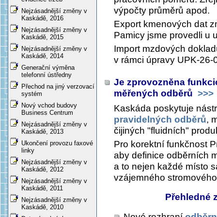
výpočty průměrů apod.
Nejzásadnější změny v
Kaskádě, 2016
Export kmenových dat z
Nejzásadnější změny v
Pamicy jsme provedli u už
Kaskádě, 2015
Import mzdových doklad
Nejzásadnější změny v
Kaskádě, 2014
v rámci úpravy UPK-26-
Generační výměna
telefonní ústředny
Je zprovozněna funkcio
Přechod na jiný verzovací
měřených odběrů
>>>
systém
Nový vchod budovy
Kaskáda poskytuje nástr
Business Centrum
pravidelných odběrů
, 
Nejzásadnější změny v
čijiných "fluidních" produk
Kaskádě, 2013
Pro korektní funkčnost P
Ukončení provozu faxové
linky
aby definice odběrních m
Nejzásadnější změny v
a to nejen každé místo s
Kaskádě, 2012
vzájemného stromového
Nejzásadnější změny v
Kaskádě, 2011
Přehledné 
Nejzásadnější změny v
Kaskádě, 2010
Nové rozhraní
odběrn