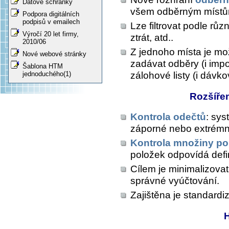
Datové schránky
všem odběrným místům a 
Podpora digitálních
podpisů v emailech
Lze filtrovat podle rů
Výročí 20 let firmy,
ztrát, atd..
2010/06
Z jednoho místa je m
Nové webové stránky
zadávat odběry (i impo
Šablona HTM
zálohové listy (i dávk
jednoduchého(1)
Rozšířen
Kontrola odečtů
: sy
záporné nebo extrémní
Kontrola množiny po
položek odpovídá def
Cílem je minimalizovat 
správné vyúčtování.
Zajištěna je standardi
H