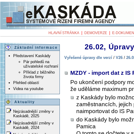
|
|
HLAVNÍ STRÁNKA
DEMOVERZE
E-DOKUMEN
26.02, Úpravy
Základní informace
Představení Kaskády
Vyřešené úpravy dle verzí
/
V26
/
26.0
Pár pohledů na
uživatelské rozhraní
MZDY - import dat z IS
Příklad z běžného
života firmy
Po ukončení podpory mo
Přehled oblastí
že uděláme maximum pro
Videa na youtube
z Kaskády bylo možno
Aktuality
zaměstnancích, jejich
naimportovat do IS Pam
Nejzásadnější změny v
Kaskádě, 2025
do Kaskády bylo možn
Nejzásadnější změny v
Pamica
Kaskádě, 2024
O tomto se dočtete 