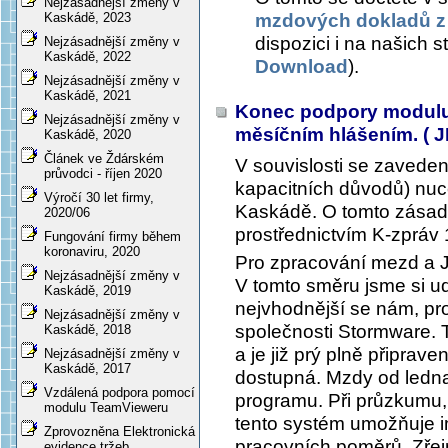
Nejzásadnější změny v
mzdových dokladů z
Kaskádě, 2023
dispozici i na našich
Nejzásadnější změny v
Kaskádě, 2022
Download
).
Nejzásadnější změny v
Kaskádě, 2021
Konec podpory modulu
Nejzásadnější změny v
měsíčním hlášením. ( 
Kaskádě, 2020
Článek ve Ždárském
V souvislosti se zavede
průvodci - říjen 2020
kapacitních důvodů) nu
Výročí 30 let firmy,
Kaskádě. O tomto zásad
2020/06
prostřednictvím K-zpráv 
Fungování firmy během
koronaviru, 2020
Pro zpracování mezd a J
Nejzásadnější změny v
V tomto směru jsme si ud
Kaskádě, 2019
nejvhodnější se nám, pr
Nejzásadnější změny v
společnosti Stormware. 
Kaskádě, 2018
a je již prý plně připra
Nejzásadnější změny v
Kaskádě, 2017
dostupná. Mzdy od ledn
Vzdálená podpora pomocí
programu. Při průzkumu, k
modulu TeamVieweru
tento systém umožňuje i
Zprovozněna Elektronická
pracovních poměrů. Zřejm
evidence tržeb