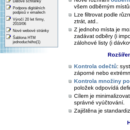
Datové schránky
všem odběrným místům a 
Podpora digitálních
podpisů v emailech
Lze filtrovat podle rů
Výročí 20 let firmy,
ztrát, atd..
2010/06
Z jednoho místa je m
Nové webové stránky
zadávat odběry (i impo
Šablona HTM
zálohové listy (i dávk
jednoduchého(1)
Rozšířen
Kontrola odečtů
: sy
záporné nebo extrémní
Kontrola množiny po
položek odpovídá def
Cílem je minimalizovat 
správné vyúčtování.
Zajištěna je standardi
H