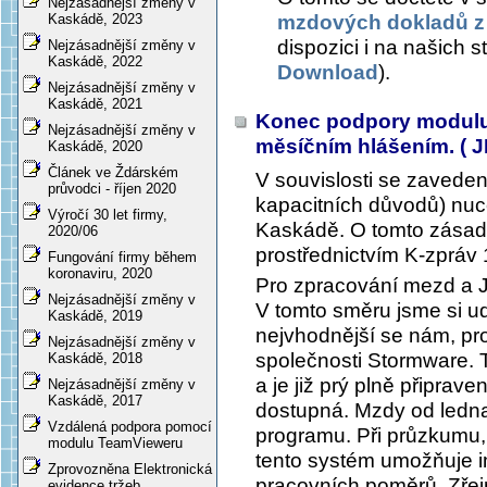
Nejzásadnější změny v
mzdových dokladů z
Kaskádě, 2023
dispozici i na našich
Nejzásadnější změny v
Kaskádě, 2022
Download
).
Nejzásadnější změny v
Kaskádě, 2021
Konec podpory modulu
Nejzásadnější změny v
měsíčním hlášením. ( 
Kaskádě, 2020
Článek ve Ždárském
V souvislosti se zavede
průvodci - říjen 2020
kapacitních důvodů) nu
Výročí 30 let firmy,
Kaskádě. O tomto zásad
2020/06
prostřednictvím K-zpráv 
Fungování firmy během
koronaviru, 2020
Pro zpracování mezd a J
Nejzásadnější změny v
V tomto směru jsme si ud
Kaskádě, 2019
nejvhodnější se nám, pr
Nejzásadnější změny v
společnosti Stormware. 
Kaskádě, 2018
a je již prý plně připra
Nejzásadnější změny v
Kaskádě, 2017
dostupná. Mzdy od ledn
Vzdálená podpora pomocí
programu. Při průzkumu, k
modulu TeamVieweru
tento systém umožňuje i
Zprovozněna Elektronická
pracovních poměrů. Zřejm
evidence tržeb