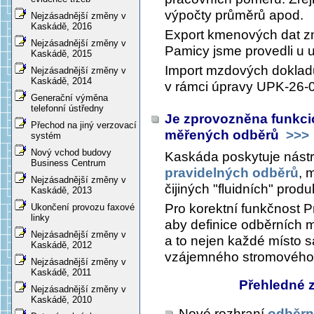
výpočty průměrů apod.
Nejzásadnější změny v
Kaskádě, 2016
Export kmenových dat z
Nejzásadnější změny v
Pamicy jsme provedli u už
Kaskádě, 2015
Import mzdových doklad
Nejzásadnější změny v
Kaskádě, 2014
v rámci úpravy UPK-26-
Generační výměna
telefonní ústředny
Je zprovozněna funkcio
Přechod na jiný verzovací
měřených odběrů
>>>
systém
Nový vchod budovy
Kaskáda poskytuje nástr
Business Centrum
pravidelných odběrů
, 
Nejzásadnější změny v
čijiných "fluidních" produk
Kaskádě, 2013
Pro korektní funkčnost P
Ukončení provozu faxové
linky
aby definice odběrních m
Nejzásadnější změny v
a to nejen každé místo s
Kaskádě, 2012
vzájemného stromového
Nejzásadnější změny v
Kaskádě, 2011
Přehledné 
Nejzásadnější změny v
Kaskádě, 2010
Nové rozhraní
odběrn