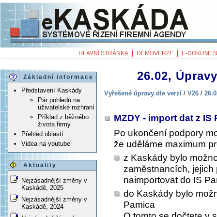
|
|
HLAVNÍ STRÁNKA
DEMOVERZE
E-DOKUMEN
26.02, Úpravy
Základní informace
Představení Kaskády
Vyřešené úpravy dle verzí
/
V26
/
26.0
Pár pohledů na
uživatelské rozhraní
MZDY - import dat z IS
Příklad z běžného
života firmy
Po ukončení podpory mo
Přehled oblastí
že uděláme maximum pro
Videa na youtube
z Kaskády bylo možno
Aktuality
zaměstnancích, jejich
naimportovat do IS Pam
Nejzásadnější změny v
Kaskádě, 2025
do Kaskády bylo možn
Nejzásadnější změny v
Pamica
Kaskádě, 2024
O tomto se dočtete 