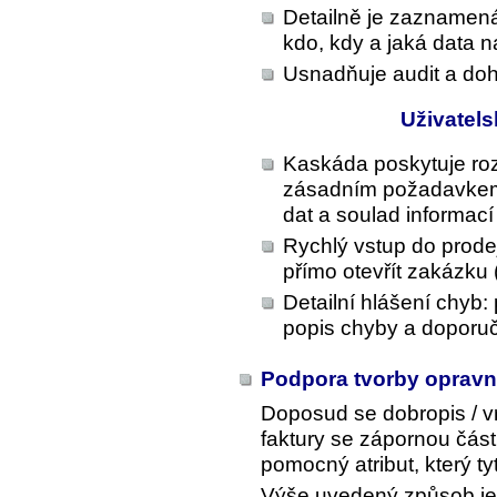
Detailně je zaznamená
kdo, kdy a jaká data na
Usnadňuje audit a doh
Uživatel
Kaskáda poskytuje roz
zásadním požadavkem 
dat a soulad informa
Rychlý vstup do prode
přímo otevřít zakázku 
Detailní hlášení chyb:
popis chyby a doporuč
Podpora tvorby oprav
Doposud se dobropis / vr
faktury se zápornou část
pomocný atribut, který ty
Výše uvedený způsob je 