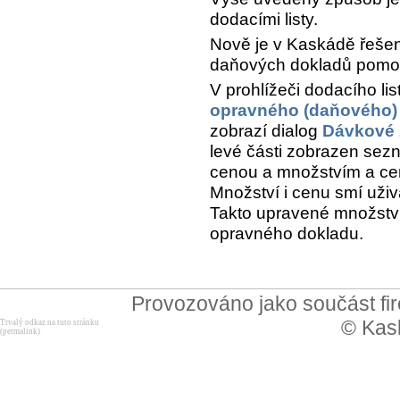
dodacími listy.
Nově je v Kaskádě řeše
daňových dokladů pomocí
V prohlížeči dodacího lis
opravného (daňového)
zobrazí dialog
Dávkové 
levé části zobrazen se
cenou a množstvím a cen
Množství i cenu smí uživa
Takto upravené množstv
opravného dokladu.
Provozováno jako součást f
© Kask
Trvalý odkaz na tuto stránku
(permalink)