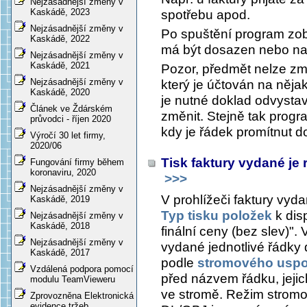
Nejzásadnější změny v
Kaskádě, 2023
spotřebu apod.
Nejzásadnější změny v
Po spuštění program zobr
Kaskádě, 2022
má být dosazen nebo na
Nejzásadnější změny v
Kaskádě, 2021
Pozor, předmět nelze zm
Nejzásadnější změny v
který je účtován na něj
Kaskádě, 2020
je nutné doklad odvystav
Článek ve Ždárském
změnit. Stejně tak progr
průvodci - říjen 2020
kdy je řádek promítnut do
Výročí 30 let firmy,
2020/06
Tisk faktury vydané je 
Fungování firmy během
koronaviru, 2020
>>>
Nejzásadnější změny v
V prohlížeči faktury vyd
Kaskádě, 2019
Typ tisku položek
k dis
Nejzásadnější změny v
Kaskádě, 2018
finální ceny (bez slev)".
Nejzásadnější změny v
vydané jednotlivé řádky
Kaskádě, 2017
podle
stromového uspo
Vzdálená podpora pomocí
před názvem řádku, jeji
modulu TeamVieweru
ve stromě. Režim strom
Zprovozněna Elektronická
evidence tržeb