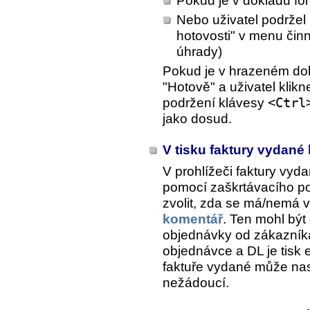
Pokud je v dokladu fo
Nebo uživatel podržel
hotovosti" v menu činn
úhrady)
Pokud je v hrazeném do
"Hotově" a uživatel kli
podržení klávesy
<Ctrl
jako dosud.
V tisku faktury vydané
V prohlížeči faktury vyd
pomocí zaškrtávacího po
zvolit, zda se má/nemá 
komentář
. Ten mohl být
objednávky od zákazník
objednávce a DL je tisk 
faktuře vydané může nast
nežádoucí.