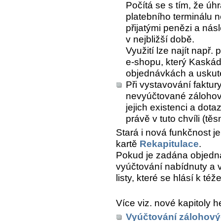
Počítá se s tím, že úh
platebního terminálu n
přijatými penězi a ná
v nejbližší době.
Využití lze najít např.
e-shopu, který Kaskádě
objednávkách a uskute
Při vystavování faktur
nevyúčtované zálohové
jejich existenci a dot
právě v tuto chvíli (tě
Stará i nová funkčnost 
kartě
Rekapitulace
.
Pokud je zadána objednáv
vyúčtování nabídnuty a 
listy, které se hlásí k té
Více viz. nové kapitoly h
Vyúčtování zálohový