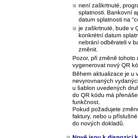
není zaškrtnuté, prog
splatnosti. Bankovní 
datum splatnosti na "c
je zaškrtnuté, bude v 
konkrétní datum splatn
nebrání odběrateli v b
změnit.
Pozor, při změně tohoto 
vygenerovat nový QR kód
Během aktualizace je u
nevyrovnaných vydaných 
u šablon uvedených druh
do QR kódu má přenášet
funkčnost.
Pokud požadujete změnu,
faktury, nebo u příslušn
do nových dokladů.
Nově jsou k dispozici k