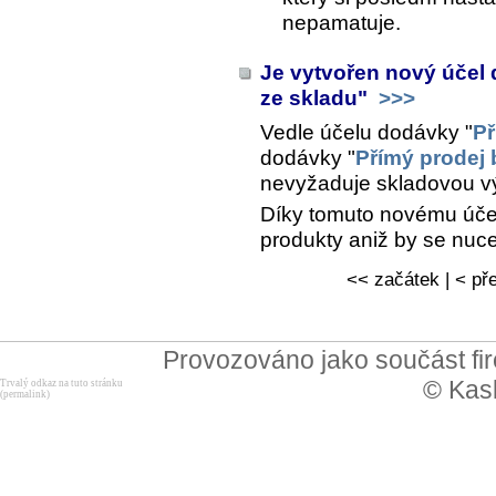
nepamatuje.
Je vytvořen nový účel
ze skladu"
>>>
Vedle účelu dodávky "
Př
dodávky "
Přímý prodej 
nevyžaduje skladovou v
Díky tomuto novému úče
produkty aniž by se nuce
<< začátek | < pře
Provozováno jako součást f
© Kask
Trvalý odkaz na tuto stránku
(permalink)