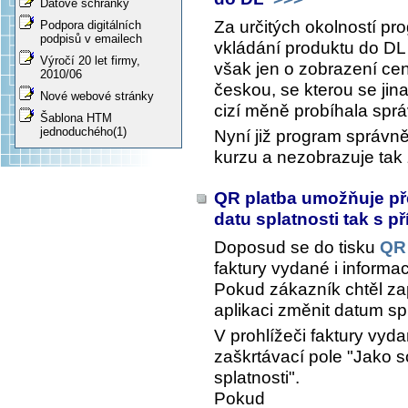
Datové schránky
Za určitých okolností pr
Podpora digitálních
podpisů v emailech
vkládání produktu do DL
Výročí 20 let firmy,
však jen o zobrazení ce
2010/06
českou, se kterou se jin
Nové webové stránky
cizí měně probíhala spr
Šablona HTM
jednoduchého(1)
Nyní již program správně
kurzu a nezobrazuje tak
QR platba umožňuje pře
datu splatnosti tak s 
Doposud se do tisku
QR 
faktury vydané i informa
Pokud zákazník chtěl za
aplikaci změnit datum spl
V prohlížeči faktury vyd
zaškrtávací pole "Jako 
splatnosti".
Pokud