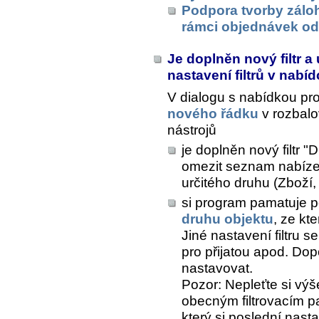
Podpora tvorby zálo
rámci objednávek od
Je doplněn nový filtr 
nastavení filtrů v nab
V dialogu s nabídkou pr
nového řádku
v rozbal
nástrojů
je doplněn nový filtr "
omezit seznam nabíze
určitého druhu (Zboží, 
si program pamatuje pos
druhu objektu
, ze kt
Jiné nastavení filtru s
pro přijatou apod. Dop
nastavovat.
Pozor: Nepleťte si výše
obecným filtrovacím p
který si poslední nast