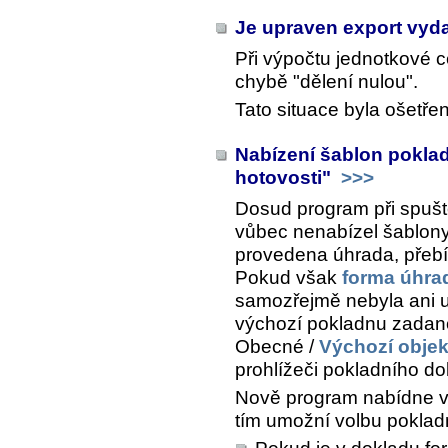
Je upraven export vyd
Při výpočtu jednotkové c
chybě "dělení nulou".
Tato situace byla ošetře
Nabízení šablon pokla
hotovosti"
>>>
Dosud program při spuš
vůbec nenabízel šablony
provedena úhrada, přebí
Pokud však
forma úhra
samozřejmě nebyla ani u
výchozí pokladnu zada
Obecné /
Výchozí objek
prohlížeči pokladního do
Nově program nabídne v
tím umožní volbu pokladn