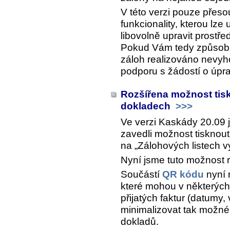
V této verzi pouze přes
funkcionality, kterou lz
libovolně upravit prostř
Pokud Vám tedy způsob,
záloh realizováno nevyho
podporu s žádostí o úpra
Rozšířena možnost tis
dokladech
>>>
Ve verzi Kaskády 20.09 
zavedli možnost tisknout
na „Zálohových listech 
Nyní jsme tuto možnost roz
Součástí
QR kódu
nyní 
které mohou v některýc
přijatých faktur (datumy, v
minimalizovat tak možn
dokladů.