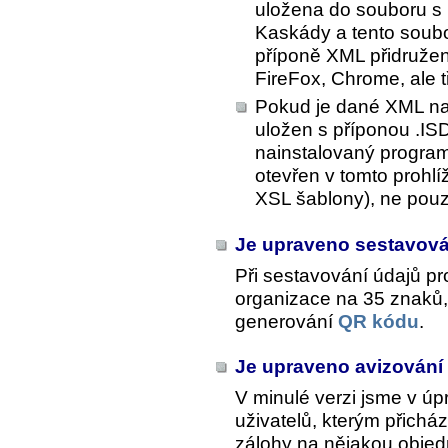
uložena do souboru s 
Kaskády a tento soubor
příponě XML přidružena
FireFox, Chrome, ale 
Pokud je dané XML na
uložen s příponou .IS
nainstalovaný progra
otevřen v tomto prohlí
XSL šablony), ne pou
Je upraveno sestavov
Při sestavování údajů pr
organizace na 35 znaků,
generování
QR kódu
.
Je upraveno avizování
V minulé verzi jsme v ú
uživatelů, kterým přichá
zálohy na nějakou obje