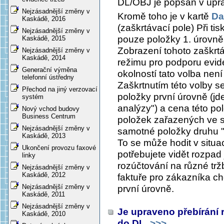
DL/OBJ je popsán v úp
Nejzásadnější změny v
Kromě toho je v kartě
Da
Kaskádě, 2016
(zaškrtávací pole)
Při ti
Nejzásadnější změny v
pouze položky 1. úrovně
Kaskádě, 2015
Zobrazení tohoto zaškrt
Nejzásadnější změny v
Kaskádě, 2014
režimu pro podporu evid
Generační výměna
okolností tato volba nen
telefonní ústředny
Zaškrtnutím této volby s
Přechod na jiný verzovací
položky první úrovně (jd
systém
analýzy") a cena této p
Nový vchod budovy
Business Centrum
položek zařazených ve s
Nejzásadnější změny v
samotné položky druhu "
Kaskádě, 2013
To se může hodit v situac
Ukončení provozu faxové
potřebujete vidět rozpad 
linky
rozúčtování na různé trž
Nejzásadnější změny v
Kaskádě, 2012
faktuře pro zákazníka ch
Nejzásadnější změny v
první úrovně.
Kaskádě, 2011
Nejzásadnější změny v
Je upraveno přebírání 
Kaskádě, 2010
do DL
>>>