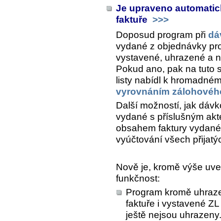
Je upraveno automatic
faktuře
>>>
Doposud program při
dá
vydané z objednávky prov
vystavené, uhrazené a
Pokud ano, pak na tuto s
listy nabídl k hromadném
vyrovnáním zálohového
Další možností, jak dávk
vydané s příslušným akt
obsahem faktury vydané 
vyúčtování všech přijatý
Nově je, kromě výše uved
funkčnost:
Program kromě uhraze
faktuře i vystavené Z
ještě nejsou uhrazeny