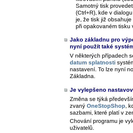
Samotný tisk provedet
(Ctrl+R), kde v dialog
je, že tisk již obsahu
při opakovaném tisku 
Jako základnu pro výpo
nyní použít také syst
V některých případech s
datum splatnosti
systém
nastavení. To lze nyní n
Základna
.
Je vylepšeno nastavo
Změna se týká předevší
zvaný
OneStopShop
, 
sazbami, které platí v ze
Chování programu je vyl
uživatelů.