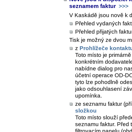
seznamem faktur
>>>
V Kaskádě jsou nově k di
Přehled vydaných fakt
Přehled přijatých faktu
Tisk je možný ze dvou mí
z
Prohlížeče kontakt
Toto místo je primárně
konkrétním dodavatel
nabídne dialog pro na
účetní operace OD-DO. 
tyto lze pohodlně odes
jako odsouhlasení záv
upomínka.
ze seznamu faktur (př
složkou
Toto místo slouží přede
seznamu faktur. Před ti
filtrovacím panelu (obd