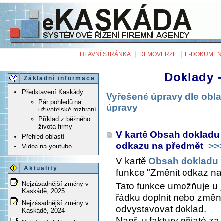
|
|
HLAVNÍ STRÁNKA
DEMOVERZE
E-DOKUMEN
Doklady 
Základní informace
Představení Kaskády
Vyřešené úpravy dle obla
Pár pohledů na
úpravy
uživatelské rozhraní
Příklad z běžného
života firmy
V kartě Obsah dokladu
Přehled oblastí
odkazu na předmět
>>
Videa na youtube
V kartě
Obsah dokladu
Aktuality
funkce "Změnit odkaz na
Nejzásadnější změny v
Tato funkce umožňuje u 
Kaskádě, 2025
řádku doplnit nebo změn
Nejzásadnější změny v
odvystavovat doklad.
Kaskádě, 2024
Např. u faktury přijaté 