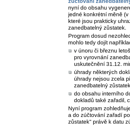
zúčtování zanedbateln
nyní do obsahu vygener
jedné konkrétní měně (v
které jsou prakticky uhr
zanedbatelný zůstatek.
Program dosud nezohled
mohlo tedy dojít napříkla
v únoru či březnu letoš
pro vyrovnání zanedb
uskutečnění 31.12. mi
úhrady některých dokl
úhrady nejsou zcela 
zanedbatelný zůstatek
do obsahu interního d
dokladů také zařadil, 
Nyní program zohledňuj
a do zúčtování zařadí po
zůstatek" právě k datu z