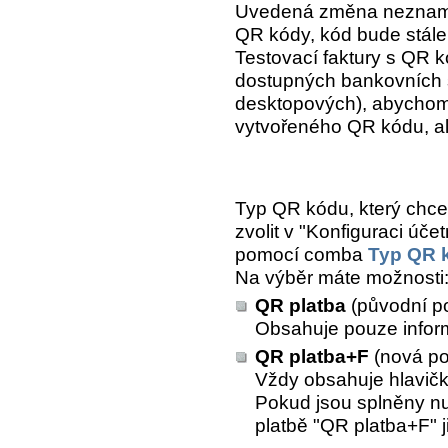
Uvedená změna nezname
QR kódy, kód bude stále j
Testovací faktury s QR k
dostupných bankovních 
desktopových), abychom 
vytvořeného QR kódu, al
Typ QR kódu, který chce
zvolit v "Konfiguraci účet
pomocí comba
Typ QR k
Na výběr máte možnosti
QR platba
(původní p
Obsahuje pouze inform
QR platba+F
(nová p
Vždy obsahuje hlavičk
Pokud jsou splněny nu
platbě "QR platba+F" 