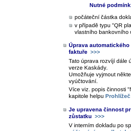
Nutné podmínky
počáteční částka dokl
v případě typu "QR pl
vlastního bankovního 
Úprava automatického 
faktuře
>>>
Tato úprava rozvíjí dále
verze Kaskády.
Umožňuje vyjmout někt
vyúčtování.
Více viz. popis činnosti
kapitole helpu
Prohlížeč
Je upravena činnost p
zůstatku
>>>
V interním dokladu po sp