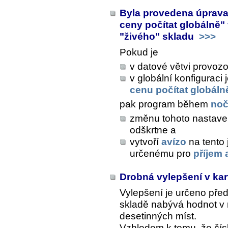
Byla provedena úprava 
ceny počítat globálně"
"živého" skladu
>>>
Pokud je
v datové větvi provo
v globální konfiguraci
cenu počítat globáln
pak program během
noč
změnu tohoto nastavení
odškrtne a
vytvoří
avízo
na tento 
určenému pro
příjem 
Drobná vylepšení v ka
Vylepšení je určeno pře
skladě nabývá hodnot v 
desetinných míst.
Vzhledem k tomu, že čísli