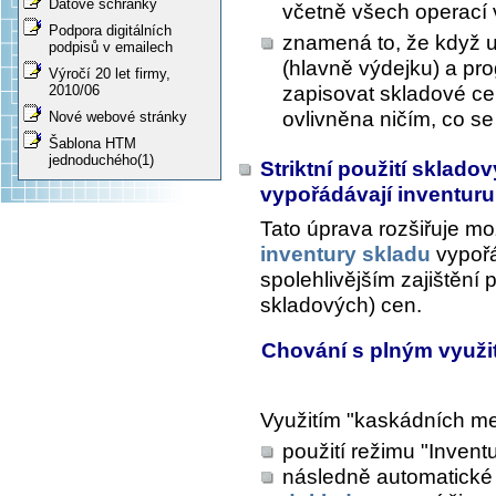
Datové schránky
včetně všech operací 
Podpora digitálních
znamená to, že když u
podpisů v emailech
(hlavně výdejku) a pr
Výročí 20 let firmy,
zapisovat skladové c
2010/06
ovlivněna ničím, co se
Nové webové stránky
Šablona HTM
jednoduchého(1)
Striktní použití sklado
vypořádávají inventur
Tato úprava rozšiřuje mož
inventury skladu
vypořád
spolehlivějším zajištění p
skladových) cen.
Chování s plným využ
Využitím "kaskádních m
použití režimu "Invent
následně automatické