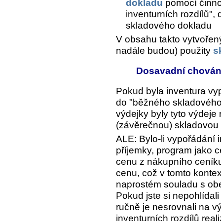
dokladu
pomocí činno
inventurních rozdílů",
skladového dokladu
V obsahu takto vytvořený
nadále budou) použity
s
Dosavadní chování 
Pokud byla inventura v
do "běžného skladového 
výdejky byly tyto výdeje
(závěrečnou) skladovou 
ALE: Bylo-li vypořádání
příjemky, program jako 
cenu z nákupního ceník
cenu, což v tomto kontex
naprostém souladu s o
Pokud jste si nepohlídali
ručně je nesrovnali na v
inventurních rozdílů rea