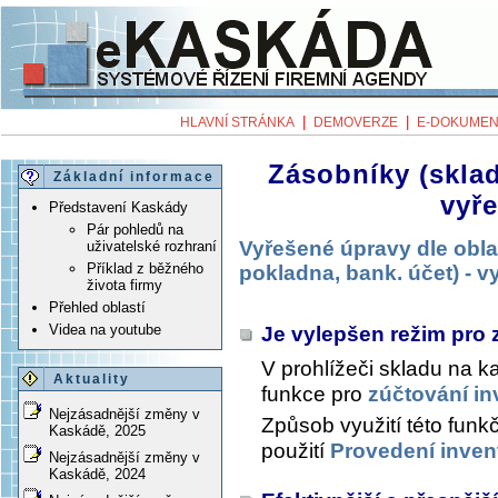
|
|
HLAVNÍ STRÁNKA
DEMOVERZE
E-DOKUMEN
Zásobníky (sklad
Základní informace
vyř
Představení Kaskády
Pár pohledů na
Vyřešené úpravy dle obla
uživatelské rozhraní
Příklad z běžného
pokladna, bank. účet) - 
života firmy
Přehled oblastí
Videa na youtube
Je vylepšen režim pro 
V prohlížeči skladu na k
Aktuality
funkce pro
zúčtování in
Nejzásadnější změny v
Způsob využití této funk
Kaskádě, 2025
použití
Provedení inven
Nejzásadnější změny v
Kaskádě, 2024