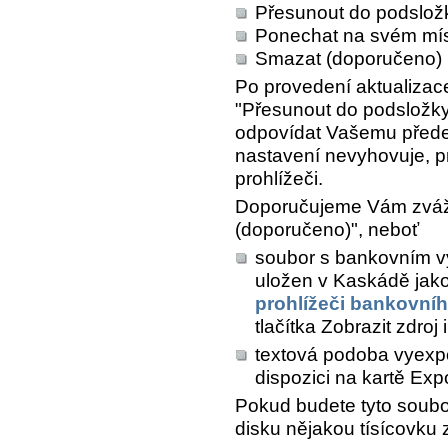
Přesunout do podsložk
Ponechat na svém mí
Smazat (doporučeno)
Po provedení aktualizac
"Přesunout do podsložky
odpovídat Vašemu přede
nastavení nevyhovuje, 
prohlížeči.
Doporučujeme Vám zváži
(doporučeno)", neboť
soubor s bankovním v
uložen v Kaskádě jak
prohlížeči bankovní
tlačítka
Zobrazit zdroj 
textová podoba vyex
dispozici na kartě
Exp
Pokud budete tyto soubor
disku nějakou tísícovku