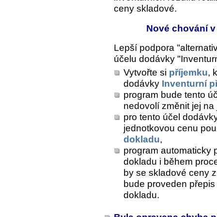
ceny skladové.
Nové chování v 
Lepší podpora "alternati
účelu dodávky "Inventurn
Vytvořte si
příjemku
, 
dodávky
Inventurní p
program bude tento úče
nedovolí změnit jej na 
pro tento účel dodávk
jednotkovou cenu pou
dokladu
,
program automaticky 
dokladu i během pro
by se skladové ceny zm
bude proveden přepis 
dokladu.