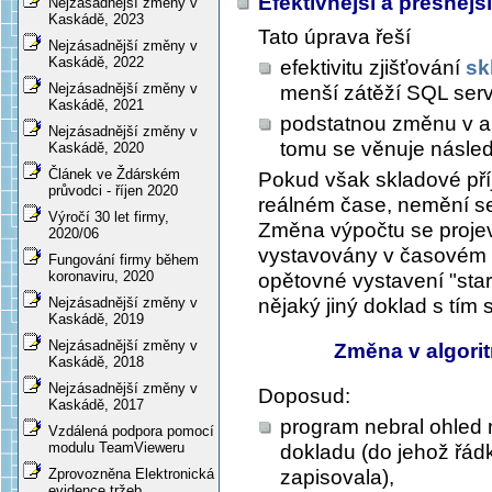
Efektivnější a přesnějš
Nejzásadnější změny v
Kaskádě, 2023
Tato úprava řeší
Nejzásadnější změny v
Kaskádě, 2022
efektivitu zjišťování
sk
Nejzásadnější změny v
menší zátěží SQL ser
Kaskádě, 2021
podstatnou změnu v a
Nejzásadnější změny v
tomu se věnuje následu
Kaskádě, 2020
Článek ve Ždárském
Pokud však skladové pří
průvodci - říjen 2020
reálném čase, nemění se
Výročí 30 let firmy,
Změna výpočtu se proje
2020/06
vystavovány v časovém 
Fungování firmy během
koronaviru, 2020
opětovné vystavení "star
nějaký jiný doklad s tím
Nejzásadnější změny v
Kaskádě, 2019
Nejzásadnější změny v
Změna v algori
Kaskádě, 2018
Nejzásadnější změny v
Doposud:
Kaskádě, 2017
program nebral ohled 
Vzdálená podpora pomocí
modulu TeamVieweru
dokladu (do jehož řád
zapisovala),
Zprovozněna Elektronická
evidence tržeb