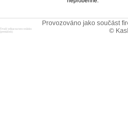
neproběhne.
Provozováno jako součást f
© Kask
Trvalý odkaz na tuto stránku
(permalink)