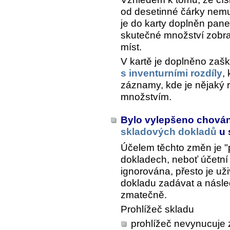
od desetinné čárky nemus
je do karty doplněn panel 
skutečné množství zobr
míst.
V kartě je doplněno zašk
s inventurními rozdíly
,
záznamy, kde je nějaký 
množstvím.
Bylo vylepšeno chová
skladových dokladů
u 
Účelem těchto změn je "p
dokladech, neboť účetní 
ignorována, přesto je uži
dokladu zadávat a násle
zmatečně.
Prohlížeč skladu
prohlížeč nevynucuje 