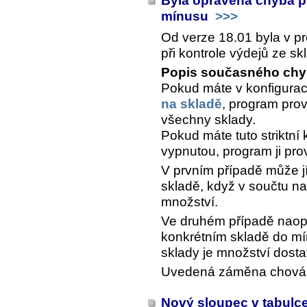
Byla opravena chyba př
mínusu
>>>
Od verze 18.01 byla v pr
při kontrole výdejů ze sk
Popis současného chy
Pokud máte v konfigura
na skladě
, program prov
všechny sklady.
Pokud máte tuto striktní
vypnutou, program ji pro
V prvním případě může j
skladě, když v součtu n
množství.
Ve druhém případě naop
konkrétním skladě do mí
sklady je množství dosta
Uvedená záměna chování 
Nový sloupec v tabulce