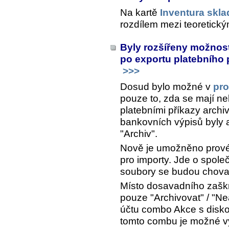
Na kartě
Inventura skla
rozdílem mezi teoretick
Byly rozšířeny možnos
po exportu platebního 
>>>
Dosud bylo možné v
pro
pouze to, zda se mají n
platebními příkazy arch
bankovních výpisů byly 
"Archiv".
Nově je umožněno provést
pro importy. Jde o společ
soubory se budou chovat
Místo dosavadního zaškr
pouze "Archivovat" / "Ne
účtu combo
Akce s disk
tomto combu je možné v