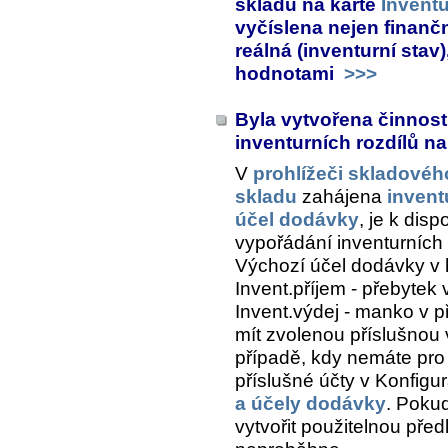
skladu na kartě
Invent
vyčíslena nejen finančn
reálná (inventurní stav)
hodnotami
>>>
Byla vytvořena činnost
inventurních rozdílů n
V
prohlížeči skladové
skladu
zahájena
invent
účel dodávky
, je k dis
vypořádání inventurních 
Výchozí účel dodávky v 
Invent.příjem - přebytek
v
Invent.výdej - manko
v p
mít zvolenou příslušnou 
případě, kdy nemáte pr
příslušné účty v Konfigur
a účely dodávky
. Poku
vytvořit použitelnou pře