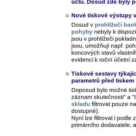
účtu. Dosud zde byly p
Nové tiskové výstupy 
Dosud v
prohlížeči ban
pohyby
nebyly k dispozi
jsou v prohlížeči pokladn
jsou, umožňují např. po
koncových stavů vlastní
evidenci k roční účetní z
Tiskové sestavy týkajíc
parametrů před tiskem fi
Doposud bylo možné tisk
záznam skutečnosti" a "I
skladu
filtrovat pouze 
dostupné).
Nyní lze filtrovat i podl
primárního dodavatele, a