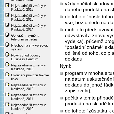
vždy počítal skladov
Nejzásadnější změny v
daného produktu na s
Kaskádě, 2016
Nejzásadnější změny v
do tohoto "posledníh
Kaskádě, 2015
vše, bez ohledu na d
Nejzásadnější změny v
mohlo to představovat
Kaskádě, 2014
odvystavil a znovu vys
Generační výměna
telefonní ústředny
výdejka), přičemž pro
Přechod na jiný verzovací
"poslední známé" skla
systém
odlišné od toho, co pl
Nový vchod budovy
dokladu
Business Centrum
Nyní:
Nejzásadnější změny v
Kaskádě, 2013
program v mnoha situa
Ukončení provozu faxové
na datum uskutečnění
linky
dokladu do jehož řád
Nejzásadnější změny v
Kaskádě, 2012
zapisovala),
Nejzásadnější změny v
počítá v tomto případ
Kaskádě, 2011
produktu na skladě k
Nejzásadnější změny v
Kaskádě, 2010
do tohoto "zůstatku k