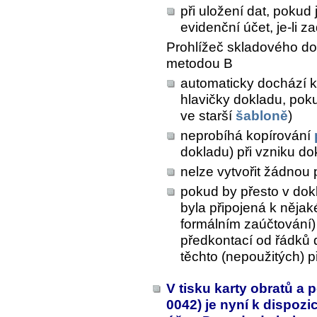
při uložení dat, poku
evidenční účet, je-li z
Prohlížeč skladového do
metodou B
automaticky dochází 
hlavičky dokladu, pok
ve starší
šabloně
)
neprobíhá kopírování
dokladu) při vzniku do
nelze vytvořit žádnou 
pokud by přesto v dok
byla připojená k nějak
formálním zaúčtování)
předkontací od řádků 
těchto (nepoužitých) 
V tisku karty obratů a
0042) je nyní k dispoz