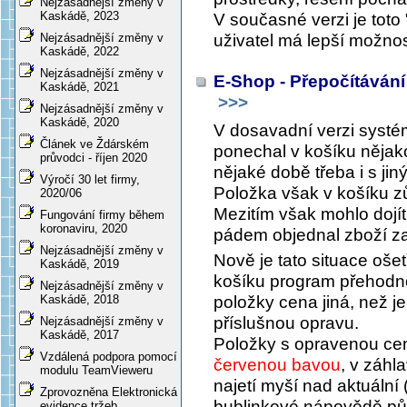
Nejzásadnější změny v
Kaskádě, 2023
V současné verzi je toto 
uživatel má lepší možnost
Nejzásadnější změny v
Kaskádě, 2022
Nejzásadnější změny v
E-Shop - Přepočítávání
Kaskádě, 2021
>>>
Nejzásadnější změny v
Kaskádě, 2020
V dosavadní verzi systé
Článek ve Ždárském
ponechal v košíku nějak
průvodci - říjen 2020
nějaké době třeba i s jin
Výročí 30 let firmy,
Položka však v košíku zů
2020/06
Mezitím však mohlo dojí
Fungování firmy během
koronaviru, 2020
pádem objednal zboží za
Nejzásadnější změny v
Nově je tato situace oše
Kaskádě, 2019
košíku program přehodno
Nejzásadnější změny v
položky cena jiná, než j
Kaskádě, 2018
příslušnou opravu.
Nejzásadnější změny v
Kaskádě, 2017
Položky s opravenou ce
Vzdálená podpora pomocí
červenou bavou
, v záhl
modulu TeamVieweru
najetí myší nad aktuální
Zprovozněna Elektronická
bublinkové nápovědě pů
evidence tržeb