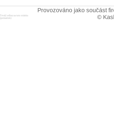
Provozováno jako součást f
© Kask
Trvalý odkaz na tuto stránku
(permalink)