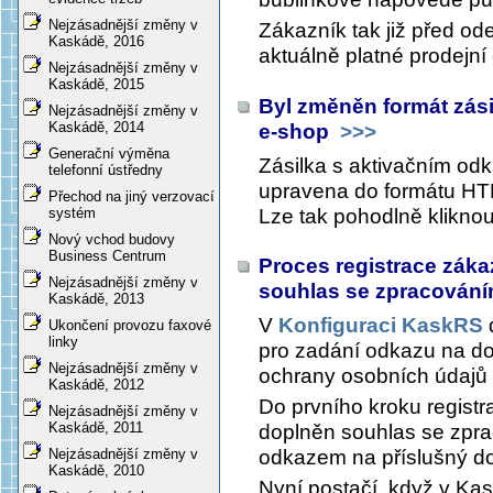
Nejzásadnější změny v
Zákazník tak již před od
Kaskádě, 2016
aktuálně platné prodejní
Nejzásadnější změny v
Kaskádě, 2015
Byl změněn formát zási
Nejzásadnější změny v
Kaskádě, 2014
e-shop
>>>
Generační výměna
Zásilka s aktivačním odk
telefonní ústředny
upravena do formátu HT
Přechod na jiný verzovací
Lze tak pohodlně klikno
systém
Nový vchod budovy
Business Centrum
Proces registrace zák
Nejzásadnější změny v
souhlas se zpracován
Kaskádě, 2013
V
Konfiguraci KaskRS
Ukončení provozu faxové
linky
pro zadání odkazu na do
Nejzásadnější změny v
ochrany osobních údajů
Kaskádě, 2012
Do prvního kroku regist
Nejzásadnější změny v
Kaskádě, 2011
doplněn souhlas se zpra
odkazem na příslušný d
Nejzásadnější změny v
Kaskádě, 2010
Nyní postačí, když v Kas