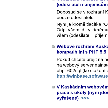
(odesilateli i příjemců
Doposud se v rozhraní 
pouze odesílateli.
Nyní je kromě tlačítka "O
Odp. všem
, díky kterém
všem (odesilateli i příje
Webové rozhraní Kaská
kompatibilní s PHP 5.5
Pokud chcete přejít na n
na webový server nainsta
php_602sql (ke stažení 
http://winbase.softwar
V Kaskádním webovém 
práce s úkoly (nyní jdo
vyřešené)
>>>