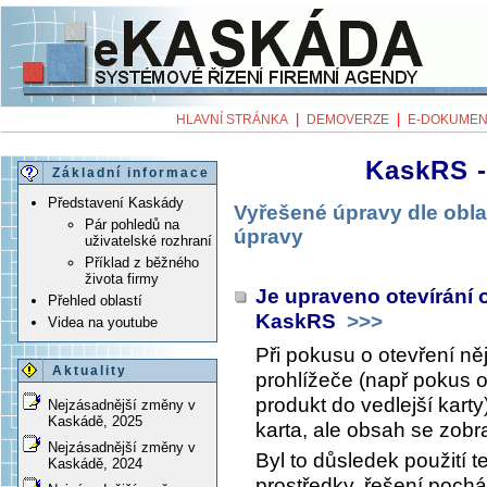
|
|
HLAVNÍ STRÁNKA
DEMOVERZE
E-DOKUMEN
KaskRS -
Základní informace
Představení Kaskády
Vyřešené úpravy dle obla
Pár pohledů na
úpravy
uživatelské rozhraní
Příklad z běžného
života firmy
Je upraveno otevírání
Přehled oblastí
KaskRS
>>>
Videa na youtube
Při pokusu o otevření n
Aktuality
prohlížeče (např pokus 
produkt do vedlejší karty
Nejzásadnější změny v
Kaskádě, 2025
karta, ale obsah se zobra
Nejzásadnější změny v
Byl to důsledek použití t
Kaskádě, 2024
prostředky, řešení poch