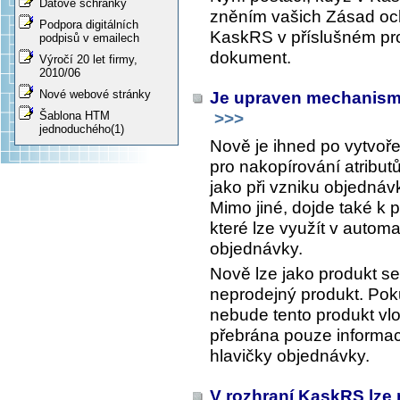
Datové schránky
zněním vašich Zásad och
Podpora digitálních
KaskRS v příslušném pro
podpisů v emailech
dokument.
Výročí 20 let firmy,
2010/06
Nové webové stránky
Je upraven mechanism
>>>
Šablona HTM
jednoduchého(1)
Nově je ihned po vytvoř
pro nakopírování atribut
jako při vzniku objedná
Mimo jiné, dojde také k 
které lze využít v automa
objednávky.
Nově lze jako produkt s
neprodejný produkt. Pok
nebude tento produkt vl
přebrána pouze informa
hlavičky objednávky.
V rozhraní KaskRS lze