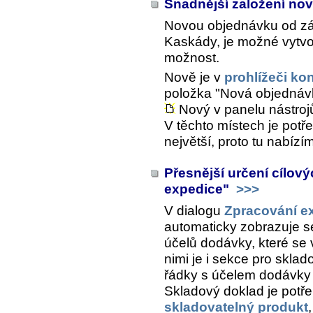
Snadnější založení no
Novou objednávku od zák
Kaskády, je možné vytvoř
možnost.
Nově je v
prohlížeči ko
položka "Nová objednáv
Nový v panelu nástroj
V těchto místech je pot
největší, proto tu nabízí
Přesnější určení cílov
expedice"
>>>
V dialogu
Zpracování e
automaticky zobrazuje se
účelů dodávky, které se
nimi je i sekce pro sklad
řádky s účelem dodávky 
Skladový doklad je potře
skladovatelný produkt