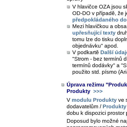
V hlavičce OZA jsou 
OD-DO v případě, že j
předpokládaného do
Mezi hlavičkou a obs
upřesňující texty
druh
tomu lze do tisku dopl
objednávku" apod.
V podkartě
Další údaj
"Strom - bez termínů 
termínů dodávky" a "St
použito std. písmo (Aria
Úprava režimu "Produk
Produkty
>>>
V
modulu Produkty
ve 
dodavatelům /
Produkty
dobu k dispozici prostor
Doposud bylo možné napl