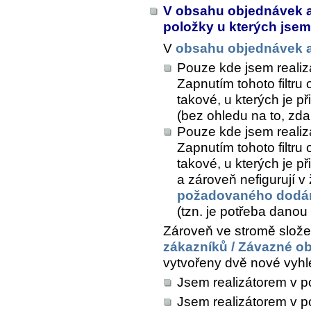
V obsahu objednávek a
položky u kterých jsem
V
obsahu objednávek 
Pouze kde jsem reali
Zapnutím tohoto filtr
takové, u kterých je p
(bez ohledu na to, zd
Pouze kde jsem realizá
Zapnutím tohoto filtr
takové, u kterých je p
a zároveň nefigurují 
požadovaného dodá
(tzn. je potřeba danou 
Zároveň ve stromě slož
zákazníků / Závazné o
vytvořeny dvě nové vyhl
Jsem realizátorem v 
Jsem realizátorem v p