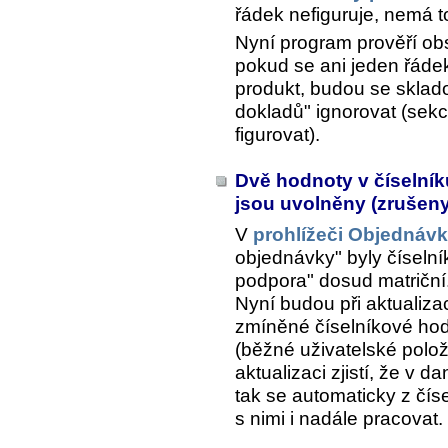
řádek nefiguruje, nemá to
Nyní program prověří obs
pokud se ani jeden řáde
produkt, budou se sklado
dokladů" ignorovat (sek
figurovat).
Dvě hodnoty v číselní
jsou uvolněny (zrušen
V
prohlížeči Objednáv
objednávky" byly číseln
podpora" dosud matriční
Nyní budou při aktualiza
zmíněné číselníkové hod
(běžné uživatelské polo
aktualizaci zjistí, že v d
tak se automaticky z číse
s nimi i nadále pracovat.