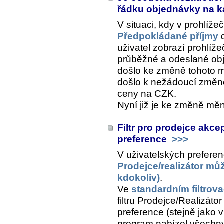
řádku objednávky na 
V situaci, kdy v prohlíže
Předpokládané příjmy
d
uživatel zobrazí prohlíž
průběžné a odeslané obj
došlo ke změně tohoto m
došlo k nežádoucí změn
ceny na CZK.
Nyní již je ke změně mě
Filtr pro prodejce akce
preference
>>>
V uživatelských preferen
Prodejce/realizátor můž
kdokoliv)
.
Ve
standardním filtrov
filtru
Prodejce/Realizátor
preference (stejně jako 
program nabízel všechny