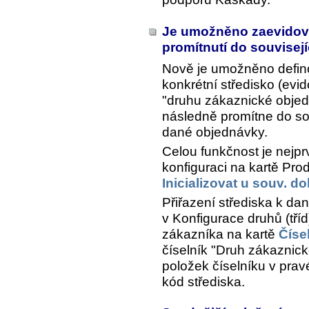
Je umožněno zaevidovat
promítnutí do souvisej
Nově je umožněno defino
konkrétní středisko (evi
"druhu zákaznické objed
následně promítne do sou
dané objednávky.
Celou funkčnost je nejpr
konfiguraci na kartě Pro
Inicializovat u souv. d
Přiřazení střediska k d
v Konfigurace druhů (tří
zákazníka na kartě
Číse
číselník "Druh zákaznick
položek číselníku v prav
kód střediska.