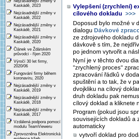
Nejzásadnější změny v
Vylepšení (zrychlení) 
Kaskádě, 2023
cílového dokladu
>>>
Nejzásadnější změny v
Kaskádě, 2022
Doposud bylo možné v 
Nejzásadnější změny v
dialogu
Dávkové zpraco
Kaskádě, 2021
ze zdrojového dokladu 
Nejzásadnější změny v
Kaskádě, 2020
dávkově s tím, že nejdří
Článek ve Ždárském
po jednom vytvořit a násl
průvodci - říjen 2020
Nyní je v těchto dvou dial
Výročí 30 let firmy,
2020/06
"zrychlený proces" zpra
Fungování firmy během
zpracování řádků v doda
koronaviru, 2020
spuštění a to tak, že v 
Nejzásadnější změny v
dvojkliku na cílový doklad
Kaskádě, 2019
druh dokladu pak nemusí
Nejzásadnější změny v
cílový doklad a kliknete 
Kaskádě, 2018
Nejzásadnější změny v
Program (pokud jsou sp
Kaskádě, 2017
souvisejících dokladů a z
Vzdálená podpora pomocí
automaticky
modulu TeamVieweru
vytvoří doklad pro doda
Zprovozněna Elektronická
evidence tržeb