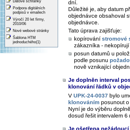
Datové schránky
dní.
Podpora digitálních
Důležité je, aby datum 
podpisů v emailech
objednávce obsahoval st
Výročí 20 let firmy,
objednávce.
2010/06
Tato úprava zajišťuje:
Nové webové stránky
Šablona HTM
kopírování
stromové 
jednoduchého(1)
zákazníka - nekopíruj
posun datumů u polož
podle posunu
požado
nově vznikající objed
Je doplněn interval pos
klonování řádků v obj
V
UPK-24-0037
bylo um
klonováním
posunout o 
Nyní je do výběru doplněn 
dosud řešit intervalem 6 
Je ošetřena nežádoucí