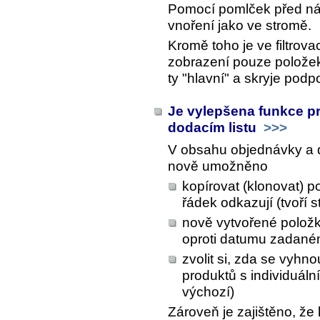
Pomocí pomlček před ná
vnoření jako ve stromě.
Kromě toho je ve filtro
zobrazení pouze položek
ty "hlavní" a skryje podp
Je vylepšena funkce p
dodacím listu
>>>
V obsahu objednávky a do
nově umožněno
kopírovat (klonovat) 
řádek odkazují (tvoří s
nově vytvořené položk
oproti datumu zadané
zvolit si, zda se vyhn
produktů s individuální
výchozí)
Zároveň je zajištěno, že 