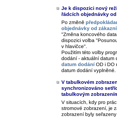
Je k dispozici nový re
řádcích objednávky od
Po změně
předpokláda
objednávky od zákazn
"Změna koncového data 
dispozici volba "Posunout
v hlavičce".
Použitím této volby pro
dodání - aktuální datum
datum dodání
OD i DO u
datum dodání vyplněné.
V tabulkovém zobrazen
synchronizováno setříd
tabulkovým zobrazen
V situacích, kdy pro prác
stromové zobrazení, je z
zobrazení byly seřazeny