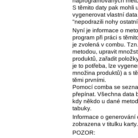
naprogramovaných meto
S těmito daty pak mohli u
vygenerovat vlastní data
"nepodrazili nohy ostatn
Nyní je informace o met
program při práci s těmi
je zvolená v combu. Tzn
metodou, upravit množstv
produktů, zařadit položk
je to potřeba, lze vygene
množina produktů) a s t
těmi prvními.
Pomocí comba se sezna
přepínat. Všechna data 
kdy někdo u dané metod
tabuky.
Informace o generování d
zobrazena v titulku karty.
POZOR: