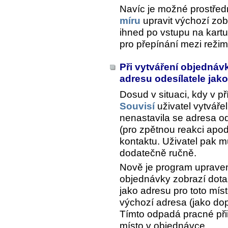
Navíc je možné prostřed
míru
upravit výchozí zo
ihned po vstupu na kartu 
pro přepínání mezi režim
Při vytváření objednáv
adresu odesílatele jak
Dosud v situaci, kdy v př
Souvisí
uživatel vytvář
nenastavila se adresa od
(pro zpětnou reakci apod
kontaktu. Uživatel pak m
dodatečně ručně.
Nově je program upraven 
objednávky zobrazí dotaz
jako adresu pro toto mís
výchozí adresa (jako do
Tímto odpadá pracné přiř
místo v objednávce.