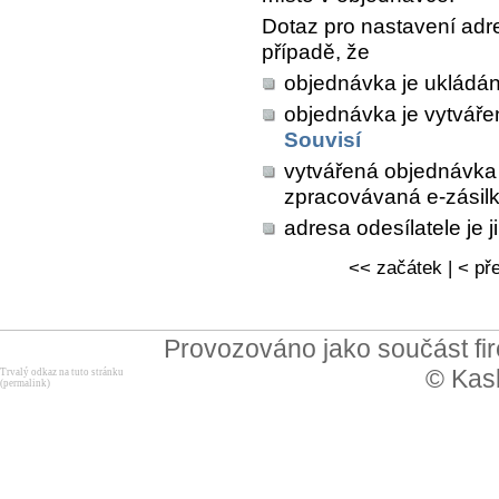
Dotaz pro nastavení adre
případě, že
objednávka je ukládána
objednávka je vytvářen
Souvisí
vytvářená objednávka 
zpracovávaná e-zásil
adresa odesílatele je 
<< začátek | < pře
Provozováno jako součást f
© Kask
Trvalý odkaz na tuto stránku
(permalink)