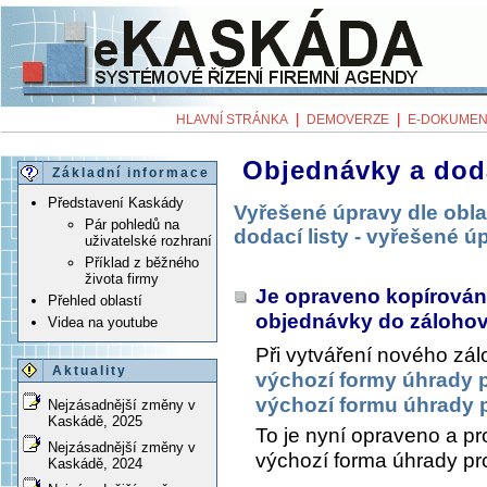
|
|
HLAVNÍ STRÁNKA
DEMOVERZE
E-DOKUMEN
Objednávky a doda
Základní informace
Představení Kaskády
Vyřešené úpravy dle obla
Pár pohledů na
dodací listy - vyřešené ú
uživatelské rozhraní
Příklad z běžného
života firmy
Je opraveno kopírování
Přehled oblastí
objednávky do zálohov
Videa na youtube
Při vytváření nového zá
Aktuality
výchozí formy úhrady p
výchozí formu úhrady p
Nejzásadnější změny v
Kaskádě, 2025
To je nyní opraveno a pr
Nejzásadnější změny v
výchozí forma úhrady pr
Kaskádě, 2024