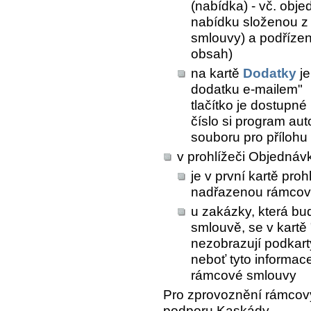
(nabídka) - vč. obj
nabídku složenou z 
smlouvy) a podřízen
obsah)
na kartě
Dodatky
je
dodatku e-mailem"
tlačítko je dostupn
číslo si program au
souboru pro přílohu 
v prohlížeči Objednáv
je v první kartě pro
nadřazenou rámcov
u zakázky, která b
smlouvě, se v kartě 
nezobrazují podkart
neboť tyto informac
rámcové smlouvy
Pro zprovoznění rámcový
podporu Kaskády.