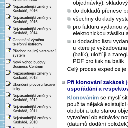
objednávky), skladový 
Nejzásadnější změny v
do dokladů přenese po
Kaskádě, 2016
Nejzásadnější změny v
všechny doklady vysta
Kaskádě, 2015
pro fakturu vydanou vy
Nejzásadnější změny v
elektronickou zásilku a
Kaskádě, 2014
Generační výměna
u dodacího listu vyda
telefonní ústředny
u které je vyžadována 
Přechod na jiný verzovací
(balík), uloží ji a zar
systém
PDF pro tisk na balík
Nový vchod budovy
Business Centrum
Celý proces expedice je 
Nejzásadnější změny v
Kaskádě, 2013
Při klonování zakázek 
Ukončení provozu faxové
uspořádání a respekto
linky
Nejzásadnější změny v
Klonováním
se myslí sit
Kaskádě, 2012
použita nějaká existujíc
Nejzásadnější změny v
období a tuto starou obj
Kaskádě, 2011
vytvoření objednávky n
Nejzásadnější změny v
Kaskádě, 2010
(datumů dodání položek)