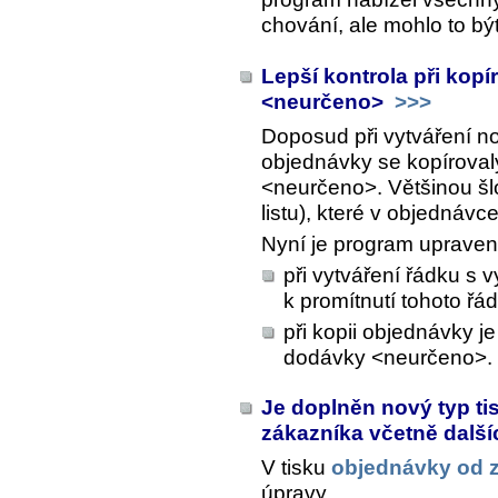
chování, ale mohlo to bý
Lepší kontrola při kop
<neurčeno>
>>>
Doposud při vytváření 
objednávky se kopíroval
<neurčeno>. Většinou šl
listu), které v objedná
Nyní je program upraven
při vytváření řádku s
k promítnutí tohoto řá
při kopii objednávky j
dodávky <neurčeno>.
Je doplněn nový typ t
zákazníka včetně dalš
V tisku
objednávky od 
úpravy