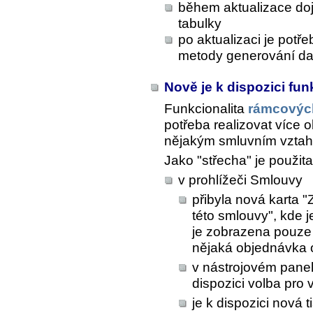
během aktualizace doj
tabulky
po aktualizaci je pot
metody generování dat
Nově je k dispozici fu
Funkcionalita
rámcovýc
potřeba realizovat více
nějakým smluvním vzta
Jako "střecha" je použit
v prohlížeči Smlouvy
přibyla nová karta 
této smlouvy", kde 
je zobrazena pouze 
nějaká objednávka 
v nástrojovém pane
dispozici volba pro
je k dispozici nová