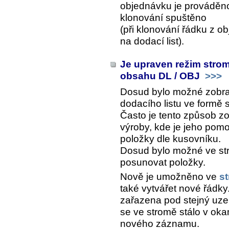
objednávku je prováděno
klonování spuštěno
(při klonování řádku z 
na dodací list).
Je upraven režim stro
obsahu DL / OBJ
>>>
Dosud bylo možné zobra
dodacího listu ve formě
Často je tento způsob z
výroby, kde je jeho pomo
položky dle kusovníku.
Dosud bylo možné ve str
posunovat položky.
Nově je umožněno ve
s
také vytvářet nové řádky
zařazena pod stejný uzel
se ve stromě stálo v okam
nového záznamu.