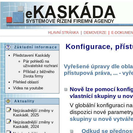
|
|
HLAVNÍ STRÁNKA
DEMOVERZE
E-DOKUMEN
Konfigurace, příst
Základní informace
Představení Kaskády
Pár pohledů na
Vyřešené úpravy dle obla
uživatelské rozhraní
Příklad z běžného
přístupová práva, ... - v
života firmy
Přehled oblastí
Videa na youtube
Nově lze pomocí konfig
vlastnící skupiny u no
Aktuality
V globální konfiguraci n
Nejzásadnější změny v
dispozici nové parametry
Kaskádě, 2025
skupiny u nově vytvář
Nejzásadnější změny v
Kaskádě, 2024
Odkud se přednost