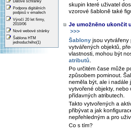
Datové schránky
skupin které uživatel do
Podpora digitálních
vzorové šabloně také figu
podpisů v emailech
Výročí 20 let firmy,
Je umožněno ukončit u
2010/06
>>>
Nové webové stránky
Šablona HTM
Šablony
jsou vytvářeny 
jednoduchého(1)
vytvářených objektů, př
vlastnosti, mohou být nos
atributů
.
Po určitém čase může pot
způsobem pominout. Šabl
neměla být, ale i nadále j
vytvořené objekty, nebo
přídavných atributech.
Takto vytvořených a akt
přibývat a jak konfigurac
nepřehledným a pro uživ
Co s tím?