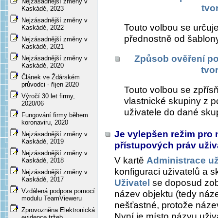
Nejzásadnější změny v
tvo
Kaskádě, 2023
Nejzásadnější změny v
Touto volbou se určuje
Kaskádě, 2022
přednostně od šablony
Nejzásadnější změny v
Kaskádě, 2021
Způsob ověření pou
Nejzásadnější změny v
Kaskádě, 2020
tvo
Článek ve Ždárském
průvodci - říjen 2020
Touto volbou se zpřísňu
Výročí 30 let firmy,
vlastnické skupiny z 
2020/06
uživatele do dané sku
Fungování firmy během
koronaviru, 2020
Je vylepšen režim pro 
Nejzásadnější změny v
Kaskádě, 2019
přístupových práv uživ
Nejzásadnější změny v
V kartě
Administrace uži
Kaskádě, 2018
konfiguraci uživatelů a 
Nejzásadnější změny v
Kaskádě, 2017
Uživatel
se doposud zo
Vzdálená podpora pomocí
název objektu (tedy náze
modulu TeamVieweru
nešťastné, protože název
Zprovozněna Elektronická
Nyní je místo názvu uživ
evidence tržeb