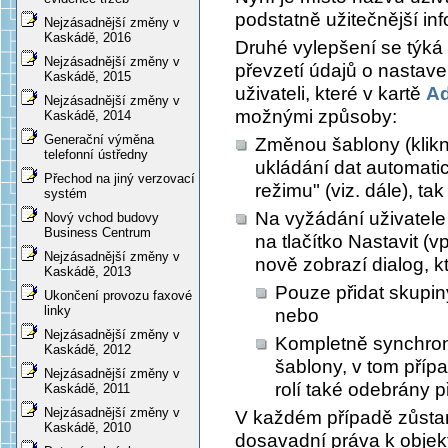
podstatně užitečnější in
Nejzásadnější změny v
Kaskádě, 2016
Druhé vylepšení se týká 
Nejzásadnější změny v
převzetí údajů o nastave
Kaskádě, 2015
uživateli, které v kartě
Ad
Nejzásadnější změny v
možnými způsoby:
Kaskádě, 2014
Generační výměna
Změnou šablony (klikn
telefonní ústředny
ukládání dat automat
Přechod na jiný verzovací
režimu" (viz. dále), tak
systém
Na vyžádání uživatele
Nový vchod budovy
Business Centrum
na tlačítko
Nastavit
(vp
Nejzásadnější změny v
nově zobrazí dialog, 
Kaskádě, 2013
Pouze přidat skupiny
Ukončení provozu faxové
linky
nebo
Nejzásadnější změny v
Kompletně synchroni
Kaskádě, 2012
šablony, v tom příp
Nejzásadnější změny v
rolí také odebrány p
Kaskádě, 2011
Nejzásadnější změny v
V každém případě zůstan
Kaskádě, 2010
dosavadní práva k objek