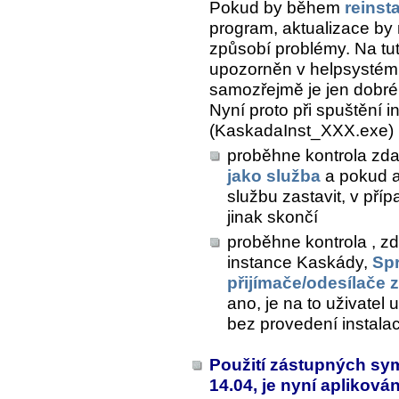
Pokud by během
reinst
program, aktualizace by
způsobí problémy. Na tut
upozorněn v helpsystému
samozřejmě je jen dobré,
Nyní proto při spuštění
(KaskadaInst_XXX.exe)
proběhne kontrola zd
jako služba
a pokud a
službu zastavit, v pří
jinak skončí
proběhne kontrola , z
instance Kaskády,
Sp
přijímače/odesílače 
ano, je na to uživatel
bez provedení instala
Použití zástupných sym
14.04, je nyní apliková