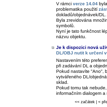
V rámci
verze 14.04
byla
problematika použití
zás
dokladů/objednávek/DL.
Byla zrevidována množin
symbolů.
Nyní je tato funkčnost lé
názvu objektu.
Je k dispozici nová už
DL/OBJ nutit k určení 
Nastavením této prefere
při zadávání DL a objed
Pokud nastavíte "Ano", 
vytvářeného DL/objednáv
sklad.
Pokud tomu tak nebude, 
informačním dialogem a n
<< začátek | < pře