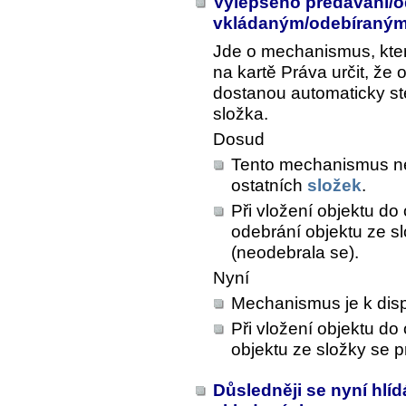
Vylepšeno předávání/o
vkládaným/odebíraným
Jde o mechanismus, kte
na kartě
Práva
určit, že 
dostanou automaticky st
složka.
Dosud
Tento mechanismus neb
ostatních
složek
.
Při vložení objektu do 
odebrání objektu ze s
(neodebrala se).
Nyní
Mechanismus je k disp
Při vložení objektu do
objektu ze složky se 
Důsledněji se nyní hl