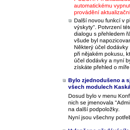
automatickému vypnu
provádění aktualizačn
Další novou funkcí v 
výskyty". Potvrzení té
dialogu s přehledem 
všude byl napozicovan
Některý účel dodávky
při nějakém pokusu, k
účel dodávky a nyní by
získáte přehled o míře 
Bylo zjednodušeno a 
všech modulech Kask
Dosud bylo v menu
Konf
nich se jmenovala "Admi
na další podpoložky.
Nyní jsou všechny potře