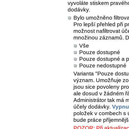
vyvoláte stiskem pravéh
dodávky.
Bylo umožněno filtrov
Pro lepší přehled při 
možnost nafiltrovat ú
množinou záznamů. Do
Vše
Pouze dostupné
Pouze dostupné a p
Pouze nedostupné
Varianta
"Pouze dostu
význam. Umožňuje zobr
jsou sice povoleny pr
ale dosud v žádném řá
Administrátor tak má 
účely dodávky.
Vypnu
položek v combech s ú
bude práce příjemnějš
POZOR: Při aktualizaci