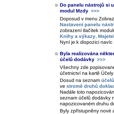
Do panelu nástrojů si u
modul Mzdy
>>>
Doposud v menu
Zobraze
Nastavení panelu nástr
zobrazení tlačítek modul
Knihy a výkazy
,
Majete
Nyní je k dispozici navíc
Byla realizována někter
účelů dodávky
>>>
Všechny zde popisované 
účetnictví na kartě
Účely
Dosud na seznam
účel
ve
stromě druhů dokla
Nadále toto napozicování
seznam účelů dodávky na 
napozicovaném druhu d
Byly zpřístupněny nové 