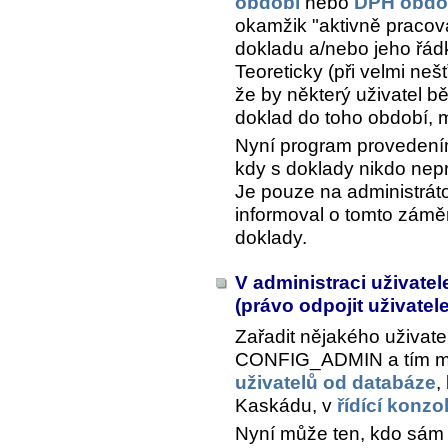
období
nebo
DPH obdo
okamžik "aktivně pracova
dokladu a/nebo jeho řád
Teoreticky (při velmi neš
že by některý uživatel b
doklad do toho období, m
Nyní program provedením
kdy s doklady nikdo nep
Je pouze na administráto
informoval o tomto záměr
doklady.
V administraci uživate
(právo odpojit uživatele
Zařadit nějakého uživat
CONFIG_ADMIN a tím mu
uživatelů od databáze
,
Kaskádu, v
řídící konz
Nyní může ten, kdo sám