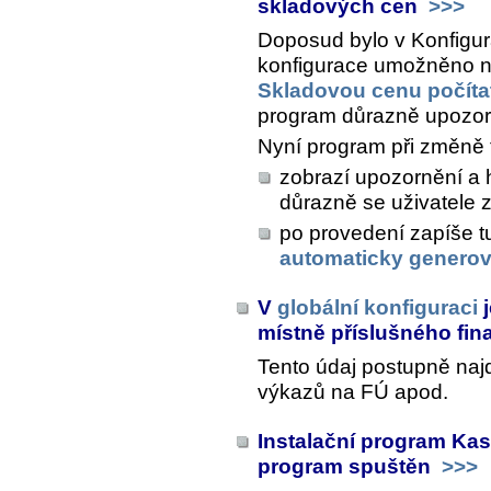
skladových cen
>>>
Doposud bylo v
Konfigur
konfigurace
umožněno n
Skladovou cenu počítat
program důrazně upozor
Nyní program při změně 
zobrazí upozornění a 
důrazně se uživatele 
po provedení zapíše t
automaticky generov
V
globální konfiguraci
j
místně příslušného fi
Tento údaj postupně najd
výkazů na FÚ apod.
Instalační program Kas
program spuštěn
>>>