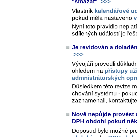
"smazat"
>>>
Vlastník
kalendářové ud
pokud měla nastaveno
v
Nyní toto pravidlo nepla
sdílených událostí je řeš
Je revidován a doladěn
>>>
Vývojáři provedli důklad
ohledem na
přístupy uži
admnistrátorských opr
Důsledkem této revize 
chování systému - pokud
zaznamenali, kontaktujt
Nově nepůjde provést u
DPH období pokud někt
Doposud bylo možné pr