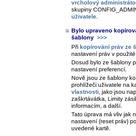
vrcholový administráto
skupiny CONFIG_ADMIN 
uživatele
.
Bylo upraveno kopírová
šablony
>>>
Při
kopírování práv ze 
nastavení práv v použité
Dosud bylo ze šablony p
nastavení preferencí.
Nově jsou ze šablony kop
prohlížeči uživatele na k
vlastnosti
, jako jsou nap
zaškrtávátka, Limity zási
informacím, a další.
Tato úprava má vliv jak 
nastavení (reset práv) po
uvedené kartě.