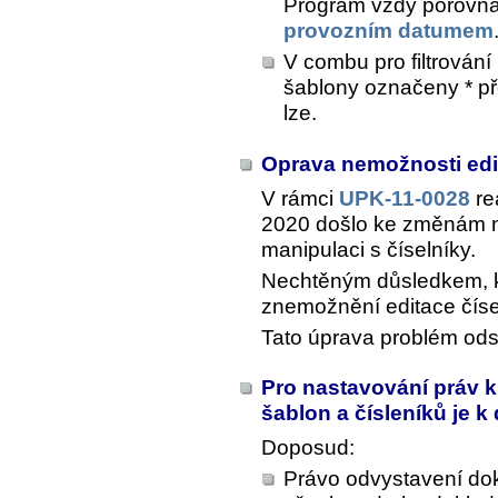
Program vždy porovná
provozním datumem
V combu pro filtrován
šablony označeny * pře
lze.
Oprava nemožnosti edi
V rámci
UPK-11-0028
re
2020 došlo ke změnám n
manipulaci s číselníky.
Nechtěným důsledkem, kt
znemožnění editace čís
Tato úprava problém ods
Pro nastavování práv k
šablon a čísleníků je k
Doposud:
Právo odvystavení dok