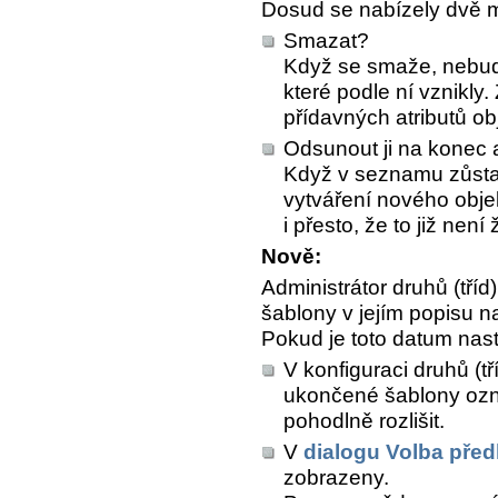
Dosud se nabízely dvě m
Smazat?
Když se smaže, nebude 
které podle ní vznikly
přídavných atributů ob
Odsunout ji na konec a
Když v seznamu zůsta
vytváření nového obje
i přesto, že to již není
Nově:
Administrátor druhů (tří
šablony v jejím popisu na
Pokud je toto datum nas
V konfiguraci druhů (tř
ukončené šablony ozn
pohodlně rozlišit.
V
dialogu Volba před
zobrazeny.