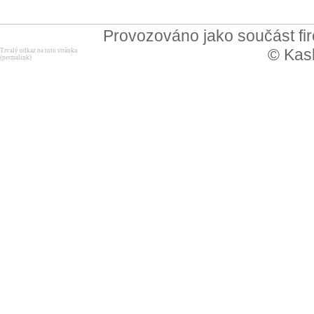
Provozováno jako součást f
© Kask
Trvalý odkaz na tuto stránku
(permalink)