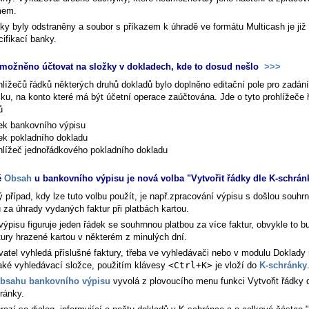
mem.
ky byly odstraněny a soubor s příkazem k úhradě ve formátu Multicash je již
ifikací banky.
možněno účtovat na složky v dokladech, kde to dosud nešlo
>>>
hlížečů řádků některých druhů dokladů bylo doplněno editační pole pro zadán
žku, na konto které má být účetní operace zaúčtována. Jde o tyto prohlížeče 
ů
ek bankovního výpisu
ek pokladního dokladu
hlížeč jednořádkového pokladního dokladu
ě
Obsah
u bankovního výpisu je nová volba "Vytvořit řádky dle K-schrá
ý případ, kdy lze tuto volbu použít, je např.zpracování výpisu s došlou souhr
 za úhrady vydaných faktur při platbách kartou.
výpisu figuruje jeden řádek se souhrnnou platbou za více faktur, obvykle to b
tury hrazené kartou v některém z minulých dní.
vatel vyhledá příslušné faktury, třeba ve vyhledávači nebo v modulu Doklady
aké vyhledávací složce, použitím klávesy
<Ctrl+K>
je vloží do
K-schránky
bsahu bankovního výpisu
vyvolá z plovoucího menu funkci
Vytvořit řádky 
ránky
.