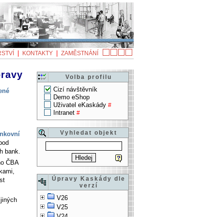
|
|
STVÍ
KONTAKTY
ZAMĚSTNÁNÍ
pravy
Volba profilu
Cizí návštěvník
šené
Demo eShop
Uživatel eKaskády
#
Intranet
#
Vyhledat objekt
nkovní
 pod
h bank.
 ho ČBA
kami,
Úpravy Kaskády dle
st
verzí
V26
 jiných
V25
V24