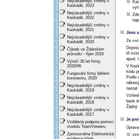
Nejzásadnější změny v
Kas
Kaskádě, 2023
vyt
Nejzásadnější změny v
Zde
Kaskádě, 2022
nap
Nejzásadnější změny v
Kaskádě, 2021
Jsou 
Nejzásadnější změny v
Ze
swi
Kaskádě, 2020
Doposu
Článek ve Ždárském
tři mí
průvodci - říjen 2020
apod. 
Výročí 30 let firmy,
V Kask
2020/06
kódu p
Fungování firmy během
Podle 
koronaviru, 2020
někter
Nejzásadnější změny v
nastat
Kaskádě, 2019
Vzhled
Nejzásadnější změny v
bank d
Kaskádě, 2018
Žádný 
Nejzásadnější změny v
Kaskádě, 2017
Je pro
Vzdálená podpora pomocí
modulu TeamVieweru
Úprava
Zprovozněna Elektronická
vzn
evidence tržeb