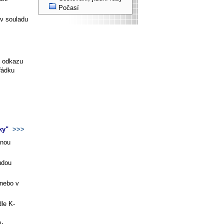
Počasí
 v souladu
í odkazu
řádku
nky"
>>>
nnou
udou
 nebo v
.
dle K-