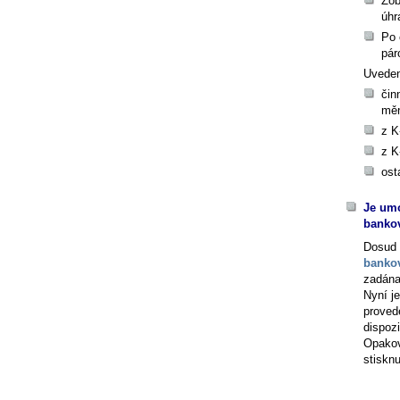
Zob
úhr
Po 
pár
Uveden
čin
mě
z K
z K
ost
Je umo
banko
Dosud 
banko
zadán
Nyní j
proved
dispozi
Opakov
stiskn