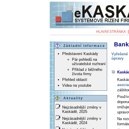
HLAVNÍ STRÁNKA
Bank
Základní informace
Představení Kaskády
Vyřešené 
úpravy
Pár pohledů na
uživatelské rozhraní
Příklad z běžného
Kaská
života firmy
Kaská
Přehled oblastí
asocia
Videa na youtube
záštit
Použív
Aktuality
doporu
snižuj
Nejzásadnější změny v
Kaskádě, 2025
upravo
Nejzásadnější změny v
Na roz
Kaskádě, 2024
formát