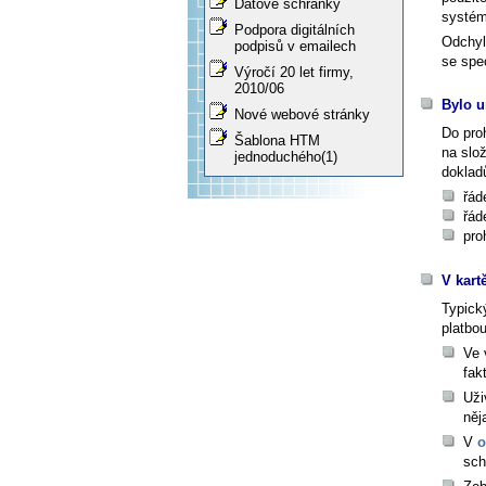
Datové schránky
systé
Podpora digitálních
Odchyl
podpisů v emailech
se spec
Výročí 20 let firmy,
2010/06
Bylo u
Nové webové stránky
Do pro
Šablona HTM
na slo
jednoduchého(1)
doklad
řád
řád
pro
V kart
Typick
platbou
Ve 
fak
Uži
něj
V
o
sch