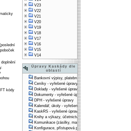
V23
V22
omaticky
V21
V20
V19
V18
V17
V16
(poslední
V15
 poboček
V14
 doplnění
Úpravy Kaskády dle
y.
oblastí
v
 mohou
Bankovní výpisy, platební příkazy - vyřešené úpravy
Ceníky - vyřešené úpravy
Doklady - vyřešené úpravy
IFT kódy
Dokumenty - vyřešené úpravy
DPH - vyřešené úpravy
Kalendář, úkoly - vyřešené úpravy
KaskRS - vyřešené úpravy
Knihy a výkazy, účetnictví - vyřešené úpravy
Komunikace (zásilky, mail-systém, ...) - vyřešené úpravy
Konfigurace, přístupová práva, ... - vyřešené úpravy