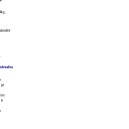
"k
dky,
árodní
.
 obsahu
v
 je
zím
 k
e