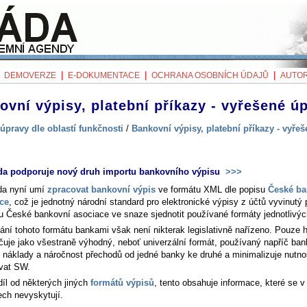
|
|
|
|
DEMOVERZE
E-DOKUMENTACE
OCHRANA OSOBNÍCH ÚDAJŮ
AUTOR
ovní výpisy, platební příkazy - vyřešené ú
úpravy dle oblastí funkčnosti
/
Bankovní výpisy, platební příkazy - vyře
da podporuje nový druh importu bankovního výpisu
>>>
da nyní umí
zpracovat bankovní výpis
ve formátu XML dle popisu
České ba
ce
, což je jednotný národní standard pro elektronické výpisy z účtů vyvinutý
ou České bankovní asociace ve snaze sjednotit používané formáty jednotlivýc
ání tohoto formátu bankami však není nikterak legislativně nařízeno. Pouze
čuje jako všestraně výhodný, neboť univerzální formát, používaný napříč ban
e náklady a náročnost přechodů od jedné banky ke druhé a minimalizuje nutno
vat SW.
díl od některých jiných
formátů výpisů
, tento obsahuje informace, které se v
ech nevyskytují.