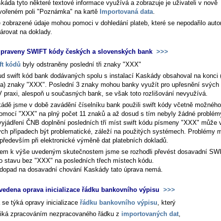
káda tyto některé textové informace využívá a zobrazuje je uživateli v nově
vořeném poli "Poznámka" na kartě
Importovaná data
.
 zobrazené údaje mohou pomoci v dohledání plateb, které se nepodařilo aut
árovat na doklady.
upraveny SWIFT kódy českých a slovenských bank
>>>
ft kódů
byly odstraněny poslední tři znaky "XXX"
d swift kód bank dodávaných spolu s instalací Kaskády obsahoval na konci 
sta) znaky "XXX". Poslední 3 znaky mohou banky využít pro upřesnění svých
V praxi, alespoň u současných bank, se však toto rozlišování nevyužívá.
ádě jsme v době zavádění číselníku bank použili swift kódy včetně možného
omocí "XXX" na plný počet 11 znaků a až dosud s tím nebyly žádné problém
vyjádření ČNB doplnění posledních tří míst swift kódu písmeny "XXX" může 
ých případech být problematické, záleží na použitých systémech. Problémy
 především při elektronické výměně dat platebních dokladů.
em k výše uvedeným skutečnostem jsme se rozhodli převést dosavadní SW
o stavu bez "XXX" na posledních třech místech kódu.
dopad na dosavadní chování Kaskády tato úprava nemá.
vedena oprava inicializace řádku bankovního výpisu
>>>
 se týká opravy inicializace
řádku bankovního výpisu
, který
iká zpracováním nezpracovaného řádku z
importovaných dat
,