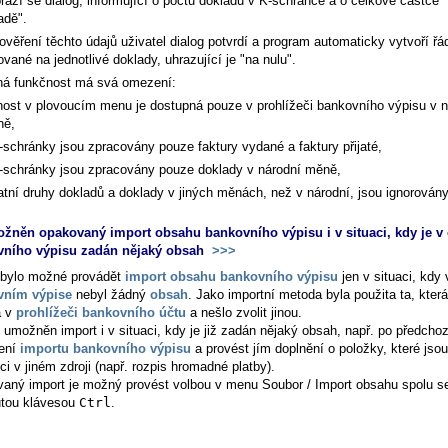
razí se dialog, informující o počtu dokladů v K-schránce a o celkové částce 
adě".
ověření těchto údajů uživatel dialog potvrdí a program automaticky vytvoří řá
ované na jednotlivé doklady, uhrazující je "na nulu".
á funkčnost má svá omezení:
nost v plovoucím menu je dostupná pouze v prohlížeči bankovního výpisu v n
ně,
-schránky jsou zpracovány pouze faktury vydané a faktury přijaté,
-schránky jsou zpracovány pouze doklady v národní měně,
atní druhy dokladů a doklady v jiných měnách, než v národní, jsou ignorovány
žněn opakovaný import obsahu bankovního výpisu i v situaci, kdy je v
vního výpisu zadán nějaký obsah
>>>
bylo možné provádět
import obsahu bankovního výpisu
jen v situaci, kdy 
vním výpise
nebyl žádný
obsah
. Jako importní metoda byla použita ta, která
a v
prohlížeči bankovního účtu
a nešlo zvolit jinou.
e umožněn import i v situaci, kdy je již zadán nějaký obsah, např. po předcho
ení
importu bankovního výpisu
a provést jím doplnění o položky, které jsou
ci v jiném zdroji (např. rozpis hromadné platby).
aný import je možný provést volbou v menu
Soubor / Import obsahu
spolu s
utou klávesou
Ctrl
.