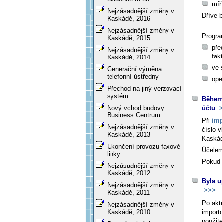
míř
Nejzásadnější změny v
Dříve 
Kaskádě, 2016
Nejzásadnější změny v
Progra
Kaskádě, 2015
pře
Nejzásadnější změny v
fak
Kaskádě, 2014
ve 
Generační výměna
telefonní ústředny
ope
Přechod na jiný verzovací
systém
Během 
účtu
>
Nový vchod budovy
Business Centrum
Při
imp
Nejzásadnější změny v
číslo 
Kaskádě, 2013
Kaskád
Ukončení provozu faxové
Účelem
linky
Pokud 
Nejzásadnější změny v
Kaskádě, 2012
Byla u
Nejzásadnější změny v
>>>
Kaskádě, 2011
Po akt
Nejzásadnější změny v
import
Kaskádě, 2010
použit