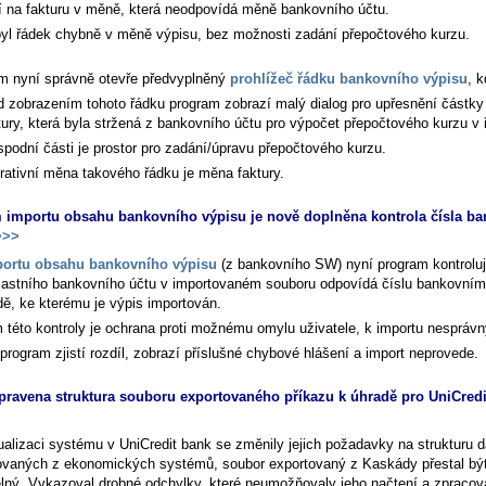
í na fakturu v měně, která neodpovídá měně bankovního účtu.
byl řádek chybně v měně výpisu, bez možnosti zadání přepočtového kurzu.
m nyní správně otevře předvyplněný
prohlížeč řádku bankovního výpisu
, 
d zobrazením tohoto řádku program zobrazí malý dialog pro upřesnění částk
tury, která byla stržená z bankovního účtu pro výpočet přepočtového kurzu v 
spodní části je prostor pro zadání/úpravu přepočtového kurzu.
rativní měna takového řádku je měna faktury.
importu obsahu bankovního výpisu je nově doplněna kontrola čísla b
>>
ortu obsahu bankovního výpisu
(z bankovního SW) nyní program kontroluj
vlastního bankovního účtu v importovaném souboru odpovídá číslu bankovním
ě, ke kterému je výpis importován.
 této kontroly je ochrana proti možnému omylu uživatele, k importu nesprávn
program zjistí rozdíl, zobrazí příslušné chybové hlášení a import neprovede.
pravena struktura souboru exportovaného příkazu k úhradě pro UniCredi
ualizaci systému v UniCredit bank se změnily jejich požadavky na strukturu d
ovaných z ekonomických systémů, soubor exportovaný z Kaskády přestal bý
elný. Vykazoval drobné odchylky, které neumožňovaly jeho načtení a zpracov