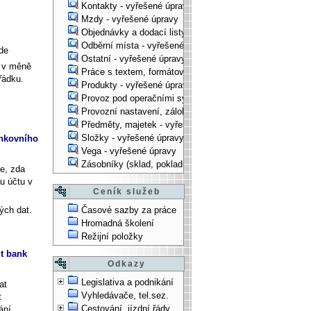
Kontakty - vyřešené úpravy
Mzdy - vyřešené úpravy
Objednávky a dodací listy - vyřešené úpravy
Odběrní místa - vyřešené úpravy
kde
Ostatní - vyřešené úpravy
y v měně
Práce s textem, formátování, ... - vyřešené úpravy
řádku.
Produkty - vyřešené úpravy
Provoz pod operačními systémy, technologické věci - vy
Provozní nastavení, zálohování, instalace, ... - vyřešen
Předměty, majetek - vyřešené úpravy
Složky - vyřešené úpravy
ankovního
Vega - vyřešené úpravy
Zásobníky (sklad, pokladna, bank. účet) - vyřešené úpra
e, zda
u účtu v
Ceník služeb
ých dat.
Časové sazby za práce
Hromadná školení
Režijní položky
t bank
Odkazy
Legislativa a podnikání
at
Vyhledávače, tel.sez.
t
Cestování, jízdní řády
ání