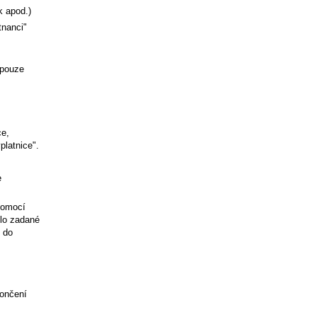
k apod.)
nanci"
 pouze
e,
platnice".
e
pomocí
lo zadané
u do
ončení