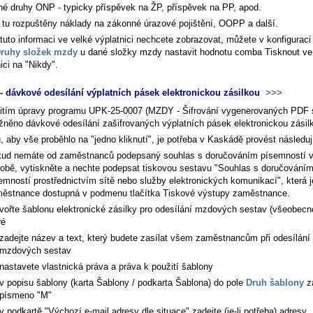
né druhy ONP - typicky příspěvek na ŽP, příspěvek na PP, apod.
 tu rozpuštěny náklady na zákonné úrazové pojištění, OOPP a další.
tuto informaci ve velké výplatnici nechcete zobrazovat, můžete v konfigurac
ruhy složek mzdy
u dané složky mzdy nastavit hodnotu comba
Tisknout ve
ici
na "Nikdy".
 dávkové odesílání výplatních pásek elektronickou zásilkou
>>>
itím úpravy programu UPK-25-0007 (MZDY - Šifrování vygenerovaných PDF 
žněno dávkové odesílání zašifrovaných výplatních pásek elektronickou zásil
 aby vše proběhlo na "jedno kliknutí", je potřeba v Kaskádě provést následuj
ud nemáte od zaměstnanců podepsaný souhlas s doručováním písemností v 
obě, vytiskněte a nechte podepsat tiskovou sestavu "Souhlas s doručování
emností prostřednictvím sítě nebo služby elektronických komunikací", která j
ěstnance dostupná v podmenu tlačítka
Tiskové výstupy zaměstnance
.
vořte šablonu elektronické zásilky pro odesílání mzdových sestav (všeobecn
ré
zadejte název a text, který budete zasílat všem zaměstnancům při odesílání
mzdových sestav
nastavete vlastnická práva a práva k použití šablony
v popisu šablony (karta
Šablony / podkarta Šablona
) do pole
Druh šablony
z
písmeno "M"
v podkartě "Výchozí e-mail adresy dle situace" zadejte (je-li potřeba) adresy