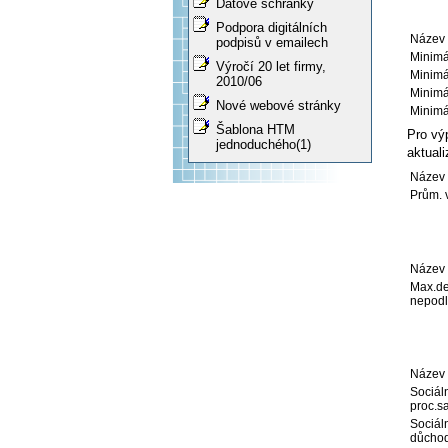
Datové schránky
Podpora digitálních
Název 
podpisů v emailech
Minimá
Výročí 20 let firmy,
Minimá
2010/06
Minimá
Nové webové stránky
Minimá
Šablona HTM
Pro vý
jednoduchého(1)
aktuali
Název 
Prům. v
Název 
Max.de
nepodl
Název 
Sociáln
proc.s
Sociáln
důcho