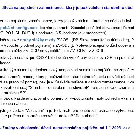
 Sleva na pojistném zaměstnance, který je poživatelem starobního důc
evu na pojistném zaměstnance, který je poživatelem starobního důchodu byl
globální konfigurace
doplněn parametr "Sociální pojištění sleva prac.důcho
C_POJ_SL_DUCH) s hodnotou 6.5 (hodnota je v procentech)
lněny nové
druhy složky mzdy
PV-OSL (DP-Sleva pracujícího důchodce),
 - Vypočtený odvod pojištění) a ZV-ODL (DP-Sleva pracujícího důchodce) a 
od do složky ZV_ODP se vypočítá jeko ZV_ODV - ZV_ODL
tiskových sestav pro ČSSZ byl doplněn vypočtený údaj sleva SP na pracující
hodce
velké výplatnice byl doplněn nový údaj odvod sociálního pojištění po započte
máte zaměstnance, který je poživatelem starobního důchodu (odvádí důcho
ění za pracovní poměr), pak je v Kaskádě potřeba u daného zaměstnance v ka
zaškrtnout údaj "Starobní - s nárokem na slevu SP", případně "Cízí char. sta
m na slevu SP".
m pak u každého pracovního poměru při výpočtu čisté mzdy zohlední výši sl
uhlenou nahoru.
jste již ve fázi "Zadávání" a již tedy máte pro tohoto zaměstnance vytvořeno
, je potřeba tuto změnu provést i na kartě "Data období".
 Změny v ohlašování dávek nemocenského pojištění od 1.1.2025
>>>