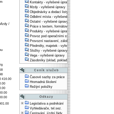
ím
Kontakty - vyřešené úpravy
Mzdy - vyřešené úpravy
Objednávky a dodací listy - vyřešené úpravy
Odběrní místa - vyřešené úpravy
Ostatní - vyřešené úpravy
Mzdy /
Práce s textem, formátování, ... - vyřešené úpravy
Produkty - vyřešené úpravy
Provoz pod operačními systémy, technologické věci - vy
Provozní nastavení, zálohování, instalace, ... - vyřešen
Předměty, majetek - vyřešené úpravy
mu
Složky - vyřešené úpravy
Vega - vyřešené úpravy
Zásobníky (sklad, pokladna, bank. účet) - vyřešené úpra
6
78
58
Ceník služeb
98
Časové sazby za práce
0 416.00
Hromadná školení
0.00
Režijní položky
0.00
00.00
Odkazy
00.00
Legislativa a podnikání
901.00
Vyhledávače, tel.sez.
Cestování, jízdní řády