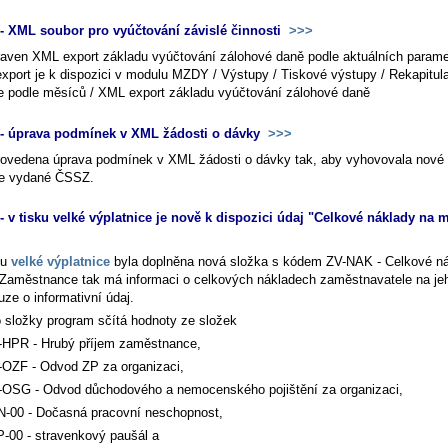
 XML soubor pro vyúčtování závislé činnosti
>>>
raven XML export základu vyúčtování zálohové daně podle aktuálních parame
export je k dispozici v modulu MZDY / Výstupy / Tiskové výstupy / Rekapitul
 podle měsíců / XML export základu vyúčtování zálohové daně
- úprava podmínek v XML žádosti o dávky
>>>
rovedena úprava podmínek v XML žádosti o dávky tak, aby vyhovovala nové 
le vydané ČSSZ.
 v tisku velké výplatnice je nově k dispozici údaj "Celkové náklady na 
ku
velké výplatnice
byla doplněna nová složka s kódem ZV-NAK - Celkové ná
Zaměstnance tak má informaci o celkových nákladech zaměstnavatele na je
ze o informativní údaj.
o složky program sčítá hodnoty ze složek
HPR - Hrubý příjem zaměstnance,
OZF - Odvod ZP za organizaci,
OSG - Odvod důchodového a nemocenského pojištění za organizaci,
-00 - Dočasná pracovní neschopnost,
-00 - stravenkový paušál a