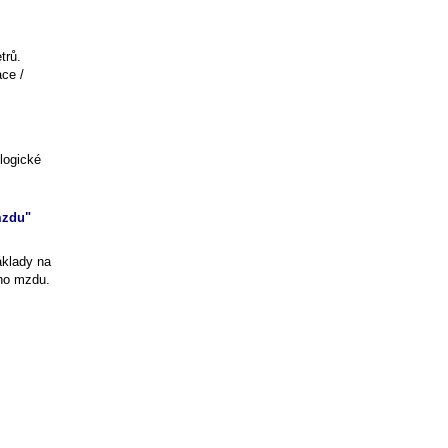
trů.
ace /
logické
mzdu"
klady na
ho mzdu.