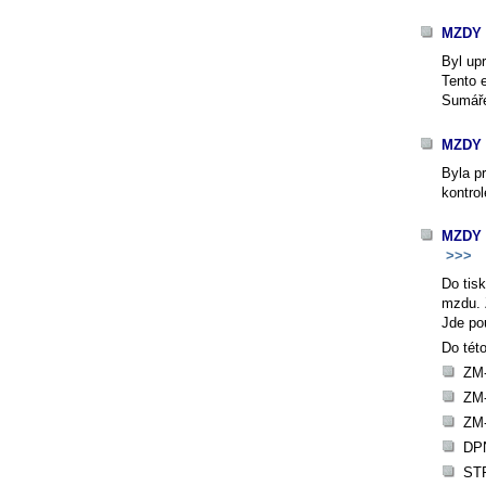
MZDY -
Byl up
Tento 
Sumáře
MZDY 
Byla p
kontro
MZDY -
>>>
Do tis
mzdu. 
Jde pou
Do tét
ZM-
ZM-
ZM-
DPN
STP