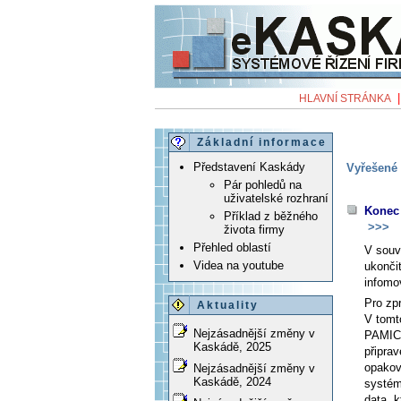
HLAVNÍ STRÁNKA
Základní informace
Představení Kaskády
Vyřešené 
Pár pohledů na
uživatelské rozhraní
Konec 
Příklad z běžného
>>>
života firmy
Přehled oblastí
V souv
Videa na youtube
ukonči
infomo
Pro zp
Aktuality
V tomt
Nejzásadnější změny v
PAMICA
Kaskádě, 2025
připra
opakova
Nejzásadnější změny v
Kaskádě, 2024
systém
data, 