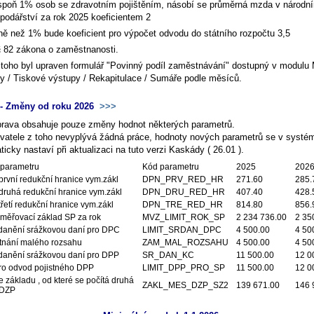
spoň 1% osob se zdravotním pojištěním, násobí se průměrná mzda v národn
podářství za rok 2025 koeficientem 2
ě než 1% bude koeficient pro výpočet odvodu do státního rozpočtu 3,5
§ 82 zákona o zaměstnanosti.
toho byl upraven formulář "Povinný podíl zaměstnávání" dostupný v modulu 
y / Tiskové výstupy / Rekapitulace / Sumáře podle měsíců.
- Změny od roku 2026
>>>
prava obsahuje pouze změny hodnot některých parametrů.
ivatele z toho nevyplývá žádná práce, hodnoty nových parametrů se v systé
icky nastaví při aktualizaci na tuto verzi Kaskády ( 26.01 ).
parametru
Kód parametru
2025
202
první redukční hranice vym.zákl
DPN_PRV_RED_HR
271.60
285.
druhá redukční hranice vym.zákl
DPN_DRU_RED_HR
407.40
428.
řetí redukční hranice vym.zákl
DPN_TRE_RED_HR
814.80
856.
měřovací základ SP za rok
MVZ_LIMIT_ROK_SP
2 234 736.00
2 35
zdanění srážkovou daní pro DPC
LIMIT_SRDAN_DPC
4 500.00
4 50
nání malého rozsahu
ZAM_MAL_ROZSAHU
4 500.00
4 50
zdanění srážkovou daní pro DPP
SR_DAN_KC
11 500.00
12 0
pro odvod pojistného DPP
LIMIT_DPP_PRO_SP
11 500.00
12 0
e základu , od které se počítá druhá
ZAKL_MES_DZP_SZ2
139 671.00
146 
 DZP