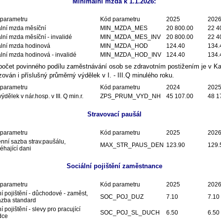
Minimální mzda k 1.1.2026:
parametru
Kód parametru
2025
202
lní mzda měsíční
MIN_MZDA_MES
20 800.00
22 4
lní mzda měsíční - invalidé
MIN_MZDA_MES_INV
20 800.00
22 4
lní mzda hodinová
MIN_MZDA_HOD
124.40
134.
lní mzda hodinová - invalidé
MIN_MZDA_HOD_INV
124.40
134.
počet povinného podílu zaměstnávání osob se zdravotním postižením je v K
zován i příslušný průměrný výdělek v I. - III.Q minulého roku.
parametru
Kód parametru
2024
202
ýdělek v nár.hosp. v III. Q min.r.
ZPS_PRUM_VYD_NH
45 107.00
48 1
Stravovací paušál
parametru
Kód parametru
2025
202
nní sazba strav.paušálu,
MAX_STR_PAUS_DEN
123.90
129.
éhající dani
Sociální pojištění zaměstnance
parametru
Kód parametru
2025
202
í pojištění - důchodové - zaměst,
SOC_POJ_DUZ
7.10
7.10
azba standard
í pojištění - slevy pro pracující
SOC_POJ_SL_DUCH
6.50
6.50
dce