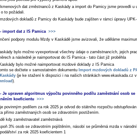
 kmenových dat změstnanců z Kaskády a import do Pamicy jsme provedli u u
i o to požádali.
 mzdových dokladů z Pamicy do Kaskády bude zajišten v rámci úpravy UPK-
 import dat z IS Pamica
>>>
nčení podpory modulu Mzdy v Kaskádě jsme avizovali, že uděláme maximum
askády bylo možno vyexportovat všechny údaje o zaměstnancích, jejich pra
ěrech a následně je naimportovat do IS Pamica - tato část již proběhla
Kaskády bylo možné naimportovat mzdové doklady z IS Pamica
omto se dočtete v samostatném dokumentu
Import mzdových dokladů z 
 Kaskády
(je ke stažení k dispozici i na našich stránkách www.ekaskada.cz v
wnload
).
 Je upraven algoritmus výpočtu povinného podílu zaměstnání osob se
něním koeficientu
>>>
je povinným podílem za rok 2025 je odvod do státního rozpočtu odstupňován
ta přímo zaměstnaných osob se zdravotním postižením.
adě kdy zaměstnavatel zaměstnává
spoň 3% osob se zdravotním pojištěním, násobí se průměrná mzda v národn
podářství za rok 2025 koeficientem 1