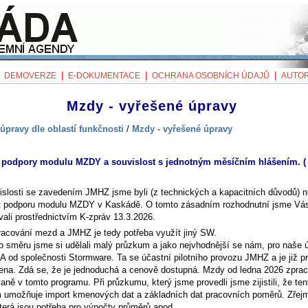
|
|
|
|
DEMOVERZE
E-DOKUMENTACE
OCHRANA OSOBNÍCH ÚDAJŮ
AUTOR
Mzdy - vyřešené úpravy
úpravy dle oblastí funkčnosti
/
Mzdy - vyřešené úpravy
podpory modulu MZDY a souvislost s jednotným měsíčním hlášením. (
islosti se zavedením JMHZ jsme byli (z technických a kapacitních důvodů) n
t podporu modulu MZDY v Kaskádě. O tomto zásadním rozhodnutní jsme Vá
vali prostřednictvím K-zpráv 13.3.2026.
racování mezd a JMHZ je tedy potřeba využít jiný SW.
o směru jsme si udělali malý průzkum a jako nejvhodnější se nám, pro naše ú
 od společnosti Stormware. Ta se účastní pilotního provozu JMHZ a je již pr
vena. Zdá se, že je jednoduchá a cenově dostupná. Mzdy od ledna 2026 zpra
ně v tomto programu. Při průzkumu, který jsme provedli jsme zijistili, že ten
 umožňuje import kmenových dat a základních dat pracovních poměrů. Zřejm
která jsou potřeba pro výpočty průměrů apod.