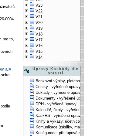
V23
živatelů,
V22
V21
26-0004.
V20
V19
V18
 pro to,
V17
V16
covních
V15
V14
Úpravy Kaskády dle
PAMICA
oblastí
 sekci
Bankovní výpisy, platební příkazy - vyřešené úpravy
Ceníky - vyřešené úpravy
Doklady - vyřešené úpravy
Dokumenty - vyřešené úpravy
DPH - vyřešené úpravy
 podle
Kalendář, úkoly - vyřešené úpravy
KaskRS - vyřešené úpravy
Knihy a výkazy, účetnictví - vyřešené úpravy
ím
Komunikace (zásilky, mail-systém, ...) - vyřešené úpravy
Konfigurace, přístupová práva, ... - vyřešené úpravy