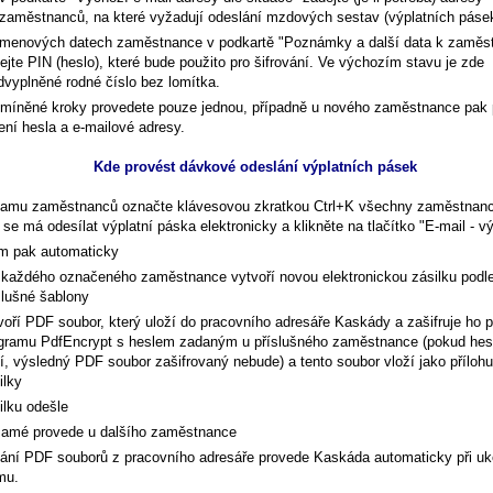
zaměstnanců, na které vyžadují odeslání mzdových sestav (výplatních páse
menových datech zaměstnance v podkartě "Poznámky a další data k zaměst
ejte PIN (heslo), které bude použito pro šifrování. Ve výchozím stavu je zde
dvyplněné rodné číslo bez lomítka.
míněné kroky provedete pouze jednou, případně u nového zaměstnance pak
ení hesla a e-mailové adresy.
Kde provést dávkové odeslání výplatních pásek
amu zaměstnanců označte klávesovou zkratkou Ctrl+K všechny zaměstnanc
se má odesílat výplatní páska elektronicky a klikněte na tlačítko "E-mail - vý
m pak automaticky
 každého označeného zaměstnance vytvoří novou elektronickou zásilku podl
slušné šablony
voří PDF soubor, který uloží do pracovního adresáře Kaskády a zašifruje ho 
gramu PdfEncrypt s heslem zadaným u příslušného zaměstnance (pokud hes
í, výsledný PDF soubor zašifrovaný nebude) a tento soubor vloží jako příloh
ilky
ilku odešle
samé provede u dalšího zaměstnance
ní PDF souborů z pracovního adresáře provede Kaskáda automaticky při uk
mu.