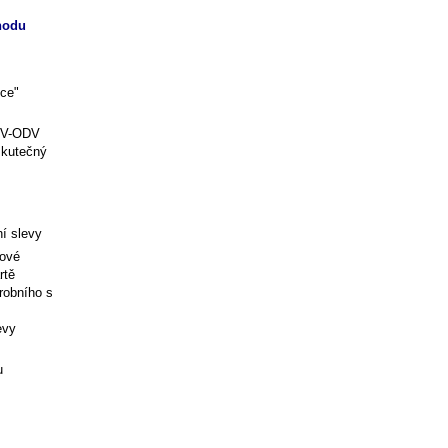
hodu
dce"
 PV-ODV
skutečný
ní slevy
dové
rtě
robního s
evy
u