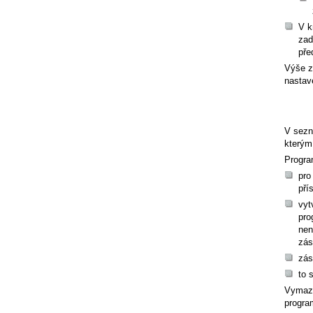
V k
zad
pře
Výše z
nastav
V sezn
kterým 
Progra
pro
pří
vyt
pro
nen
zás
zás
to 
Vymazá
progra