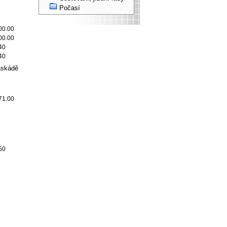
Počasí
6
00.00
00.00
40
40
askádě
5
71.00
6
50
6