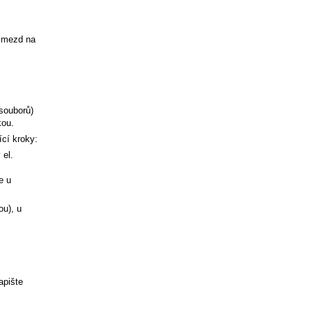
i mezd na
souborů)
kou.
ící kroky:
el.
m
e u
ou), u
apište