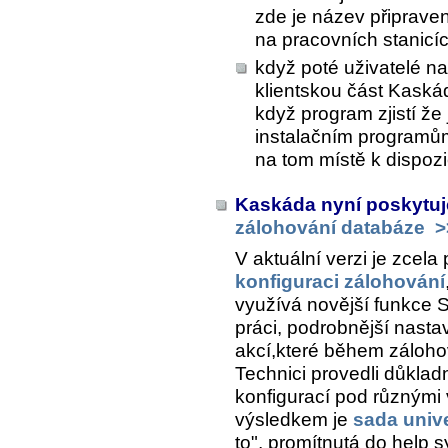
zde je název připraven
na pracovních stanicíc
když poté uživatelé n
klientskou část Kaskád
když program zjistí že
instalačním programům
na tom místě k dispozi
Kaskáda nyní poskytuj
zálohování databáze
>
V aktuální verzi je zcel
konfiguraci zálohování
využívá novější funkce 
práci, podrobnější nasta
akcí,které během zálohov
Technici provedli důkl
konfigurací pod různými
výsledkem je
sada univ
to", promítnutá do help