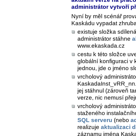
administrátor vytvoří 
Nyní by měl scénář prová
Kaskádu vypadat zhruba 
existuje složka sdílen
administrátor stáhne
a
www.ekaskada.cz
cestu k této složce u
globální konfiguraci v
jednou, jde o jméno sl
vrcholový administráto
KaskadaInst_vRR_nn.e
jej stáhnul (zároveň t
verze, nic nemusí pře
vrcholový administráto
staženého instalační
SQL serveru
(nebo
a
realizuje
aktualizaci 
záznamu jména Kaska