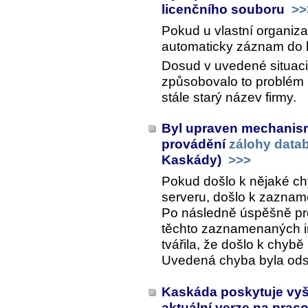
licenčního souboru
>>
Pokud u vlastní organiz
automaticky záznam do hi
Dosud v uvedené situaci
způsobovalo to problém na
stále starý název firmy.
Byl upraven mechanism
provádění
zálohy data
Kaskády)
>>>
Pokud došlo k nějaké ch
serveru, došlo k zazname
Po následně úspěšně pr
těchto zaznamenaných in
tvářila, že došlo k chybě
Uvedená chyba byla ods
Kaskáda poskytuje vyšš
aktuální verze na prac