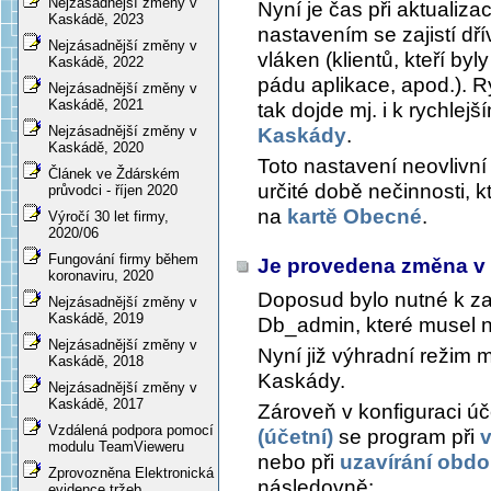
Nejzásadnější změny v
Nyní je čas při aktualiz
Kaskádě, 2023
nastavením se zajistí dř
Nejzásadnější změny v
vláken (klientů, kteří by
Kaskádě, 2022
pádu aplikace, apod.). 
Nejzásadnější změny v
Kaskádě, 2021
tak dojde mj. i k rychle
Nejzásadnější změny v
Kaskády
.
Kaskádě, 2020
Toto nastavení neovlivn
Článek ve Ždárském
určité době nečinnosti, kt
průvodci - říjen 2020
na
kartě Obecné
.
Výročí 30 let firmy,
2020/06
Fungování firmy během
Je provedena změna v 
koronaviru, 2020
Doposud bylo nutné k z
Nejzásadnější změny v
Kaskádě, 2019
Db_admin, které musel n
Nejzásadnější změny v
Nyní již výhradní režim 
Kaskádě, 2018
Kaskády.
Nejzásadnější změny v
Kaskádě, 2017
Zároveň v konfiguraci úč
Vzdálená podpora pomocí
(účetní)
se program při
v
modulu TeamVieweru
nebo při
uzavírání obdo
Zprovozněna Elektronická
následovně:
evidence tržeb