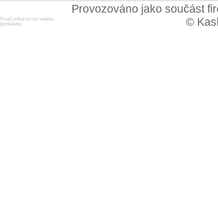
Provozováno jako součást f
© Kask
Trvalý odkaz na tuto stránku
(permalink)