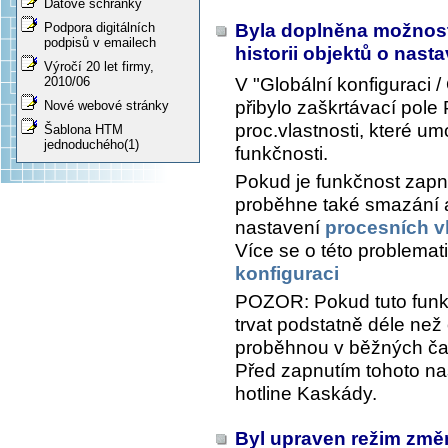
Datové schránky
Byla doplněna možnos
Podpora digitálních
podpisů v emailech
historii objektů o nast
Výročí 20 let firmy,
V "Globální konfiguraci
2010/06
přibylo zaškrtávací pole
Nové webové stránky
proc.vlastnosti
, které um
Šablona HTM
jednoduchého(1)
funkčnosti.
Pokud je funkčnost zapn
proběhne také smazání 
nastavení
procesních v
Více se o této problemat
konfiguraci
POZOR: Pokud tuto funk
trvat podstatně déle než 
proběhnou v běžných ča
Před zapnutím tohoto na
hotline Kaskády.
Byl upraven režim změn