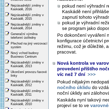
pokud není výhradní re
Nejzásadnější změny v
Kaskádě, 2016
Kaskádě není přihláše
Nejzásadnější změny v
zapnutí tohoto výhrad
Kaskádě, 2015
pokud je výhradní rež
Nejzásadnější změny v
se program jako dopo
Kaskádě, 2014
Generační výměna
Po dokončení vyváření n
telefonní ústředny
konfigurace účetnictví 
Přechod na jiný verzovací
režimu, což je důležité, 
systém
pracovat.
Nový vchod budovy
Business Centrum
Nová kontrola ve varov
Nejzásadnější změny v
Kaskádě, 2013
provedení příštího noč
Ukončení provozu faxové
víc než 7 dní
>>>
linky
Pokud nějakým nedopatře
Nejzásadnější změny v
Kaskádě, 2012
nočního úklidu
do vzdál
Nejzásadnější změny v
noční úklidy ani zálohová
Kaskádě, 2011
Kaskáda nyní takový ned
Nejzásadnější změny v
Kaskádě, 2010
projeví se to ve
varovné