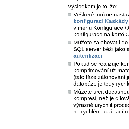
Výsledkem je to, že:
Veškeré možné nastav
konfiguraci Kaskády
v menu
Konfigurace / 
konfigurace
na kartě
O
Můžete zálohovat i do s
SQL server běží jako s
autentizaci
.
Pokud se realizuje ko
komprimování už mát
(tato fáze zálohování 
databáze je tedy rychl
Můžete určit dočasnou
kompresi, než je cílo
výrazně urychlit proc
na rychlém ukládacím m