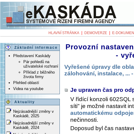
|
|
HLAVNÍ STRÁNKA
DEMOVERZE
E-DOKUMEN
Provozní nastavení
Základní informace
- vy
Představení Kaskády
Pár pohledů na
Vyřešené úpravy dle obla
uživatelské rozhraní
Příklad z běžného
zálohování, instalace, ...
života firmy
Přehled oblastí
Videa na youtube
Je upraven čas pro odp
V řídící konzoli 602SQL 
Aktuality
síti" je možné nastavit i
Nejzásadnější změny v
automatickému odpojen
Kaskádě, 2025
nečinnosti.
Nejzásadnější změny v
Doposud byl čas nastave
Kaskádě, 2024