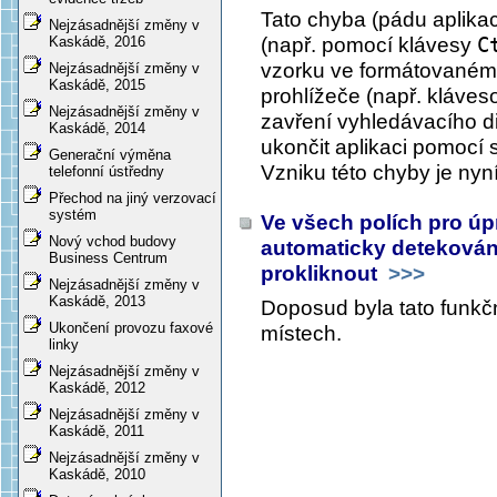
Tato chyba (pádu aplikace
Nejzásadnější změny v
(např. pomocí klávesy
C
Kaskádě, 2016
vzorku ve formátovaném 
Nejzásadnější změny v
Kaskádě, 2015
prohlížeče (např. kláve
Nejzásadnější změny v
zavření vyhledávacího d
Kaskádě, 2014
ukončit aplikaci pomocí 
Generační výměna
Vzniku této chyby je ny
telefonní ústředny
Přechod na jiný verzovací
systém
Ve všech polích pro ú
Nový vchod budovy
automaticky detekován
Business Centrum
prokliknout
>>>
Nejzásadnější změny v
Kaskádě, 2013
Doposud byla tato funkč
Ukončení provozu faxové
místech.
linky
Nejzásadnější změny v
Kaskádě, 2012
Nejzásadnější změny v
Kaskádě, 2011
Nejzásadnější změny v
Kaskádě, 2010