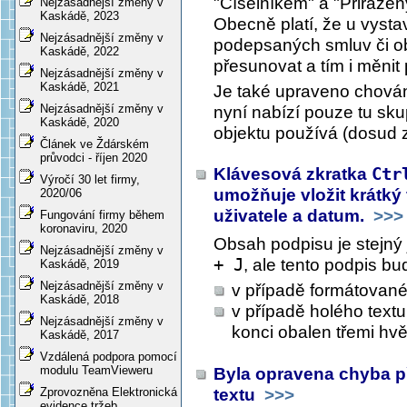
"Číselníkem" a "Přiřazen
Nejzásadnější změny v
Kaskádě, 2023
Obecně platí, že u vyst
Nejzásadnější změny v
podepsaných smluv či obj
Kaskádě, 2022
přesunovat a tím i měni
Nejzásadnější změny v
Kaskádě, 2021
Je také upraveno chován
Nejzásadnější změny v
nyní nabízí pouze tu sku
Kaskádě, 2020
objektu používá (dosud z
Článek ve Ždárském
průvodci - říjen 2020
Klávesová zkratka
Ctr
Výročí 30 let firmy,
umožňuje vložit krátk
2020/06
uživatele a datum.
>>>
Fungování firmy během
koronaviru, 2020
Obsah podpisu je stejný
Nejzásadnější změny v
+ J
, ale tento podpis b
Kaskádě, 2019
Nejzásadnější změny v
v případě formátované
Kaskádě, 2018
v případě holého text
Nejzásadnější změny v
konci obalen třemi hv
Kaskádě, 2017
Vzdálená podpora pomocí
modulu TeamVieweru
Byla opravena chyba p
textu
>>>
Zprovozněna Elektronická
evidence tržeb