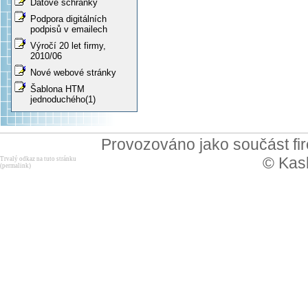
Datové schránky
Podpora digitálních
podpisů v emailech
Výročí 20 let firmy,
2010/06
Nové webové stránky
Šablona HTM
jednoduchého(1)
Provozováno jako součást f
© Kask
Trvalý odkaz na tuto stránku
(permalink)