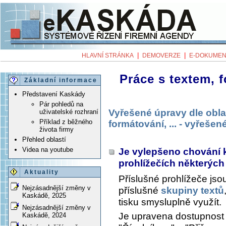
|
|
HLAVNÍ STRÁNKA
DEMOVERZE
E-DOKUMEN
Práce s textem, f
Základní informace
Představení Kaskády
Pár pohledů na
Vyřešené úpravy dle obla
uživatelské rozhraní
Příklad z běžného
formátování, ... - vyřeše
života firmy
Přehled oblastí
Videa na youtube
Je vylepšeno chování 
prohlížečích některých
Aktuality
Příslušné prohlížeče js
Nejzásadnější změny v
příslušné
skupiny textů
Kaskádě, 2025
tisku smysluplně využít.
Nejzásadnější změny v
Je upravena dostupnost t
Kaskádě, 2024