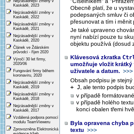
"Číselníkem" a "Přiřazen
Nejzásadnější změny v
Kaskádě, 2023
Obecně platí, že u vyst
Nejzásadnější změny v
podepsaných smluv či obj
Kaskádě, 2022
přesunovat a tím i měni
Nejzásadnější změny v
Kaskádě, 2021
Je také upraveno chován
Nejzásadnější změny v
nyní nabízí pouze tu sku
Kaskádě, 2020
objektu používá (dosud z
Článek ve Ždárském
průvodci - říjen 2020
Klávesová zkratka
Ctr
Výročí 30 let firmy,
umožňuje vložit krátk
2020/06
uživatele a datum.
>>>
Fungování firmy během
koronaviru, 2020
Obsah podpisu je stejný
Nejzásadnější změny v
+ J
, ale tento podpis b
Kaskádě, 2019
Nejzásadnější změny v
v případě formátované
Kaskádě, 2018
v případě holého text
Nejzásadnější změny v
konci obalen třemi hv
Kaskádě, 2017
Vzdálená podpora pomocí
modulu TeamVieweru
Byla opravena chyba p
textu
>>>
Zprovozněna Elektronická
evidence tržeb