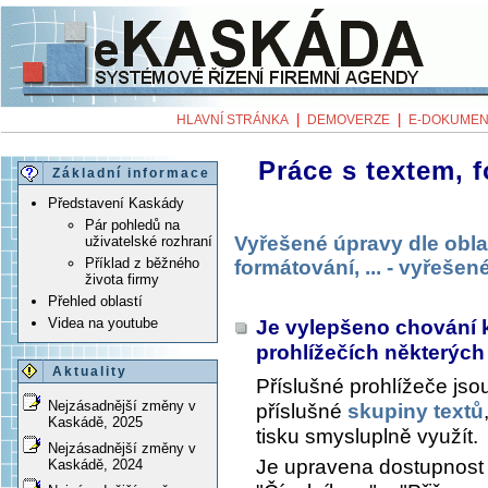
|
|
HLAVNÍ STRÁNKA
DEMOVERZE
E-DOKUMEN
Práce s textem, f
Základní informace
Představení Kaskády
Pár pohledů na
Vyřešené úpravy dle obla
uživatelské rozhraní
Příklad z běžného
formátování, ... - vyřeše
života firmy
Přehled oblastí
Videa na youtube
Je vylepšeno chování 
prohlížečích některých
Aktuality
Příslušné prohlížeče js
Nejzásadnější změny v
příslušné
skupiny textů
Kaskádě, 2025
tisku smysluplně využít.
Nejzásadnější změny v
Je upravena dostupnost t
Kaskádě, 2024