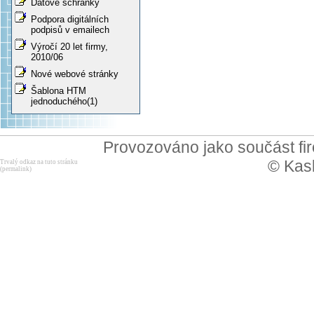
Datové schránky
Podpora digitálních
podpisů v emailech
Výročí 20 let firmy,
2010/06
Nové webové stránky
Šablona HTM
jednoduchého(1)
Provozováno jako součást f
© Kask
Trvalý odkaz na tuto stránku
(permalink)