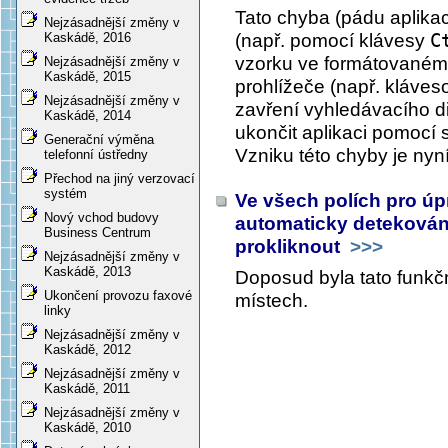
Tato chyba (pádu aplikace
Nejzásadnější změny v
(např. pomocí klávesy
C
Kaskádě, 2016
vzorku ve formátovaném 
Nejzásadnější změny v
Kaskádě, 2015
prohlížeče (např. kláve
Nejzásadnější změny v
zavření vyhledávacího d
Kaskádě, 2014
ukončit aplikaci pomocí 
Generační výměna
Vzniku této chyby je ny
telefonní ústředny
Přechod na jiný verzovací
systém
Ve všech polích pro ú
Nový vchod budovy
automaticky detekován
Business Centrum
prokliknout
>>>
Nejzásadnější změny v
Kaskádě, 2013
Doposud byla tato funkč
Ukončení provozu faxové
místech.
linky
Nejzásadnější změny v
Kaskádě, 2012
Nejzásadnější změny v
Kaskádě, 2011
Nejzásadnější změny v
Kaskádě, 2010