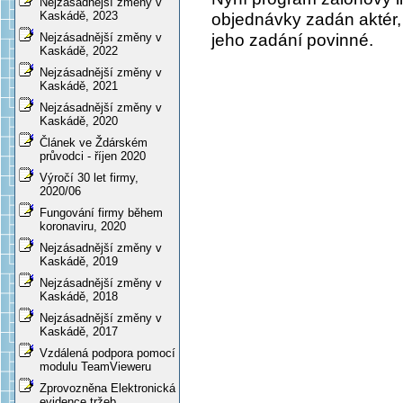
Nejzásadnější změny v
Kaskádě, 2023
objednávky zadán aktér,
jeho zadání povinné.
Nejzásadnější změny v
Kaskádě, 2022
Nejzásadnější změny v
Kaskádě, 2021
Nejzásadnější změny v
Kaskádě, 2020
Článek ve Ždárském
průvodci - říjen 2020
Výročí 30 let firmy,
2020/06
Fungování firmy během
koronaviru, 2020
Nejzásadnější změny v
Kaskádě, 2019
Nejzásadnější změny v
Kaskádě, 2018
Nejzásadnější změny v
Kaskádě, 2017
Vzdálená podpora pomocí
modulu TeamVieweru
Zprovozněna Elektronická
evidence tržeb