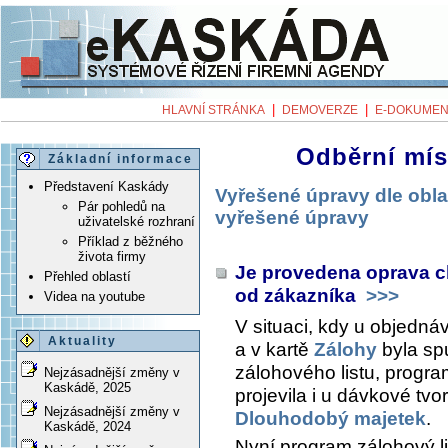
|
|
HLAVNÍ STRÁNKA
DEMOVERZE
E-DOKUMEN
Odběrní mís
Základní informace
Představení Kaskády
Vyřešené úpravy dle obla
Pár pohledů na
vyřešené úpravy
uživatelské rozhraní
Příklad z běžného
života firmy
Je provedena oprava c
Přehled oblastí
od zákazníka
>>>
Videa na youtube
V situaci, kdy u objedn
Aktuality
a v kartě
Zálohy
byla sp
zálohového listu, progra
Nejzásadnější změny v
Kaskádě, 2025
projevila i u dávkové tv
Nejzásadnější změny v
Dlouhodobý majetek
.
Kaskádě, 2024
Nyní program zálohový lis