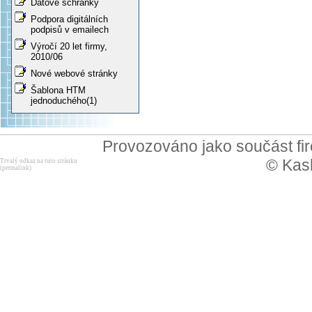
Datové schránky
Podpora digitálních
podpisů v emailech
Výročí 20 let firmy,
2010/06
Nové webové stránky
Šablona HTM
jednoduchého(1)
Provozováno jako součást f
© Kask
Trvalý odkaz na tuto stránku
(permalink)