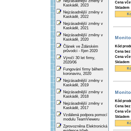
Nejzásadnější změny v
Cena vče
Kaskádě, 2023
Skladem
Nejzásadnější změny v
Ko
Kaskádě, 2022
Nejzásadnější změny v
Kaskádě, 2021
Nejzásadnější změny v
Monito
Kaskádě, 2020
Článek ve Ždárském
Kód prod
průvodci - říjen 2020
Cena bez
Cena vče
Výročí 30 let firmy,
2020/06
Skladem
Ko
Fungování firmy během
koronaviru, 2020
Nejzásadnější změny v
Kaskádě, 2019
Monito
Nejzásadnější změny v
Kaskádě, 2018
Kód prod
Nejzásadnější změny v
Cena bez
Kaskádě, 2017
Cena vče
Vzdálená podpora pomocí
Skladem
modulu TeamVieweru
Ko
Zprovozněna Elektronická
evidence tržeb