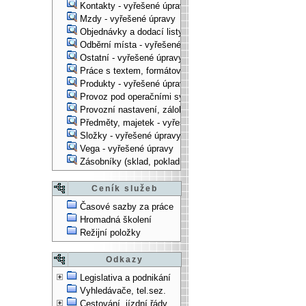
Kontakty - vyřešené úpravy
Mzdy - vyřešené úpravy
Objednávky a dodací listy - vyřešené úpravy
Odběrní místa - vyřešené úpravy
Ostatní - vyřešené úpravy
Práce s textem, formátování, ... - vyřešené úpravy
Produkty - vyřešené úpravy
Provoz pod operačními systémy, technologické věci - vy
Provozní nastavení, zálohování, instalace, ... - vyřešen
Předměty, majetek - vyřešené úpravy
Složky - vyřešené úpravy
Vega - vyřešené úpravy
Zásobníky (sklad, pokladna, bank. účet) - vyřešené úpra
Ceník služeb
Časové sazby za práce
Hromadná školení
Režijní položky
Odkazy
Legislativa a podnikání
Vyhledávače, tel.sez.
Cestování, jízdní řády