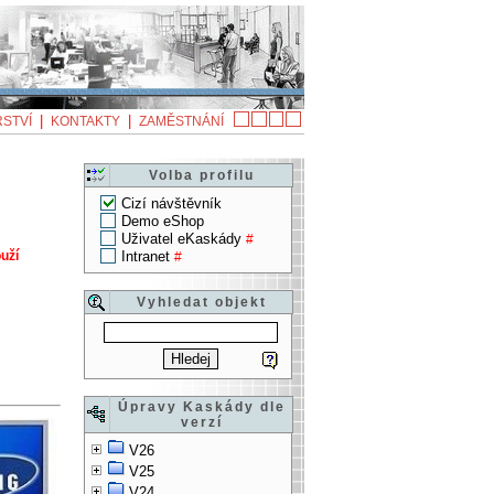
|
|
STVÍ
KONTAKTY
ZAMĚSTNÁNÍ
Volba profilu
Cizí návštěvník
Demo eShop
Uživatel eKaskády
#
uží
Intranet
#
Vyhledat objekt
Úpravy Kaskády dle
verzí
V26
V25
V24