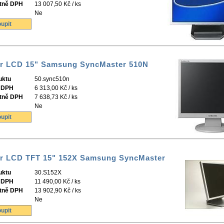
tně DPH
13 007,50 Kč / ks
Ne
upit
r LCD 15" Samsung SyncMaster 510N
uktu
50.sync510n
 DPH
6 313,00 Kč / ks
tně DPH
7 638,73 Kč / ks
Ne
upit
r LCD TFT 15" 152X Samsung SyncMaster
uktu
30.S152X
 DPH
11 490,00 Kč / ks
tně DPH
13 902,90 Kč / ks
Ne
upit