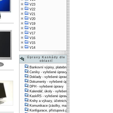
V23
V22
V21
V20
V19
V18
V17
V16
V15
V14
Úpravy Kaskády dle
oblastí
Bankovní výpisy, platební příkazy - vyřešené úpravy
Ceníky - vyřešené úpravy
Doklady - vyřešené úpravy
Dokumenty - vyřešené úpravy
DPH - vyřešené úpravy
Kalendář, úkoly - vyřešené úpravy
KaskRS - vyřešené úpravy
Knihy a výkazy, účetnictví - vyřešené úpravy
Komunikace (zásilky, mail-systém, ...) - vyřešené úpravy
Konfigurace, přístupová práva, ... - vyřešené úpravy