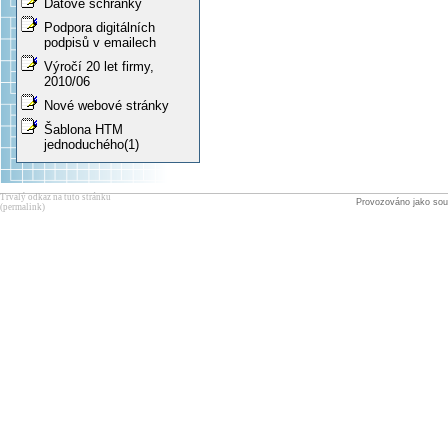
Datové schránky
Podpora digitálních
podpisů v emailech
Výročí 20 let firmy,
2010/06
Nové webové stránky
Šablona HTM
jednoduchého(1)
Trvalý odkaz na tuto stránku
Provozováno jako sou
(permalink)