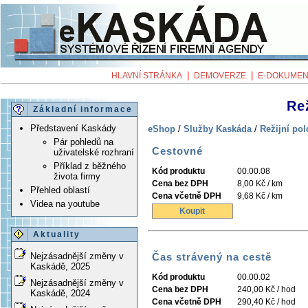
|
|
HLAVNÍ STRÁNKA
DEMOVERZE
E-DOKUMEN
Re
Základní informace
Představení Kaskády
eShop
/
Služby Kaskáda
/
Režijní po
Pár pohledů na
Cestovné
uživatelské rozhraní
Příklad z běžného
Kód produktu
00.00.08
života firmy
Cena bez DPH
8,00 Kč / km
Přehled oblastí
Cena včetně DPH
9,68 Kč / km
Videa na youtube
Koupit
Aktuality
Čas strávený na cestě
Nejzásadnější změny v
Kaskádě, 2025
Kód produktu
00.00.02
Nejzásadnější změny v
Cena bez DPH
240,00 Kč / hod
Kaskádě, 2024
Cena včetně DPH
290,40 Kč / hod