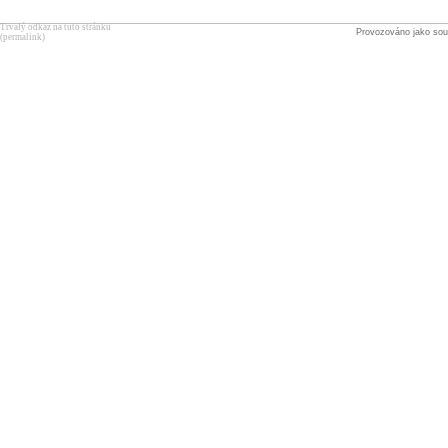
Trvalý odkaz na tuto stránku
Provozováno jako sou
(permalink)