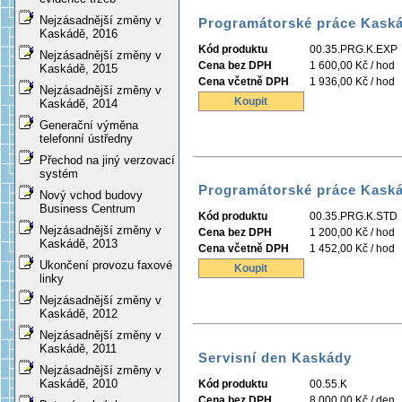
Nejzásadnější změny v
Programátorské práce Kaská
Kaskádě, 2016
Kód produktu
00.35.PRG.K.EXP
Nejzásadnější změny v
Cena bez DPH
1 600,00 Kč / hod
Kaskádě, 2015
Cena včetně DPH
1 936,00 Kč / hod
Nejzásadnější změny v
Koupit
Kaskádě, 2014
Generační výměna
telefonní ústředny
Přechod na jiný verzovací
systém
Programátorské práce Kask
Nový vchod budovy
Business Centrum
Kód produktu
00.35.PRG.K.STD
Nejzásadnější změny v
Cena bez DPH
1 200,00 Kč / hod
Kaskádě, 2013
Cena včetně DPH
1 452,00 Kč / hod
Ukončení provozu faxové
Koupit
linky
Nejzásadnější změny v
Kaskádě, 2012
Nejzásadnější změny v
Kaskádě, 2011
Servisní den Kaskády
Nejzásadnější změny v
Kaskádě, 2010
Kód produktu
00.55.K
Cena bez DPH
8 000,00 Kč / den