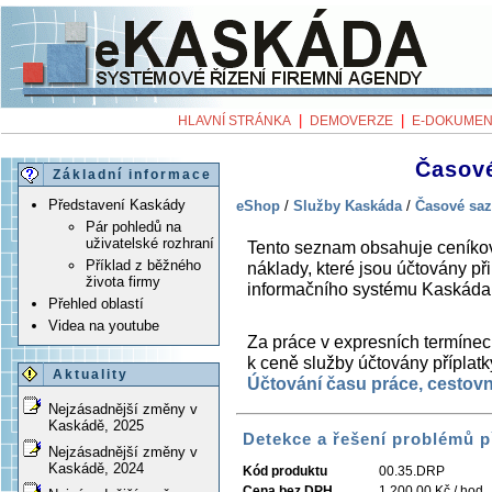
|
|
HLAVNÍ STRÁNKA
DEMOVERZE
E-DOKUMEN
Časové
Základní informace
Představení Kaskády
eShop
/
Služby Kaskáda
/
Časové saz
Pár pohledů na
uživatelské rozhraní
Tento seznam obsahuje ceníkov
Příklad z běžného
náklady, které jsou účtovány při
života firmy
informačního systému Kaskáda
Přehled oblastí
Videa na youtube
Za práce v expresních termínec
k ceně služby účtovány přípla
Aktuality
Účtování času práce, cestovn
Nejzásadnější změny v
Kaskádě, 2025
Detekce a řešení problémů p
Nejzásadnější změny v
Kaskádě, 2024
Kód produktu
00.35.DRP
Cena bez DPH
1 200,00 Kč / hod