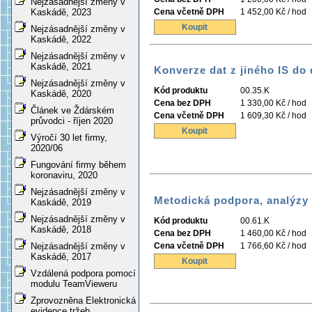
Nejzásadnější změny v
Cena včetně DPH
1 452,00 Kč / hod
Kaskádě, 2023
Koupit
Nejzásadnější změny v
Kaskádě, 2022
Nejzásadnější změny v
Kaskádě, 2021
Konverze dat z jiného IS do
Nejzásadnější změny v
Kód produktu
00.35.K
Kaskádě, 2020
Cena bez DPH
1 330,00 Kč / hod
Článek ve Ždárském
Cena včetně DPH
1 609,30 Kč / hod
průvodci - říjen 2020
Koupit
Výročí 30 let firmy,
2020/06
Fungování firmy během
koronaviru, 2020
Nejzásadnější změny v
Metodická podpora, analýzy
Kaskádě, 2019
Nejzásadnější změny v
Kód produktu
00.61.K
Kaskádě, 2018
Cena bez DPH
1 460,00 Kč / hod
Cena včetně DPH
1 766,60 Kč / hod
Nejzásadnější změny v
Kaskádě, 2017
Koupit
Vzdálená podpora pomocí
modulu TeamVieweru
Zprovozněna Elektronická
evidence tržeb