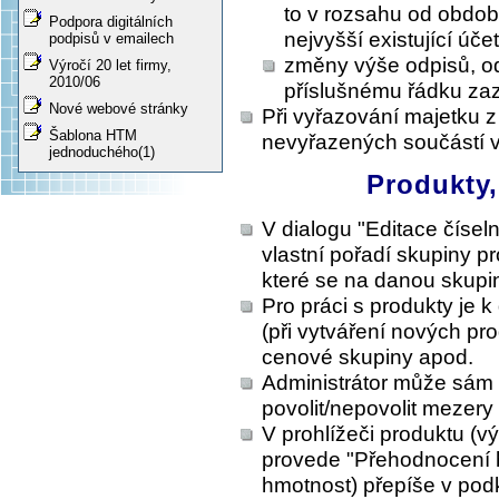
to v rozsahu od obdob
Podpora digitálních
nejvyšší existující úče
podpisů v emailech
změny výše odpisů, od
Výročí 20 let firmy,
2010/06
příslušnému řádku zaz
Nové webové stránky
Při vyřazování majetku z
Šablona HTM
nevyřazených součástí 
jednoduchého(1)
Produkty,
V dialogu "Editace čísel
vlastní pořadí skupiny p
které se na danou skupi
Pro práci s produkty je k
(při vytváření nových pro
cenové skupiny apod.
Administrátor může sám 
povolit/nepovolit mezery
V prohlížeči produktu (vý
provede "Přehodnocení h
hmotnost) přepíše v pod