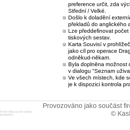
preference určit, zda vý
Střední / Velké.
Došlo k doladění externí
překladů do anglického
Lze předdefinovat počet 
tiskových sestav.
Karta Souvisí v prohlížeč
jako cíl pro operace Dra
odněkud-někam.
Byla doplněna možnost od
v dialogu "Seznam uživa
Ve všech místech, kde 
je k dispozici kontrola p
Provozováno jako součást f
© Kask
Trvalý odkaz na tuto stránku
(permalink)