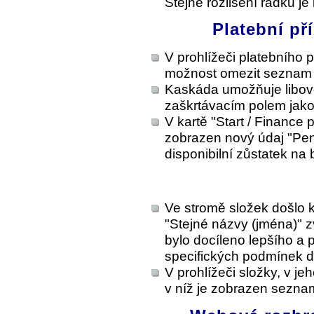
Stejné rozlišení řádků je
Platební př
V prohlížeči platebního p
možnost omezit seznam 
Kaskáda umožňuje libovo
zaškrtávacím polem jako
V kartě "Start / Finance
zobrazen nový údaj "Pení
disponibilní zůstatek na
Ve stromě složek došlo k
"Stejné názvy (jména)" z
bylo docíleno lepšího a p
specifických podmínek 
V prohlížeči složky, v je
v níž je zobrazen sezna