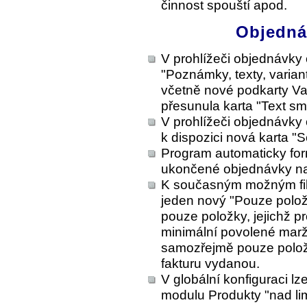
činnost spouští apod.
Objednáv
V prohlížeči objednávky 
"Poznámky, texty, varian
včetně nové podkarty Var
přesunula karta "Text sm
V prohlížeči objednávky
k dispozici nová karta "
Program automaticky for
ukončené objednávky na 
K současným možným filt
jeden nový "Pouze položk
pouze položky, jejichž p
minimální povolené marži
samozřejmě pouze polože
fakturu vydanou.
V globální konfiguraci l
modulu Produkty "nad lim