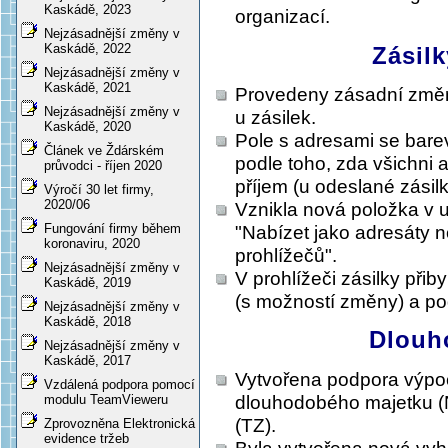
Kaskádě, 2023
organizací.
Nejzásadnější změny v
Kaskádě, 2022
Zásilk
Nejzásadnější změny v
Kaskádě, 2021
Provedeny zásadní změny 
Nejzásadnější změny v
u zásilek.
Kaskádě, 2020
Pole s adresami se barev
Článek ve Ždárském
podle toho, zda všichni a
průvodci - říjen 2020
příjem (u odeslané zásilk
Výročí 30 let firmy,
2020/06
Vznikla nová položka v 
Fungování firmy během
"Nabízet jako adresáty n
koronaviru, 2020
prohlížečů".
Nejzásadnější změny v
V prohlížeči zásilky přib
Kaskádě, 2019
(s možností změny) a po
Nejzásadnější změny v
Kaskádě, 2018
Dlouh
Nejzásadnější změny v
Kaskádě, 2017
Vytvořena podpora výp
Vzdálená podpora pomocí
dlouhodobého majetku 
modulu TeamVieweru
(TZ).
Zprovozněna Elektronická
evidence tržeb