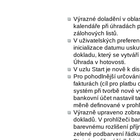
Výrazné doladění v oblas
kalendáře při úhradách 
zálohových listů.
V uživatelských preferen
inicializace datumu usk
dokladu, který se vytváří
Úhrada v hotovosti.
V uzlu Start je nově k di
Pro pohodlnější určován
fakturách (cíl pro platb
systém při tvorbě nové v
bankovní účet nastavil 
měně definované v prohlí
Výrazně upraveno zobra
dokladů. V prohlížeči ba
barevnému rozlišení příj
zelené podbarvení řádku