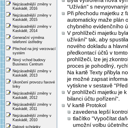
Byla vytvořena nová vyh
Nejzásadnější změny v
"Užíván" s nevyrovnaným
Kaskádě, 2016
Při přechodu majetku z f
Nejzásadnější změny v
automaticky maže plán 
Kaskádě, 2015
chybného evidenčního účt
Nejzásadnější změny v
Kaskádě, 2014
V prohlížeči majetku byl
Generační výměna
užívání" tak, aby spusti
telefonní ústředny
nového dokladu a hlavně
Přechod na jiný verzovací
předkontací účtů v tomt
systém
prohlížeči, lze jej zkontr
Nový vchod budovy
Business Centrum
proces je pohodlný, rych
Nejzásadnější změny v
Na kartě Texty přibyla no
Kaskádě, 2013
je možné zapsat informac
Ukončení provozu faxové
vytiskne v sestavě "Před
linky
V prohlížeči majetku je k
Nejzásadnější změny v
Kaskádě, 2012
bilanci účtu pořízení".
V kartě Protokol
Nejzásadnější změny v
Kaskádě, 2011
zavedena lepší kontro
Nejzásadnější změny v
tlačítko "Vypočítat daň
Kaskádě, 2010
umožní volbu účetního
Datové schránky