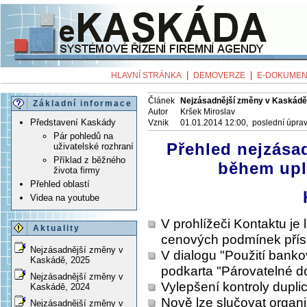
|
|
HLAVNÍ STRÁNKA
DEMOVERZE
E-DOKUMEN
Článek
Nejzásadnější změny v Kaskádě
Základní informace
Autor
Kršek Miroslav
Představení Kaskády
Vznik
01.01.2014 12:00, poslední úpra
Pár pohledů na
Přehled nejzása
uživatelské rozhraní
Příklad z běžného
během upl
života firmy
Přehled oblastí
Videa na youtube
V prohlížeči Kontaktu je 
Aktuality
cenových podmínek přís
Nejzásadnější změny v
V dialogu "Použití banko
Kaskádě, 2025
podkarta "Párovatelné d
Nejzásadnější změny v
Vylepšení kontroly dupli
Kaskádě, 2024
Nově lze slučovat organi
Nejzásadnější změny v