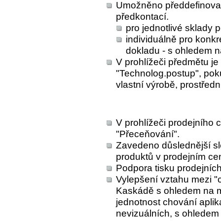
Umožněno předdefinovat 
předkontací.
pro jednotlivé sklady
individuálně pro konkr
dokladu - s ohledem n
V prohlížeči předmětu je 
"Technolog.postup", poku
vlastní výrobě, prostřed
V prohlížeči prodejního c
"Přeceňování".
Zavedeno důslednější sl
produktů v prodejním ce
Podpora tisku prodejních
Vylepšení vztahu mezi "
Kaskádě s ohledem na max
jednotnost chování aplik
nevizuálních, s ohledem 