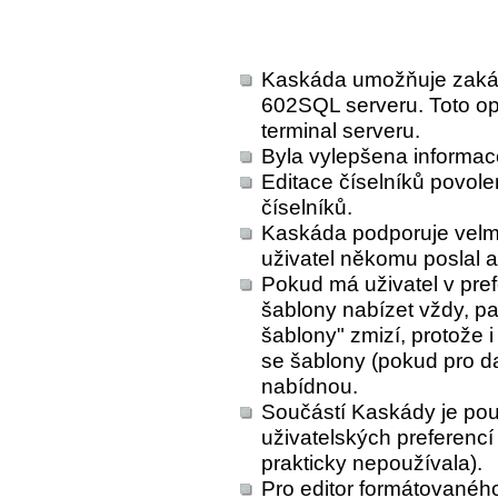
Kaskáda umožňuje zakáza
602SQL serveru. Toto opa
terminal serveru.
Byla vylepšena informac
Editace číselníků povole
číselníků.
Kaskáda podporuje velmi
uživatel někomu poslal 
Pokud má uživatel v pref
šablony nabízet vždy, p
šablony" zmizí, protože i
se šablony (pokud pro da
nabídnou.
Součástí Kaskády je pou
uživatelských preferencí
prakticky nepoužívala).
Pro editor formátovaného