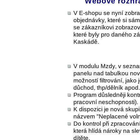
Webové rozhr
V E-shopu se nyní zobra
objednávky, které si sá
se zákazníkovi zobrazova
které byly pro daného zá
Kaskádě.
V modulu Mzdy, v sezna
panelu nad tabulkou nové
možností filtrování, jako
důchod, thp/dělník apod.
Program důsledněji kont
pracovní neschopnosti).
K dispozici je nová skup
názvem "Neplacené voln
Do kontrol při zpracován
která hlídá nároky na sle
dítěte.