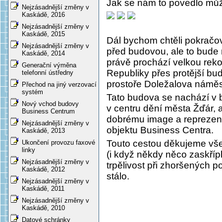
Jak se nám to povedlo může
Nejzásadnější změny v
Kaskádě, 2016
Nejzásadnější změny v
Kaskádě, 2015
Dál bychom chtěli pokračo
Nejzásadnější změny v
před budovou, ale to bude 
Kaskádě, 2014
právě prochází velkou rek
Generační výměna
Republiky přes protější bu
telefonní ústředny
prostoře Doležalova náměs
Přechod na jiný verzovací
systém
Tato budova se nachází v b
Nový vchod budovy
v centru dění města Žďár, a
Business Centrum
dobrému image a reprezenta
Nejzásadnější změny v
objektu Business Centra.
Kaskádě, 2013
Touto cestou děkujeme všem
Ukončení provozu faxové
linky
(i když někdy něco zaskří
Nejzásadnější změny v
trpělivost při zhoršených p
Kaskádě, 2012
stálo.
Nejzásadnější změny v
Kaskádě, 2011
Nejzásadnější změny v
Kaskádě, 2010
Datové schránky