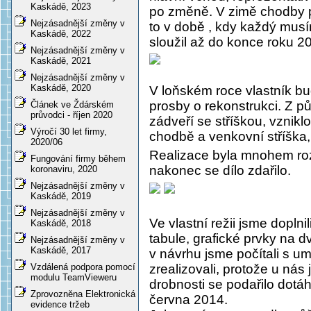
Kaskádě, 2023
po změně. V zimě chodby pr
Nejzásadnější změny v
to v době , kdy každý musí
Kaskádě, 2022
sloužil až do konce roku 2
Nejzásadnější změny v
Kaskádě, 2021
Nejzásadnější změny v
Kaskádě, 2020
V loňském roce vlastník b
prosby o rekonstrukci. Z 
Článek ve Ždárském
průvodci - říjen 2020
zádveří se stříškou, vznikl
Výročí 30 let firmy,
chodbě a venkovní stříška,
2020/06
Realizace byla mnohem rozv
Fungování firmy během
nakonec se dílo zdařilo.
koronaviru, 2020
Nejzásadnější změny v
Kaskádě, 2019
Nejzásadnější změny v
Ve vlastní režii jsme doplni
Kaskádě, 2018
tabule, grafické prvky na 
Nejzásadnější změny v
Kaskádě, 2017
v návrhu jsme počítali s u
zrealizovali, protože u nás 
Vzdálená podpora pomocí
modulu TeamVieweru
drobnosti se podařilo dot
Zprovozněna Elektronická
června 2014.
evidence tržeb