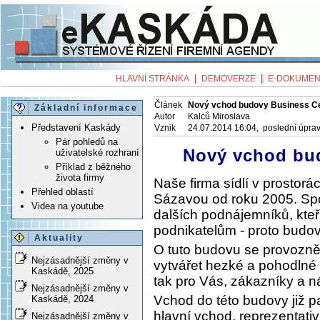
|
|
HLAVNÍ STRÁNKA
DEMOVERZE
E-DOKUMEN
Článek
Nový vchod budovy Business C
Základní informace
Autor
Kalců Miroslava
Představení Kaskády
Vznik
24.07.2014 16:04, poslední úpra
Pár pohledů na
Nový vchod bu
uživatelské rozhraní
Příklad z běžného
života firmy
Naše firma sídlí v prostor
Přehled oblastí
Sázavou od roku 2005. Spol
Videa na youtube
dalších podnájemníků, kteř
podnikatelům - proto budo
Aktuality
O tuto budovu se provozně
Nejzásadnější změny v
vytvářet hezké a pohodlné 
Kaskádě, 2025
tak pro Vás, zákazníky a n
Nejzásadnější změny v
Vchod do této budovy již 
Kaskádě, 2024
hlavní vchod, reprezentativ
Nejzásadnější změny v