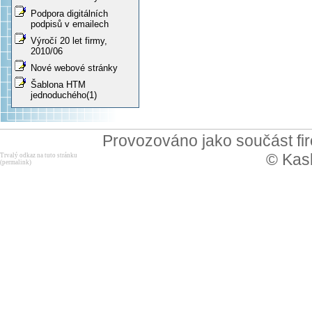
Podpora digitálních
podpisů v emailech
Výročí 20 let firmy,
2010/06
Nové webové stránky
Šablona HTM
jednoduchého(1)
Provozováno jako součást f
© Kask
Trvalý odkaz na tuto stránku
(permalink)