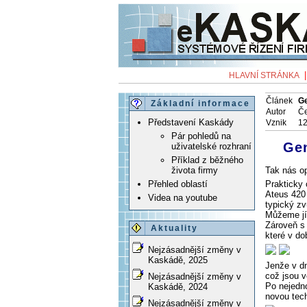
HLAVNÍ STRÁNKA
Článek
Ge
Základní informace
Autor
Če
Představení Kaskády
Vznik
12
Pár pohledů na
Gen
uživatelské rozhraní
Příklad z běžného
Tak nás op
života firmy
Prakticky 
Přehled oblastí
Ateus 420 
Videa na youtube
typický zv
Můžeme jí 
Zároveň s 
Aktuality
které v do
Nejzásadnější změny v
Kaskádě, 2025
Jenže v d
což jsou v
Nejzásadnější změny v
Po nejedno
Kaskádě, 2024
novou tec
Nejzásadnější změny v