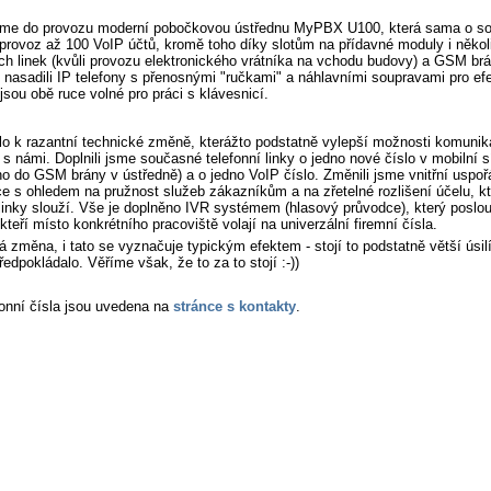
jsme do provozu moderní pobočkovou ústřednu MyPBX U100, která sama o s
rovoz až 100 VoIP účtů, kromě toho díky slotům na přídavné moduly i někol
h linek (kvůli provozu elektronického vrátníka na vchodu budovy) a GSM brá
 nasadili IP telefony s přenosnými "ručkami" a náhlavními soupravami pro efe
 jsou obě ruce volné pro práci s klávesnicí.
lo k razantní technické změně, kterážto podstatně vylepší možnosti komuni
s námi. Doplnili jsme současné telefonní linky o jedno nové číslo v mobilní sí
no do GSM brány v ústředně) a o jedno VoIP číslo. Změnili jsme vnitřní uspoř
e s ohledem na pružnost služeb zákazníkům a na zřetelné rozlišení účelu, k
 linky slouží. Vše je doplněno IVR systémem (hlasový průvodce), který poslo
 kteří místo konkrétního pracoviště volají na univerzální firemní čísla.
 změna, i tato se vyznačuje typickým efektem - stojí to podstatně větší úsil
edpokládalo. Věříme však, že to za to stojí :-))
onní čísla jsou uvedena na
stránce s kontakty
.