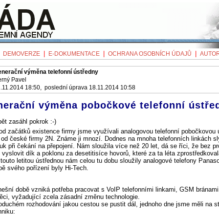
|
|
|
|
DEMOVERZE
E-DOKUMENTACE
OCHRANA OSOBNÍCH ÚDAJŮ
AUTOR
nerační výměna telefonní ústředny
rný Pavel
.11.2014 18:50, poslední úprava 18.11.2014 10:58
erační výměna pobočkové telefonní ústře
ět zasáhl pokrok :-)
od začátků existence firmy jsme využívali analogovou telefonní pobočkovou 
od české firmy 2N. Známe ji mnozí. Dodnes na mnoha telefonních linkách sl
uk při čekání na přepojení. Nám sloužila více než 20 let, dá se říci, že bez p
vyslovit dík a poklonu za desetitisíce hovorů, které za ta léta zprostředkoval
touto letitou ústřednou nám celou tu dobu sloužily analogové telefony Panaso
bě svého pořízení byly Hi-Tech.
nešní době vzniká potřeba pracovat s VoIP telefonními linkami, GSM bránami
ěci, vyžadující zcela zásadní změnu technologie.
duchém rozhodování jakou cestou se pustit dál, jednoho dne jsme měli na st
hniku: