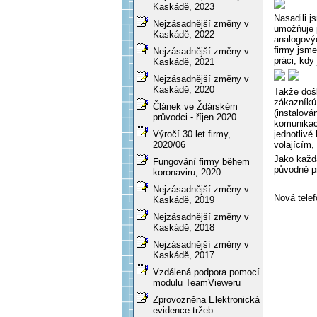
Kaskádě, 2023
Nasadili 
Nejzásadnější změny v
umožňuje p
Kaskádě, 2022
analogovýc
firmy jsme
Nejzásadnější změny v
práci, kdy
Kaskádě, 2021
Nejzásadnější změny v
Kaskádě, 2020
Takže doš
zákazníků 
Článek ve Ždárském
(instalová
průvodci - říjen 2020
komunikac
jednotlivé
Výročí 30 let firmy,
volajícím,
2020/06
Jako každá
Fungování firmy během
původně př
koronaviru, 2020
Nejzásadnější změny v
Nová telef
Kaskádě, 2019
Nejzásadnější změny v
Kaskádě, 2018
Nejzásadnější změny v
Kaskádě, 2017
Vzdálená podpora pomocí
modulu TeamVieweru
Zprovozněna Elektronická
evidence tržeb