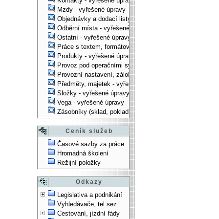
Kontakty - vyřešené úpravy
Mzdy - vyřešené úpravy
Objednávky a dodací listy - vyřešené úpravy
Odběrní místa - vyřešené úpravy
Ostatní - vyřešené úpravy
Práce s textem, formátování, ... - vyřešené úpravy
Produkty - vyřešené úpravy
Provoz pod operačními systémy, technologické věci - vy
Provozní nastavení, zálohování, instalace, ... - vyřešen
Předměty, majetek - vyřešené úpravy
Složky - vyřešené úpravy
Vega - vyřešené úpravy
Zásobníky (sklad, pokladna, bank. účet) - vyřešené úpra
Ceník služeb
Časové sazby za práce
Hromadná školení
Režijní položky
Odkazy
Legislativa a podnikání
Vyhledávače, tel.sez.
Cestování, jízdní řády