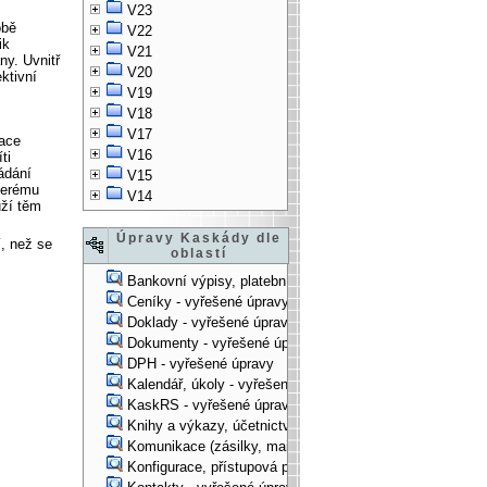
V23
obě
V22
ik
V21
ny. Uvnitř
V20
ktivní
V19
V18
V17
kace
V16
ti
ádání
V15
terému
V14
uží těm
Úpravy Kaskády dle
í, než se
oblastí
Bankovní výpisy, platební příkazy - vyřešené úpravy
Ceníky - vyřešené úpravy
Doklady - vyřešené úpravy
Dokumenty - vyřešené úpravy
DPH - vyřešené úpravy
Kalendář, úkoly - vyřešené úpravy
KaskRS - vyřešené úpravy
Knihy a výkazy, účetnictví - vyřešené úpravy
Komunikace (zásilky, mail-systém, ...) - vyřešené úpravy
Konfigurace, přístupová práva, ... - vyřešené úpravy