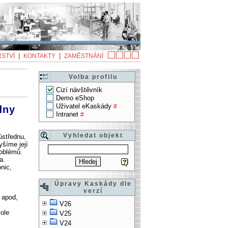
|
|
STVÍ
KONTAKTY
ZAMĚSTNÁNÍ
Volba profilu
Cizí návštěvník
Demo eShop
Uživatel eKaskády
#
dny
Intranet
#
Vyhledat objekt
ústřednu,
yšíme její
roblémů.
a.
nic,
Úpravy Kaskády dle
verzí
 apod,
V26
ole
V25
V24