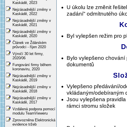
Kaskádě, 2023
U úkolu lze změnit řešite
Nejzásadnější změny v
zadání" odmítnutého úko
Kaskádě, 2022
Nejzásadnější změny v
K
Kaskádě, 2021
Nejzásadnější změny v
Byl vylepšen režim pro 
Kaskádě, 2020
Článek ve Ždárském
D
průvodci - říjen 2020
Výročí 30 let firmy,
Bylo vylepšeno chování
2020/06
dokumentů
Fungování firmy během
koronaviru, 2020
Slo
Nejzásadnější změny v
Kaskádě, 2019
Vylepšeno předávání/ode
Nejzásadnější změny v
Kaskádě, 2018
vkládaným/odebíraným d
Nejzásadnější změny v
Jsou vylepšena pravidla
Kaskádě, 2017
rámci stromu složek
Vzdálená podpora pomocí
modulu TeamVieweru
Zprovozněna Elektronická
evidence tržeb