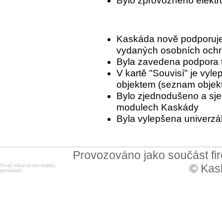
Bylo zprovozněno elekt
Kaskáda nově podporuje 
vydaných osobních och
Byla zavedena podpora 
V kartě "Souvisí" je vyle
objektem (seznam objekt
Bylo zjednodušeno a sj
modulech Kaskády
Byla vylepšena univerzál
Provozováno jako součást f
© Kask
Trvalý odkaz na tuto stránku
(permalink)