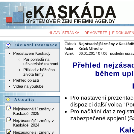
|
|
HLAVNÍ STRÁNKA
DEMOVERZE
E-DOKUMEN
Článek
Nejzásadnější změny v Kaskádě
Základní informace
Autor
Kršek Miroslav
Představení Kaskády
Vznik
06.01.2017 07:06, poslední úpra
Pár pohledů na
Přehled nejzása
uživatelské rozhraní
Příklad z běžného
během upl
života firmy
Přehled oblastí
Videa na youtube
Pro nastavení prezentac
Aktuality
dispozici další volba "Pou
Nejzásadnější změny v
Pro načítání dat z regis
Kaskádě, 2025
zabezpečené spojení (SS
Nejzásadnější změny v
Kaskádě, 2024
Kal
Nejzásadnější změny v