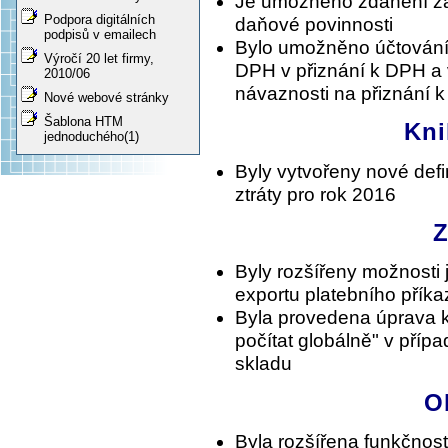
Je umožněno zdanění zál
Podpora digitálních
daňové povinnosti
podpisů v emailech
Bylo umožněno účtování 
Výročí 20 let firmy,
DPH v přiznání k DPH a v
2010/06
návaznosti na přiznání 
Nové webové stránky
Šablona HTM
Kni
jednoduchého(1)
Byly vytvořeny nové def
ztráty pro rok 2016
Z
Byly rozšířeny možnosti
exportu platebního příka
Byla provedena úprava k
počítat globálně" v příp
skladu
O
Byla rozšířena funkčnos