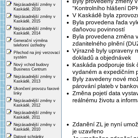
Byly provedeny změny v 
Nejzásadnější změny v
"Kontrolního hlášení DP
Kaskádě, 2016
V Kaskádě byla zprovozn
Nejzásadnější změny v
Kaskádě, 2015
Byla provedena řada vyl
Nejzásadnější změny v
daňovou povinností
Kaskádě, 2014
Byla provedena změna v
Generační výměna
zdanitelného plnění (DU
telefonní ústředny
Výrazně byly upraveny m
Přechod na jiný verzovací
dokladů a objednávek
systém
Kaskáda podporuje tisk 
Nový vchod budovy
Business Centrum
vydaném a expedičním p
Nejzásadnější změny v
Byly zavedeny nové možn
Kaskádě, 2013
párování plateb v banko
Ukončení provozu faxové
Změna pojetí data vysta
linky
reálnému životu a infor
Nejzásadnější změny v
Kaskádě, 2012
Nejzásadnější změny v
Kaskádě, 2011
Zdanění ZL je nyní umožn
Nejzásadnější změny v
Kaskádě, 2010
je uzavřeno
Datové schránky