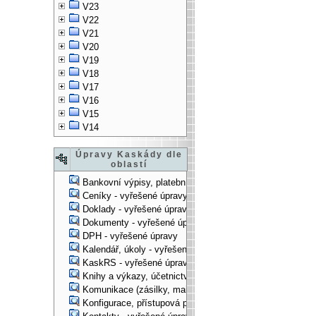
V23
V22
V21
V20
V19
V18
V17
V16
V15
V14
Úpravy Kaskády dle
oblastí
Bankovní výpisy, platební příkazy - vyřešené úpravy
Ceníky - vyřešené úpravy
Doklady - vyřešené úpravy
Dokumenty - vyřešené úpravy
DPH - vyřešené úpravy
Kalendář, úkoly - vyřešené úpravy
KaskRS - vyřešené úpravy
Knihy a výkazy, účetnictví - vyřešené úpravy
Komunikace (zásilky, mail-systém, ...) - vyřešené úpravy
Konfigurace, přístupová práva, ... - vyřešené úpravy