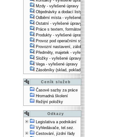
Kontakty - vyřešené úpravy
Mzdy - vyřešené úpravy
Objednávky a dodací listy - vyřešené úpravy
Odběrní místa - vyřešené úpravy
Ostatní - vyřešené úpravy
Práce s textem, formátování, ... - vyřešené úpravy
Produkty - vyřešené úpravy
Provoz pod operačními systémy, technologické věci - vy
Provozní nastavení, zálohování, instalace, ... - vyřešen
Předměty, majetek - vyřešené úpravy
Složky - vyřešené úpravy
Vega - vyřešené úpravy
Zásobníky (sklad, pokladna, bank. účet) - vyřešené úpra
Ceník služeb
Časové sazby za práce
Hromadná školení
Režijní položky
Odkazy
Legislativa a podnikání
Vyhledávače, tel.sez.
Cestování, jízdní řády