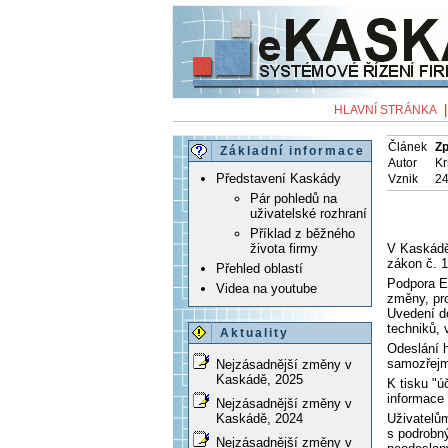
HLAVNÍ STRÁNKA
Článek
Zp
Základní informace
Autor
Kr
Představení Kaskády
Vznik
24
Pár pohledů na
uživatelské rozhraní
Příklad z běžného
V Kaskádě 
života firmy
zákon č. 1
Přehled oblastí
Podpora EE
Videa na youtube
změny, pro
Uvedení do
techniků, 
Aktuality
Odeslání 
samozřejmo
Nejzásadnější změny v
Kaskádě, 2025
K tisku "ú
informace 
Nejzásadnější změny v
Uživatelům
Kaskádě, 2024
s podrobný
Nejzásadnější změny v