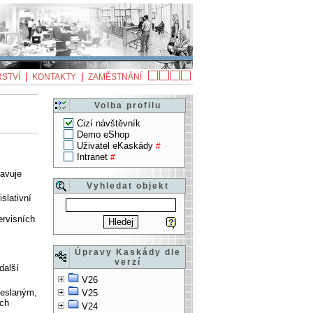
|
|
STVÍ
KONTAKTY
ZAMĚSTNÁNÍ
Volba profilu
Cizí návštěvník
Demo eShop
Uživatel eKaskády
#
Intranet
#
ravuje
Vyhledat objekt
slativní
ervisních
Úpravy Kaskády dle
verzí
další
V26
deslaným,
V25
ech
V24