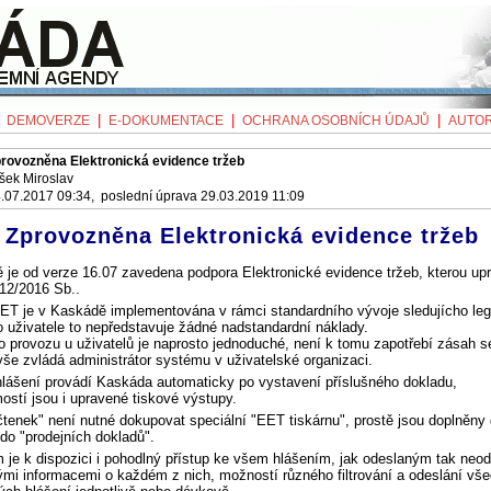
|
|
|
|
DEMOVERZE
E-DOKUMENTACE
OCHRANA OSOBNÍCH ÚDAJŮ
AUTOR
rovozněna Elektronická evidence tržeb
šek Miroslav
.07.2017 09:34, poslední úprava 29.03.2019 11:09
Zprovozněna Elektronická evidence tržeb
je od verze 16.07 zavedena podpora Elektronické evidence tržeb, kterou up
12/2016 Sb..
T je v Kaskádě implementována v rámci standardního vývoje sledujícho legi
 uživatele to nepředstavuje žádné nadstandardní náklady.
 provozu u uživatelů je naprosto jednoduché, není k tomu zapotřebí zásah s
vše zvládá administrátor systému v uživatelské organizaci.
hlášení provádí Kaskáda automaticky po vystavení příslušného dokladu,
stí jsou i upravené tiskové výstupy.
čtenek" není nutné dokupovat speciální "EET tiskárnu", prostě jsou doplněny 
do "prodejních dokladů".
 je k dispozici i pohodlný přístup ke všem hlášením, jak odeslaným tak neo
mi informacemi o každém z nich, možností různého filtrování a odeslání vš