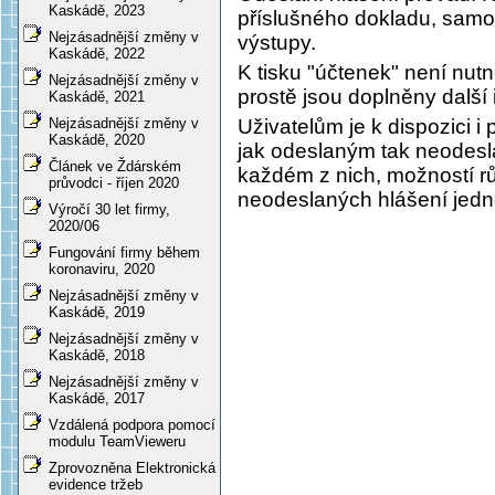
Kaskádě, 2023
příslušného dokladu, samoz
Nejzásadnější změny v
výstupy.
Kaskádě, 2022
K tisku "účtenek" není nut
Nejzásadnější změny v
prostě jsou doplněny další
Kaskádě, 2021
Uživatelům je k dispozici 
Nejzásadnější změny v
Kaskádě, 2020
jak odeslaným tak neodesl
Článek ve Ždárském
každém z nich, možností rů
průvodci - říjen 2020
neodeslaných hlášení jedn
Výročí 30 let firmy,
2020/06
Fungování firmy během
koronaviru, 2020
Nejzásadnější změny v
Kaskádě, 2019
Nejzásadnější změny v
Kaskádě, 2018
Nejzásadnější změny v
Kaskádě, 2017
Vzdálená podpora pomocí
modulu TeamVieweru
Zprovozněna Elektronická
evidence tržeb