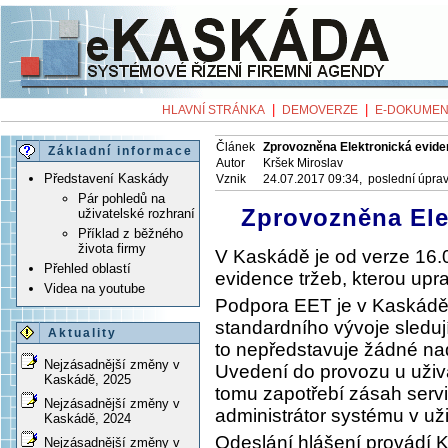
|
|
HLAVNÍ STRÁNKA
DEMOVERZE
E-DOKUMEN
Článek
Zprovozněna Elektronická evide
Základní informace
Autor
Kršek Miroslav
Představení Kaskády
Vznik
24.07.2017 09:34, poslední úpra
Pár pohledů na
Zprovozněna Ele
uživatelské rozhraní
Příklad z běžného
života firmy
V Kaskádě je od verze 16.
Přehled oblastí
evidence tržeb, kterou upr
Videa na youtube
Podpora EET je v Kaskádě
standardního vývoje sledují
Aktuality
to nepředstavuje žádné na
Nejzásadnější změny v
Uvedení do provozu u uživa
Kaskádě, 2025
tomu zapotřebí zásah servi
Nejzásadnější změny v
administrátor systému v uži
Kaskádě, 2024
Odeslání hlášení provádí 
Nejzásadnější změny v