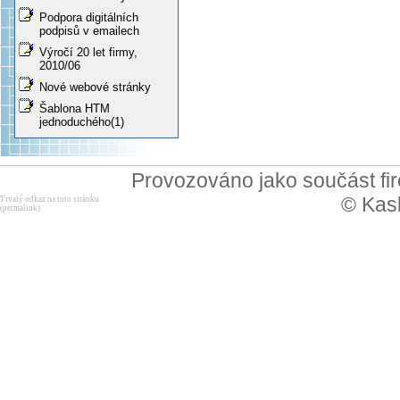
Podpora digitálních
podpisů v emailech
Výročí 20 let firmy,
2010/06
Nové webové stránky
Šablona HTM
jednoduchého(1)
Provozováno jako součást f
© Kask
Trvalý odkaz na tuto stránku
(permalink)