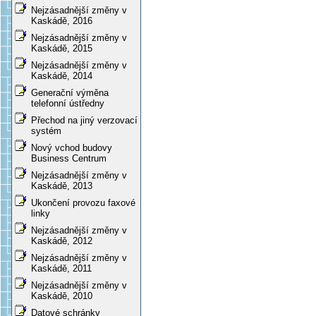
Nejzásadnější změny v
Kaskádě, 2016
Nejzásadnější změny v
Kaskádě, 2015
Nejzásadnější změny v
Kaskádě, 2014
Generační výměna
telefonní ústředny
Přechod na jiný verzovací
systém
Nový vchod budovy
Business Centrum
Nejzásadnější změny v
Kaskádě, 2013
Ukončení provozu faxové
linky
Nejzásadnější změny v
Kaskádě, 2012
Nejzásadnější změny v
Kaskádě, 2011
Nejzásadnější změny v
Kaskádě, 2010
Datové schránky