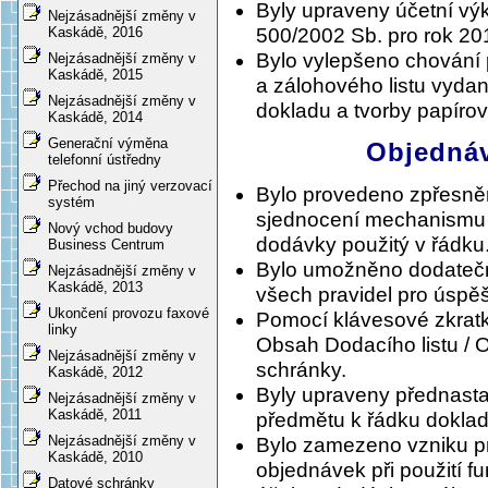
Byly upraveny účetní vý
Nejzásadnější změny v
500/2002 Sb. pro rok 20
Kaskádě, 2016
Bylo vylepšeno chování 
Nejzásadnější změny v
Kaskádě, 2015
a zálohového listu vydan
Nejzásadnější změny v
dokladu a tvorby papírov
Kaskádě, 2014
Generační výměna
Objednáv
telefonní ústředny
Přechod na jiný verzovací
Bylo provedeno zpřesně
systém
sjednocení mechanismu 
Nový vchod budovy
dodávky použitý v řádku
Business Centrum
Bylo umožněno dodatečn
Nejzásadnější změny v
Kaskádě, 2013
všech pravidel pro úspě
Ukončení provozu faxové
Pomocí klávesové zkrat
linky
Obsah Dodacího listu / 
Nejzásadnější změny v
schránky.
Kaskádě, 2012
Byly upraveny přednastav
Nejzásadnější změny v
Kaskádě, 2011
předmětu k řádku dokla
Nejzásadnější změny v
Bylo zamezeno vzniku p
Kaskádě, 2010
objednávek při použití f
Datové schránky