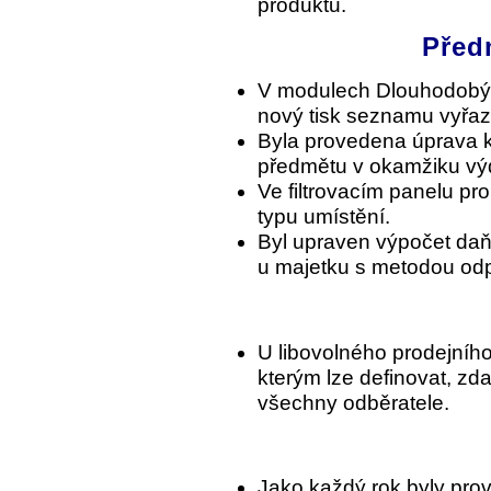
produktů.
Před
V modulech Dlouhodobý 
nový tisk seznamu vyřa
Byla provedena úprava k
předmětu v okamžiku výd
Ve filtrovacím panelu pro
typu umístění.
Byl upraven výpočet daň
u majetku s metodou od
U libovolného prodejníh
kterým lze definovat, zda
všechny odběratele.
Jako každý rok byly prov