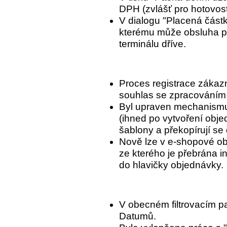
DPH (zvlášť pro hotovost
V dialogu "Placená částk
kterému může obsluha pr
terminálu dříve.
Proces registrace zákaz
souhlas se zpracováním
Byl upraven mechanismu
(ihned po vytvoření obje
šablony a překopírují se
Nově lze v e-shopové ob
ze kterého je přebrána 
do hlavičky objednávky.
V obecném filtrovacím pa
Datumů.