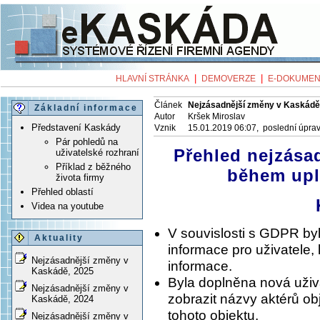
|
|
HLAVNÍ STRÁNKA
DEMOVERZE
E-DOKUMEN
Článek
Nejzásadnější změny v Kaskádě
Základní informace
Autor
Kršek Miroslav
Představení Kaskády
Vznik
15.01.2019 06:07, poslední úpra
Pár pohledů na
Přehled nejzása
uživatelské rozhraní
Příklad z běžného
během upl
života firmy
Přehled oblastí
Videa na youtube
V souvislosti s GDPR byl
Aktuality
informace pro uživatele, 
Nejzásadnější změny v
informace.
Kaskádě, 2025
Byla doplněna nová uživ
Nejzásadnější změny v
zobrazit názvy aktérů ob
Kaskádě, 2024
tohoto objektu.
Nejzásadnější změny v