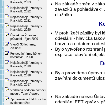
Kaskádě, 2023
Na základě změn v zákon
Nejzásadnější změny v
závazků a pohledávek" u
Kaskádě, 2022
dlužníka.
Nejzásadnější změny v
Kaskádě, 2021
K
Nejzásadnější změny v
Kaskádě, 2020
V prohlížeči zásilky byl 
Článek ve Ždárském
odeslání - hlavička takov
průvodci - říjen 2020
barvou a u datumu odesl
Výročí 30 let firmy,
2020/06
Bylo vytvořeno rozhraní 
Fungování firmy během
expirace, otevření objektu,
koronaviru, 2020
D
Nejzásadnější změny v
Kaskádě, 2019
Nejzásadnější změny v
Byla provedena úprava zaj
Kaskádě, 2018
zavírání dokumentů ulo
Nejzásadnější změny v
Kaskádě, 2017
Vzdálená podpora pomocí
modulu TeamVieweru
Na základě nálezu Ústav
Zprovozněna Elektronická
odesílání EET zpráv v př
evidence tržeb