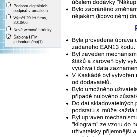
účelem dodávky "Nákup
Podpora digitálních
Bylo zabráněno změnám př
podpisů v emailech
nějakém (libovolném) dru
Výročí 20 let firmy,
2010/06
Nové webové stránky
Šablona HTM
Byla provedena úprava u
jednoduchého(1)
zadaného EAN13 kódu.
Byl zaveden mechanismu
štítků a zároveň byly vy
využívají data zaznamen
V Kaskádě byl vytvořen 
od dodavatelů.
Bylo umožněno uživatels
případě nulového zůstat
Do dat skladovatelných p
podstatu si může každá f
Byl upraven mechanismus
"kilogram" ze vzoru do n
uživatelsky příjemnější a