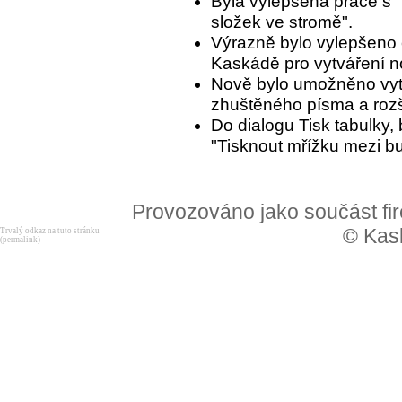
Byla vylepšena práce s 
složek ve stromě".
Výrazně bylo vylepšeno 
Kaskádě pro vytváření n
Nově bylo umožněno vyt
zhuštěného písma a rozší
Do dialogu Tisk tabulky,
"Tisknout mřížku mezi b
Provozováno jako součást f
© Kask
Trvalý odkaz na tuto stránku
(permalink)