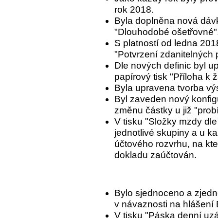
rok 2018.
Byla doplněna nová dáv
"Dlouhodobé ošetřovné"
S platností od ledna 2018
"Potvrzení zdanitelných 
Dle nových definic byl u
papírový tisk "Příloha k 
Byla upravena tvorba vý
Byl zaveden nový konfig
změnu částky u již "prob
V tisku "Složky mzdy dl
jednotlivé skupiny a u k
účtového rozvrhu, na kt
dokladu zaúčtován.
Bylo sjednoceno a zjedn
v návaznosti na hlášení 
V tisku "Páska denní uzá