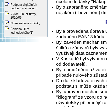
účelem dodávky "Nákup
Podpora digitálních
Bylo zabráněno změnám př
podpisů v emailech
nějakém (libovolném) dru
Výročí 20 let firmy,
2010/06
Nové webové stránky
Šablona HTM
Byla provedena úprava u
jednoduchého(1)
zadaného EAN13 kódu.
Byl zaveden mechanismu
štítků a zároveň byly vy
využívají data zaznamen
V Kaskádě byl vytvořen 
od dodavatelů.
Bylo umožněno uživatels
případě nulového zůstat
Do dat skladovatelných p
podstatu si může každá f
Byl upraven mechanismus
"kilogram" ze vzoru do n
uživatelsky příjemnější a