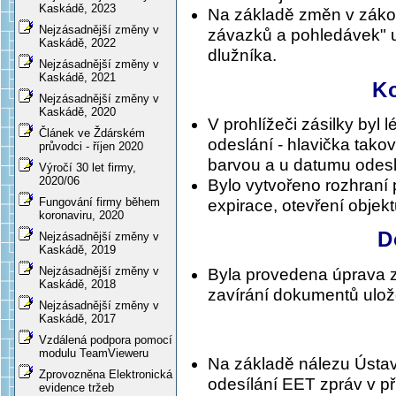
Kaskádě, 2023
Na základě změn v zákon
Nejzásadnější změny v
závazků a pohledávek" u
Kaskádě, 2022
dlužníka.
Nejzásadnější změny v
Kaskádě, 2021
K
Nejzásadnější změny v
Kaskádě, 2020
V prohlížeči zásilky byl 
Článek ve Ždárském
odeslání - hlavička takov
průvodci - říjen 2020
barvou a u datumu odesl
Výročí 30 let firmy,
2020/06
Bylo vytvořeno rozhraní 
Fungování firmy během
expirace, otevření objektu,
koronaviru, 2020
D
Nejzásadnější změny v
Kaskádě, 2019
Nejzásadnější změny v
Byla provedena úprava zaj
Kaskádě, 2018
zavírání dokumentů ulo
Nejzásadnější změny v
Kaskádě, 2017
Vzdálená podpora pomocí
modulu TeamVieweru
Na základě nálezu Ústav
Zprovozněna Elektronická
odesílání EET zpráv v př
evidence tržeb