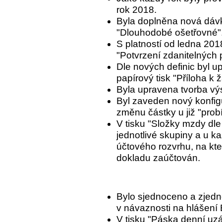
rok 2018.
Byla doplněna nová dáv
"Dlouhodobé ošetřovné"
S platností od ledna 2018
"Potvrzení zdanitelných 
Dle nových definic byl u
papírový tisk "Příloha k 
Byla upravena tvorba vý
Byl zaveden nový konfig
změnu částky u již "prob
V tisku "Složky mzdy dl
jednotlivé skupiny a u k
účtového rozvrhu, na kt
dokladu zaúčtován.
Bylo sjednoceno a zjedn
v návaznosti na hlášení 
V tisku "Páska denní uzá