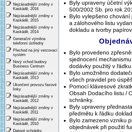
Byly upraveny účetní vý
Nejzásadnější změny v
500/2002 Sb. pro rok 20
Kaskádě, 2016
Bylo vylepšeno chování 
Nejzásadnější změny v
Kaskádě, 2015
a zálohového listu vydan
Nejzásadnější změny v
dokladu a tvorby papírov
Kaskádě, 2014
Generační výměna
Objednáv
telefonní ústředny
Přechod na jiný verzovací
Bylo provedeno zpřesně
systém
sjednocení mechanismu 
Nový vchod budovy
dodávky použitý v řádku
Business Centrum
Bylo umožněno dodatečn
Nejzásadnější změny v
Kaskádě, 2013
všech pravidel pro úspě
Ukončení provozu faxové
Pomocí klávesové zkrat
linky
Obsah Dodacího listu / 
Nejzásadnější změny v
schránky.
Kaskádě, 2012
Byly upraveny přednastav
Nejzásadnější změny v
Kaskádě, 2011
předmětu k řádku dokla
Nejzásadnější změny v
Bylo zamezeno vzniku p
Kaskádě, 2010
objednávek při použití f
Datové schránky