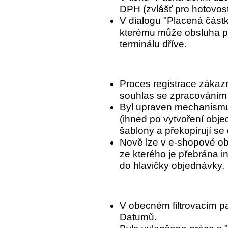
DPH (zvlášť pro hotovost
V dialogu "Placená částk
kterému může obsluha pr
terminálu dříve.
Proces registrace zákaz
souhlas se zpracováním
Byl upraven mechanismu
(ihned po vytvoření obje
šablony a překopírují se
Nově lze v e-shopové ob
ze kterého je přebrána 
do hlavičky objednávky.
V obecném filtrovacím pa
Datumů.