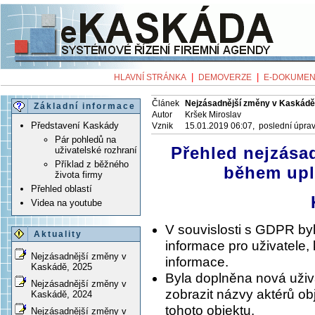
|
|
HLAVNÍ STRÁNKA
DEMOVERZE
E-DOKUMEN
Článek
Nejzásadnější změny v Kaskádě
Základní informace
Autor
Kršek Miroslav
Představení Kaskády
Vznik
15.01.2019 06:07, poslední úpra
Pár pohledů na
Přehled nejzása
uživatelské rozhraní
Příklad z běžného
během upl
života firmy
Přehled oblastí
Videa na youtube
V souvislosti s GDPR byl
Aktuality
informace pro uživatele, 
Nejzásadnější změny v
informace.
Kaskádě, 2025
Byla doplněna nová uživ
Nejzásadnější změny v
zobrazit názvy aktérů ob
Kaskádě, 2024
tohoto objektu.
Nejzásadnější změny v