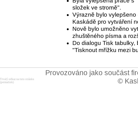
Byla vylepšena práce s 
složek ve stromě".
Výrazně bylo vylepšeno 
Kaskádě pro vytváření n
Nově bylo umožněno vyt
zhuštěného písma a rozší
Do dialogu Tisk tabulky,
"Tisknout mřížku mezi b
Provozováno jako součást f
© Kask
Trvalý odkaz na tuto stránku
(permalink)