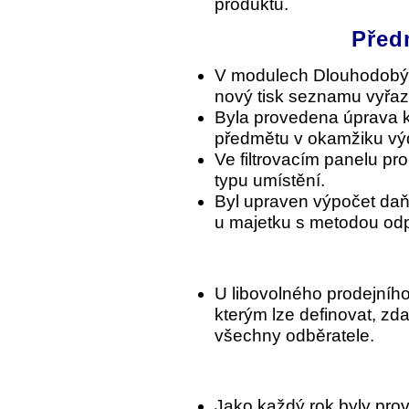
produktů.
Před
V modulech Dlouhodobý 
nový tisk seznamu vyřa
Byla provedena úprava k
předmětu v okamžiku výd
Ve filtrovacím panelu pro
typu umístění.
Byl upraven výpočet daň
u majetku s metodou od
U libovolného prodejníh
kterým lze definovat, zda
všechny odběratele.
Jako každý rok byly prov