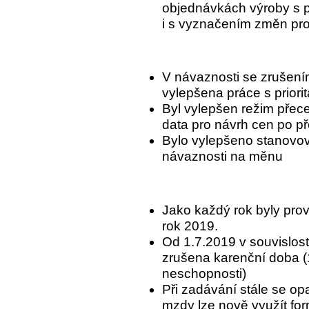
objednávkách výroby s 
i s vyznačením změn pro
V návaznosti se zrušením
vylepšena práce s priori
Byl vylepšen režim přec
data pro návrh cen po př
Bylo vylepšeno stanovov
návaznosti na měnu
Jako každý rok byly prov
rok 2019.
Od 1.7.2019 v souvislost
zrušena karenční doba (
neschopnosti)
Při zadávání stále se op
mzdy lze nově využít for