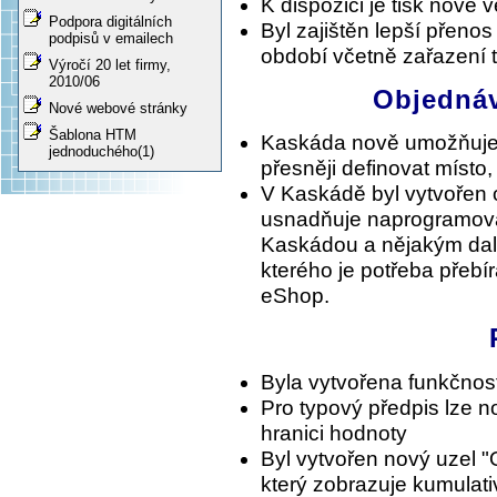
K dispozici je tisk nové
Podpora digitálních
Byl zajištěn lepší přen
podpisů v emailech
období včetně zařazení 
Výročí 20 let firmy,
2010/06
Objednáv
Nové webové stránky
Šablona HTM
Kaskáda nově umožňuje 
jednoduchého(1)
přesněji definovat míst
V Kaskádě byl vytvořen
usnadňuje naprogramov
Kaskádou a nějakým dal
kterého je potřeba přebír
eShop.
Byla vytvořena funkčnos
Pro typový předpis lze n
hranici hodnoty
Byl vytvořen nový uzel "
který zobrazuje kumulati