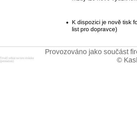
K dispozici je nově tisk
list pro dopravce)
Provozováno jako součást f
© Kask
Trvalý odkaz na tuto stránku
(permalink)