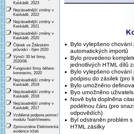
Kaskádě, 2023
Nejzásadnější změny v
Kaskádě, 2022
Nejzásadnější změny v
Kaskádě, 2021
K
Nejzásadnější změny v
Kaskádě, 2020
Bylo vylepšeno chování 
Článek ve Ždárském
průvodci - říjen 2020
automatických importů
Výročí 30 let firmy,
Bylo provedeno komplet
2020/06
jednotlivých HTML dílů 
Fungování firmy během
Bylo vylepšeno chování 
koronaviru, 2020
podpisu do zásilek (pro l
Nejzásadnější změny v
Bylo umožněno definov
Kaskádě, 2019
Byo umožněno uživatelsk
Nejzásadnější změny v
Kaskádě, 2018
Nově byla doplněna citac
Nejzásadnější změny v
podélnou čáru (pro snazš
Kaskádě, 2017
odpovědích)
Vzdálená podpora pomocí
Byl odstraněn problém s
modulu TeamVieweru
HTML zásilky
Zprovozněna Elektronická
evidence tržeb