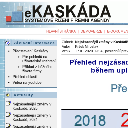
|
|
HLAVNÍ STRÁNKA
DEMOVERZE
E-DOKUMEN
Článek
Nejzásadnější změny v Kaskádě
Základní informace
Autor
Kršek Miroslav
Představení Kaskády
Vznik
17.01.2020 09:34, poslední úpra
Pár pohledů na
Přehled nejzása
uživatelské rozhraní
Příklad z běžného
během upl
života firmy
Přehled oblastí
Videa na youtube
Aktuality
Nejzásadnější změny v
Kaskádě, 2025
Nejzásadnější změny v
Kaskádě, 2024
Nejzásadnější změny v