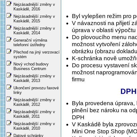
Nejzásadnější změny v
Kaskádě, 2016
Byl vylepšen režim pro 
Nejzásadnější změny v
Kaskádě, 2015
V návaznosti na přijetí 
Nejzásadnější změny v
úprava v oblasti výpočt
Kaskádě, 2014
Do plovoucího menu nad 
Generační výměna
možnost vytvoření zálohov
telefonní ústředny
obrázku (obrazu dokladu
Přechod na jiný verzovací
systém
K-schránka nově umožňu
Nový vchod budovy
Do procesu vystavení sk
Business Centrum
možnost naprogramování 
Nejzásadnější změny v
firmu
Kaskádě, 2013
Ukončení provozu faxové
DPH 
linky
Nejzásadnější změny v
Byla provedena úprava,
Kaskádě, 2012
plnění bez nároku na odp
Nejzásadnější změny v
Kaskádě, 2011
DPH
V Kaskádě byla zprovoz
Nejzásadnější změny v
Kaskádě, 2010
Mini One Stop Shop (M
Datové schránky