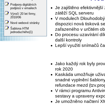
Podpora digitálních
Je zajištěno efektivnějš
podpisů v emailech
zátěží SQL serveru
Výročí 20 let firmy,
2010/06
V modulech Dlouhodobý 
Nové webové stránky
dispozici nová tisková s
Šablona HTM
zařazeného v určitém ob
jednoduchého(1)
Do procesu uzavírání dí
další kontroly
Lepší využití snímačů č
Jako každý rok byly prov
rok 2020
Kaskáda umožňuje uživat
snadné vyplnění šablony
refundace mezd (tzv.prog
V rámci programu Antivir
sestavy a upraveny export
Je umožněno načtení X