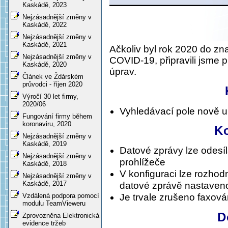
Kaskádě, 2023
Nejzásadnější změny v
Kaskádě, 2022
Nejzásadnější změny v
Kaskádě, 2021
Ačkoliv byl rok 2020 do zn
Nejzásadnější změny v
COVID-19, připravili jsme 
Kaskádě, 2020
úprav.
Článek ve Ždárském
průvodci - říjen 2020
Výročí 30 let firmy,
2020/06
Vyhledávací pole nově 
Fungování firmy během
koronaviru, 2020
K
Nejzásadnější změny v
Kaskádě, 2019
Datové zprávy lze odesíl
Nejzásadnější změny v
prohlížeče
Kaskádě, 2018
V konfiguraci lze rozhod
Nejzásadnější změny v
Kaskádě, 2017
datové zprávě nastaveno
Vzdálená podpora pomocí
Je trvale zrušeno faxov
modulu TeamVieweru
D
Zprovozněna Elektronická
evidence tržeb