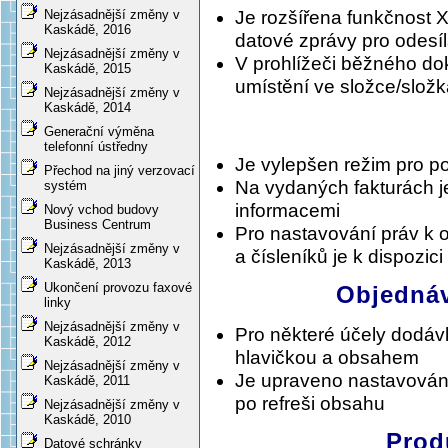
Nejzásadnější změny v
Je rozšířena funkčnost 
Kaskádě, 2016
datové zprávy pro odesí
Nejzásadnější změny v
V prohlížeči běžného do
Kaskádě, 2015
umístění ve složce/slož
Nejzásadnější změny v
Kaskádě, 2014
Generační výměna
telefonní ústředny
Je vylepšen režim pro p
Přechod na jiný verzovací
Na vydaných fakturách j
systém
informacemi
Nový vchod budovy
Business Centrum
Pro nastavování práv k o
Nejzásadnější změny v
a čísleníků je k dispozic
Kaskádě, 2013
Ukončení provozu faxové
Objednáv
linky
Nejzásadnější změny v
Pro některé účely dodáv
Kaskádě, 2012
hlavičkou a obsahem
Nejzásadnější změny v
Je upraveno nastavování
Kaskádě, 2011
po refreši obsahu
Nejzásadnější změny v
Kaskádě, 2010
Prod
Datové schránky