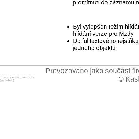
promítnutí do záznamu n
Byl vylepšen režim hlídá
hlídání verze pro Mzdy
Do fulltextového rejstřík
jednoho objektu
Provozováno jako součást f
© Kask
Trvalý odkaz na tuto stránku
(permalink)