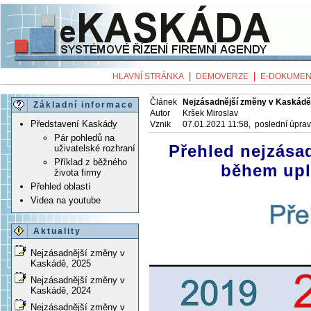
|
|
HLAVNÍ STRÁNKA
DEMOVERZE
E-DOKUMEN
Článek
Nejzásadnější změny v Kaskádě
Základní informace
Autor
Kršek Miroslav
Představení Kaskády
Vznik
07.01.2021 11:58, poslední úpra
Pár pohledů na
Přehled nejzása
uživatelské rozhraní
Příklad z běžného
během upl
života firmy
Přehled oblastí
Videa na youtube
Aktuality
Nejzásadnější změny v
Kaskádě, 2025
Nejzásadnější změny v
Kaskádě, 2024
Nejzásadnější změny v