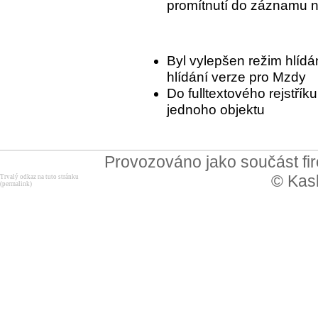
promítnutí do záznamu n
Byl vylepšen režim hlídá
hlídání verze pro Mzdy
Do fulltextového rejstřík
jednoho objektu
Provozováno jako součást f
© Kask
Trvalý odkaz na tuto stránku
(permalink)