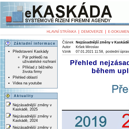
|
|
HLAVNÍ STRÁNKA
DEMOVERZE
E-DOKUMEN
Článek
Nejzásadnější změny v Kaskádě
Základní informace
Autor
Kršek Miroslav
Představení Kaskády
Vznik
07.01.2021 11:58, poslední úpra
Pár pohledů na
Přehled nejzása
uživatelské rozhraní
Příklad z běžného
během upl
života firmy
Přehled oblastí
Videa na youtube
Aktuality
Nejzásadnější změny v
Kaskádě, 2025
Nejzásadnější změny v
Kaskádě, 2024
Nejzásadnější změny v