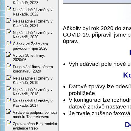
Kaskádě, 2023
Nejzásadnější změny v
Kaskádě, 2022
Nejzásadnější změny v
Kaskádě, 2021
Ačkoliv byl rok 2020 do zn
Nejzásadnější změny v
COVID-19, připravili jsme 
Kaskádě, 2020
úprav.
Článek ve Ždárském
průvodci - říjen 2020
Výročí 30 let firmy,
2020/06
Vyhledávací pole nově 
Fungování firmy během
koronaviru, 2020
K
Nejzásadnější změny v
Kaskádě, 2019
Datové zprávy lze odesíl
Nejzásadnější změny v
prohlížeče
Kaskádě, 2018
V konfiguraci lze rozhod
Nejzásadnější změny v
Kaskádě, 2017
datové zprávě nastaveno
Vzdálená podpora pomocí
Je trvale zrušeno faxov
modulu TeamVieweru
D
Zprovozněna Elektronická
evidence tržeb