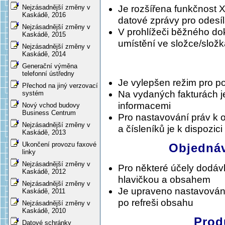
Nejzásadnější změny v
Je rozšířena funkčnost 
Kaskádě, 2016
datové zprávy pro odesí
Nejzásadnější změny v
V prohlížeči běžného do
Kaskádě, 2015
umístění ve složce/slož
Nejzásadnější změny v
Kaskádě, 2014
Generační výměna
telefonní ústředny
Je vylepšen režim pro p
Přechod na jiný verzovací
Na vydaných fakturách j
systém
informacemi
Nový vchod budovy
Business Centrum
Pro nastavování práv k o
Nejzásadnější změny v
a čísleníků je k dispozic
Kaskádě, 2013
Ukončení provozu faxové
Objednáv
linky
Nejzásadnější změny v
Pro některé účely dodáv
Kaskádě, 2012
hlavičkou a obsahem
Nejzásadnější změny v
Je upraveno nastavování
Kaskádě, 2011
po refreši obsahu
Nejzásadnější změny v
Kaskádě, 2010
Prod
Datové schránky