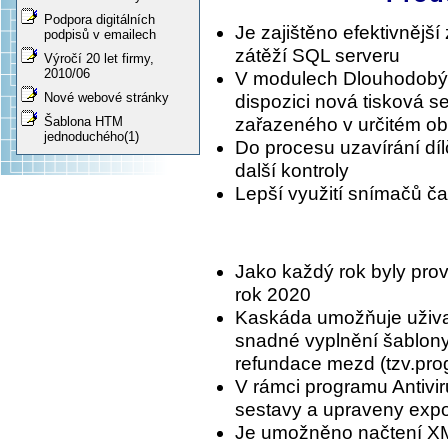
Podpora digitálních
Je zajištěno efektivnějš
podpisů v emailech
zátěží SQL serveru
Výročí 20 let firmy,
2010/06
V modulech Dlouhodobý 
Nové webové stránky
dispozici nová tisková s
Šablona HTM
zařazeného v určitém ob
jednoduchého(1)
Do procesu uzavírání dí
další kontroly
Lepší využití snímačů č
Jako každý rok byly prov
rok 2020
Kaskáda umožňuje uživat
snadné vyplnění šablony
refundace mezd (tzv.prog
V rámci programu Antivir
sestavy a upraveny export
Je umožněno načtení X