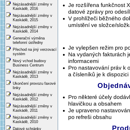
Nejzásadnější změny v
Je rozšířena funkčnost 
Kaskádě, 2016
datové zprávy pro odesí
Nejzásadnější změny v
V prohlížeči běžného do
Kaskádě, 2015
umístění ve složce/slož
Nejzásadnější změny v
Kaskádě, 2014
Generační výměna
telefonní ústředny
Je vylepšen režim pro p
Přechod na jiný verzovací
Na vydaných fakturách j
systém
informacemi
Nový vchod budovy
Business Centrum
Pro nastavování práv k o
Nejzásadnější změny v
a čísleníků je k dispozic
Kaskádě, 2013
Ukončení provozu faxové
Objednáv
linky
Nejzásadnější změny v
Pro některé účely dodáv
Kaskádě, 2012
hlavičkou a obsahem
Nejzásadnější změny v
Je upraveno nastavování
Kaskádě, 2011
po refreši obsahu
Nejzásadnější změny v
Kaskádě, 2010
Prod
Datové schránky