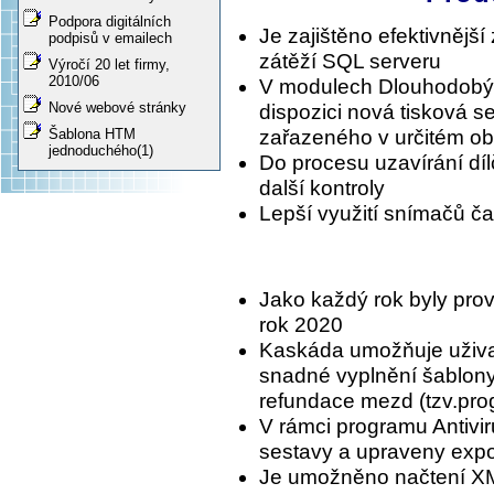
Podpora digitálních
Je zajištěno efektivnějš
podpisů v emailech
zátěží SQL serveru
Výročí 20 let firmy,
2010/06
V modulech Dlouhodobý 
Nové webové stránky
dispozici nová tisková s
Šablona HTM
zařazeného v určitém ob
jednoduchého(1)
Do procesu uzavírání dí
další kontroly
Lepší využití snímačů č
Jako každý rok byly prov
rok 2020
Kaskáda umožňuje uživat
snadné vyplnění šablony
refundace mezd (tzv.prog
V rámci programu Antivir
sestavy a upraveny export
Je umožněno načtení X