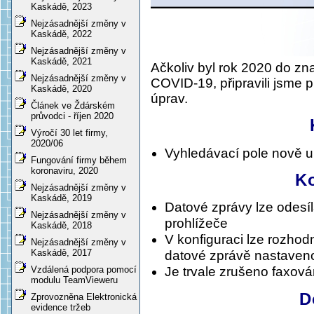
Kaskádě, 2023
Nejzásadnější změny v
Kaskádě, 2022
Nejzásadnější změny v
Kaskádě, 2021
Ačkoliv byl rok 2020 do zn
Nejzásadnější změny v
COVID-19, připravili jsme 
Kaskádě, 2020
úprav.
Článek ve Ždárském
průvodci - říjen 2020
Výročí 30 let firmy,
2020/06
Vyhledávací pole nově 
Fungování firmy během
koronaviru, 2020
K
Nejzásadnější změny v
Kaskádě, 2019
Datové zprávy lze odesíl
Nejzásadnější změny v
prohlížeče
Kaskádě, 2018
V konfiguraci lze rozhod
Nejzásadnější změny v
Kaskádě, 2017
datové zprávě nastaveno
Vzdálená podpora pomocí
Je trvale zrušeno faxov
modulu TeamVieweru
D
Zprovozněna Elektronická
evidence tržeb