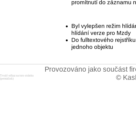
promítnutí do záznamu n
Byl vylepšen režim hlídá
hlídání verze pro Mzdy
Do fulltextového rejstřík
jednoho objektu
Provozováno jako součást f
© Kask
Trvalý odkaz na tuto stránku
(permalink)