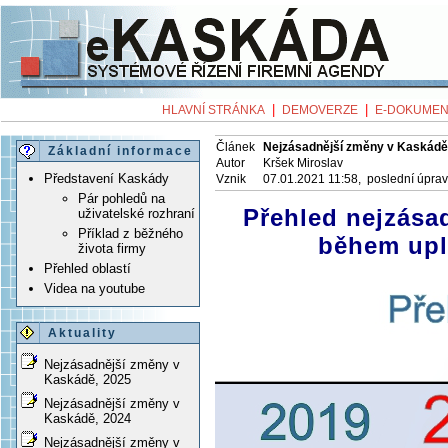
|
|
HLAVNÍ STRÁNKA
DEMOVERZE
E-DOKUMEN
Článek
Nejzásadnější změny v Kaskádě
Základní informace
Autor
Kršek Miroslav
Představení Kaskády
Vznik
07.01.2021 11:58, poslední úpra
Pár pohledů na
Přehled nejzása
uživatelské rozhraní
Příklad z běžného
během upl
života firmy
Přehled oblastí
Videa na youtube
Aktuality
Nejzásadnější změny v
Kaskádě, 2025
Nejzásadnější změny v
Kaskádě, 2024
Nejzásadnější změny v