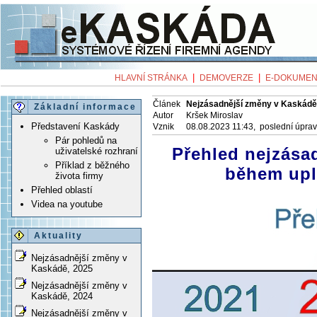
|
|
HLAVNÍ STRÁNKA
DEMOVERZE
E-DOKUMEN
Článek
Nejzásadnější změny v Kaskádě
Základní informace
Autor
Kršek Miroslav
Představení Kaskády
Vznik
08.08.2023 11:43, poslední úpra
Pár pohledů na
Přehled nejzása
uživatelské rozhraní
Příklad z běžného
během upl
života firmy
Přehled oblastí
Videa na youtube
Aktuality
Nejzásadnější změny v
Kaskádě, 2025
Nejzásadnější změny v
Kaskádě, 2024
Nejzásadnější změny v