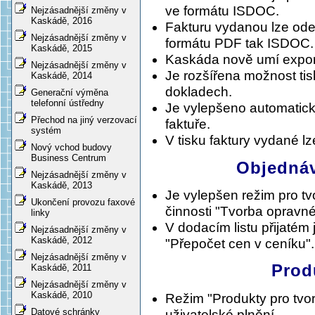
ve formátu ISDOC.
Nejzásadnější změny v
Kaskádě, 2016
Fakturu vydanou lze odes
Nejzásadnější změny v
formátu PDF tak ISDOC.
Kaskádě, 2015
Kaskáda nově umí export
Nejzásadnější změny v
Je rozšířena možnost ti
Kaskádě, 2014
dokladech.
Generační výměna
telefonní ústředny
Je vylepšeno automatick
Přechod na jiný verzovací
faktuře.
systém
V tisku faktury vydané l
Nový vchod budovy
Business Centrum
Objednáv
Nejzásadnější změny v
Kaskádě, 2013
Je vylepšen režim pro t
Ukončení provozu faxové
činnosti "Tvorba opravn
linky
V dodacím listu přijatém
Nejzásadnější změny v
Kaskádě, 2012
"Přepočet cen v ceníku".
Nejzásadnější změny v
Prod
Kaskádě, 2011
Nejzásadnější změny v
Kaskádě, 2010
Režim "Produkty pro tvor
Datové schránky
uživatelské plnění.