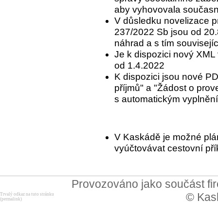
aby vyhovovala součas
V důsledku novelizace p
237/2022 Sb jsou od 20
náhrad a s tím souvisej
Je k dispozici nový XML
od 1.4.2022
K dispozici jsou nové PD
příjmů" a "Žádost o prov
s automatickým vyplněn
V Kaskádě je možné plán
vyúčtovávat cestovní pří
Provozováno jako součást f
© Kask
Trvalý odkaz na tuto stránku
(permalink)