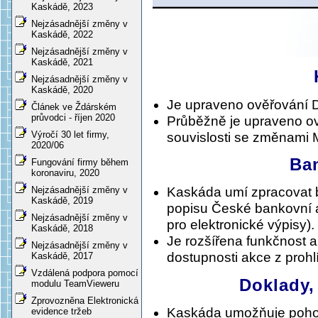
Kaskádě, 2023
Nejzásadnější změny v
Kaskádě, 2022
Nejzásadnější změny v
Kaskádě, 2021
Nejzásadnější změny v
Kaskádě, 2020
Je upraveno ověřování D
Článek ve Ždárském
průvodci - říjen 2020
Průběžně je upraveno ov
Výročí 30 let firmy,
souvislosti se změnami 
2020/06
Ba
Fungování firmy během
koronaviru, 2020
Nejzásadnější změny v
Kaskáda umí zpracovat 
Kaskádě, 2019
popisu České bankovní a
Nejzásadnější změny v
pro elektronické výpisy).
Kaskádě, 2018
Je rozšířena funkčnost a
Nejzásadnější změny v
dostupnosti akce z prohlí
Kaskádě, 2017
Vzdálená podpora pomocí
Doklady,
modulu TeamVieweru
Zprovozněna Elektronická
Kaskáda umožňuje pohodln
evidence tržeb