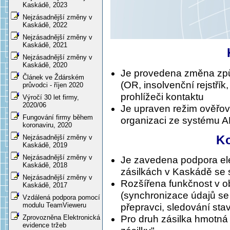
Kaskádě, 2023
Nejzásadnější změny v
Kaskádě, 2022
Nejzásadnější změny v
Kaskádě, 2021
Nejzásadnější změny v
Kaskádě, 2020
Je provedena změna způ
Článek ve Ždárském
(OR, insolvenční rejstřík
průvodci - říjen 2020
prohlížeči kontaktu
Výročí 30 let firmy,
2020/06
Je upraven režim ověřová
Fungování firmy během
organizaci ze systému 
koronaviru, 2020
K
Nejzásadnější změny v
Kaskádě, 2019
Nejzásadnější změny v
Je zavedena podpora el
Kaskádě, 2018
zásilkách v Kaskádě se 
Nejzásadnější změny v
Rozšířena funkčnost v o
Kaskádě, 2017
(synchronizace údajů se
Vzdálená podpora pomocí
modulu TeamVieweru
přepravci, sledování stavu
Zprovozněna Elektronická
Pro druh zásilka hmotná
evidence tržeb