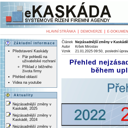
|
|
HLAVNÍ STRÁNKA
DEMOVERZE
E-DOKUMEN
Článek
Nejzásadnější změny v Kaskádě
Základní informace
Autor
Kršek Miroslav
Představení Kaskády
Vznik
21.01.2025 09:50, poslední úpra
Pár pohledů na
Přehled nejzása
uživatelské rozhraní
Příklad z běžného
během upl
života firmy
Přehled oblastí
Videa na youtube
Aktuality
Nejzásadnější změny v
Kaskádě, 2025
Nejzásadnější změny v
Kaskádě, 2024
Nejzásadnější změny v