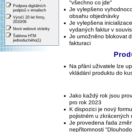
"všechno co jde"
Podpora digitálních
Je vylepšeno vyhodnoco
podpisů v emailech
obsahu objednávky
Výročí 20 let firmy,
2010/06
Je vylepšena inicializac
vydaných faktur v souvis
Nové webové stránky
Je umožněno blokovat do
Šablona HTM
jednoduchého(1)
fakturaci
Prod
Na přání uživatele lze up
vkládání produktu do ku
Jako každý rok jsou pro
pro rok 2023
K dispozici je nový form
pojistném u zkrácených
Je provedena řada změn 
nepřítomnosti "Dlouhodo