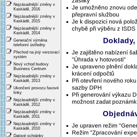
zásilky"
Nejzásadnější změny v
Je umožněno znovu odesl
Kaskádě, 2016
přepravní službou
Nejzásadnější změny v
Je k dispozici nová polo
Kaskádě, 2015
chybě při výběru z ISDS
Nejzásadnější změny v
Kaskádě, 2014
Doklady,
Generační výměna
telefonní ústředny
Je zajištěno nabízení š
Přechod na jiný verzovací
systém
"Úhrada v hotovosti"
Nový vchod budovy
Je upraveno plnění dokl
Business Centrum
krácení odpočtů
Nejzásadnější změny v
Při otevření nového roku
Kaskádě, 2013
sazby DPH
Ukončení provozu faxové
linky
Při generování výkazu D
Nejzásadnější změny v
možnost zadat poznámku
Kaskádě, 2012
Objednáv
Nejzásadnější změny v
Kaskádě, 2011
Nejzásadnější změny v
Je upraven režim "Gener
Kaskádě, 2010
Režim "Zpracování expe
Datové schránky