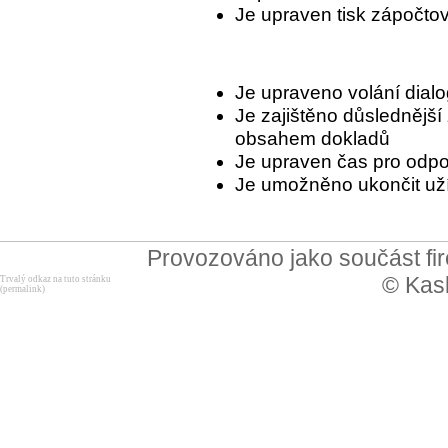
Je upraven tisk zápočtov
Je upraveno volání dial
Je zajištěno důslednější
obsahem dokladů
Je upraven čas pro odpoje
Je umožněno ukončit už
Provozováno jako součást f
© Kask
Trvalý odkaz na tuto stránku
(permalink)