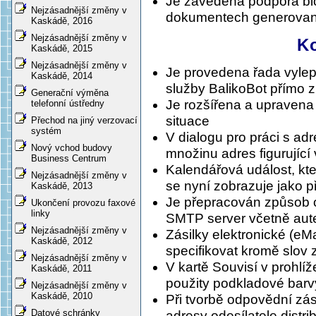
Je zavedena podpora bi
Nejzásadnější změny v
dokumentech generova
Kaskádě, 2016
Nejzásadnější změny v
K
Kaskádě, 2015
Nejzásadnější změny v
Je provedena řada vylepš
Kaskádě, 2014
služby BalikoBot přímo 
Generační výměna
Je rozšířena a upravena 
telefonní ústředny
situace
Přechod na jiný verzovací
systém
V dialogu pro práci s a
Nový vchod budovy
množinu adres figurující
Business Centrum
Kalendářová událost, kte
Nejzásadnější změny v
se nyní zobrazuje jako př
Kaskádě, 2013
Je přepracován způsob o
Ukončení provozu faxové
linky
SMTP server včetně auten
Nejzásadnější změny v
Zásilky elektronické (eMa
Kaskádě, 2012
specifikovat kromě slov
Nejzásadnější změny v
V kartě Souvisí v prohlíž
Kaskádě, 2011
použity podkladové barv
Nejzásadnější změny v
Kaskádě, 2010
Při tvorbě odpovědní zás
Datové schránky
adresy odesílatele dist