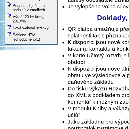
Podpora digitálních
Je vylepšena volba cílov
podpisů v emailech
Doklady,
Výročí 20 let firmy,
2010/06
QR platba umožňuje před
Nové webové stránky
splatnosti tak s příznak
Šablona HTM
jednoduchého(1)
K dispozici jsou nové k
faktur (u kontaktu a konk
V kartě Účtový rozvrh je
období
K dispozici jsou nové atr
obratu ve výsledovce a 
daňového základu
Do tisku výkazů Rozvaha 
do XML s podkladem pro p
komentář k možným zao
V modulu Knihy a výkazy
účtů"
Jako základnu pro výpoče
použít také systémové 