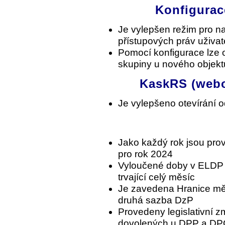
Konfigurac
Je vylepšen režim pro na
přístupových práv uživat
Pomocí konfigurace lze ov
skupiny u nového objekt
KaskRS (webo
Je vylepšeno otevírání 
Jako každý rok jsou pro
pro rok 2024
Vyloučené doby v ELDP 
trvající celý měsíc
Je zavedena Hranice měs
druhá sazba DzP
Provedeny legislativní z
dovolených u DPP a DP