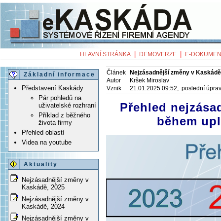
|
|
HLAVNÍ STRÁNKA
DEMOVERZE
E-DOKUMEN
Článek
Nejzásadnější změny v Kaskádě
Základní informace
Autor
Kršek Miroslav
Představení Kaskády
Vznik
21.01.2025 09:52, poslední úpra
Pár pohledů na
Přehled nejzása
uživatelské rozhraní
Příklad z běžného
během upl
života firmy
Přehled oblastí
Videa na youtube
Aktuality
Nejzásadnější změny v
Kaskádě, 2025
Nejzásadnější změny v
Kaskádě, 2024
Nejzásadnější změny v