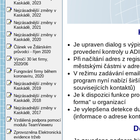
Kaskádě, 2023
Nejzásadnější změny v
Kaskádě, 2022
Nejzásadnější změny v
Kaskádě, 2021
Nejzásadnější změny v
Kaskádě, 2020
Je upraven dialog s výp
Článek ve Ždárském
provedení kontroly u AD
průvodci - říjen 2020
Při načítání adres z regi
Výročí 30 let firmy,
2020/06
městskými částmi v adre
Fungování firmy během
V režimu zadávání emailo
koronaviru, 2020
program nyní nabízí širš
Nejzásadnější změny v
souvisejících kontaktů)
Kaskádě, 2019
Je k dispozici funkce pr
Nejzásadnější změny v
Kaskádě, 2018
forma" u organizací
Nejzásadnější změny v
Je vylepšena detekce du
Kaskádě, 2017
(informace o adrese kont
Vzdálená podpora pomocí
modulu TeamVieweru
D
Zprovozněna Elektronická
evidence tržeb