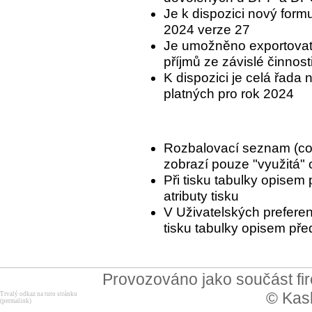
Je k dispozici nový formu
2024 verze 27
Je umožněno exportovat
příjmů ze závislé činnost
K dispozici je celá řada
platných pro rok 2024
Rozbalovací seznam (c
zobrazí pouze "využitá"
Při tisku tabulky opisem
atributy tisku
V Uživatelských preferenc
tisku tabulky opisem pře
Provozováno jako součást f
© Kask
Trvalý odkaz na tuto stránku
(permalink)