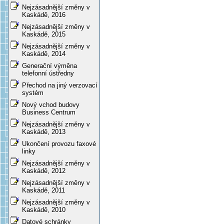
Nejzásadnější změny v
Kaskádě, 2016
Nejzásadnější změny v
Kaskádě, 2015
Nejzásadnější změny v
Kaskádě, 2014
Generační výměna
telefonní ústředny
Přechod na jiný verzovací
systém
Nový vchod budovy
Business Centrum
Nejzásadnější změny v
Kaskádě, 2013
Ukončení provozu faxové
linky
Nejzásadnější změny v
Kaskádě, 2012
Nejzásadnější změny v
Kaskádě, 2011
Nejzásadnější změny v
Kaskádě, 2010
Datové schránky