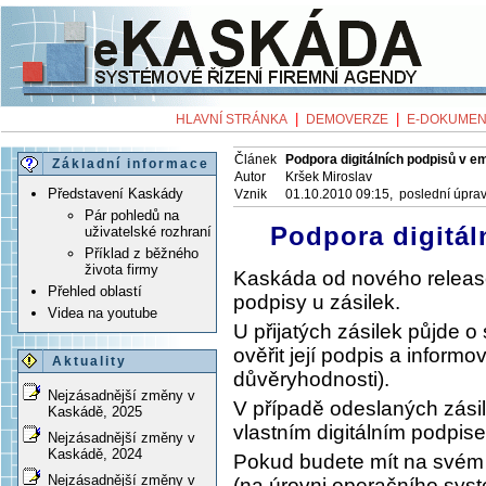
|
|
HLAVNÍ STRÁNKA
DEMOVERZE
E-DOKUMEN
Článek
Podpora digitálních podpisů v e
Základní informace
Autor
Kršek Miroslav
Představení Kaskády
Vznik
01.10.2010 09:15, poslední úpra
Pár pohledů na
Podpora digitál
uživatelské rozhraní
Příklad z běžného
života firmy
Kaskáda od nového release
Přehled oblastí
podpisy u zásilek.
Videa na youtube
U přijatých zásilek půjde o
ověřit její podpis a informo
Aktuality
důvěryhodnosti).
Nejzásadnější změny v
V případě odeslaných zási
Kaskádě, 2025
vlastním digitálním podpis
Nejzásadnější změny v
Kaskádě, 2024
Pokud budete mít na svém p
Nejzásadnější změny v
(na úrovni operačního sys