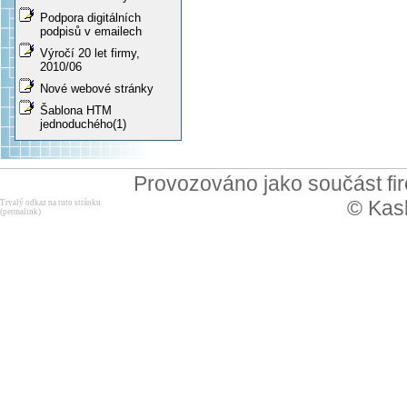
Podpora digitálních
podpisů v emailech
Výročí 20 let firmy,
2010/06
Nové webové stránky
Šablona HTM
jednoduchého(1)
Provozováno jako součást f
© Kask
Trvalý odkaz na tuto stránku
(permalink)