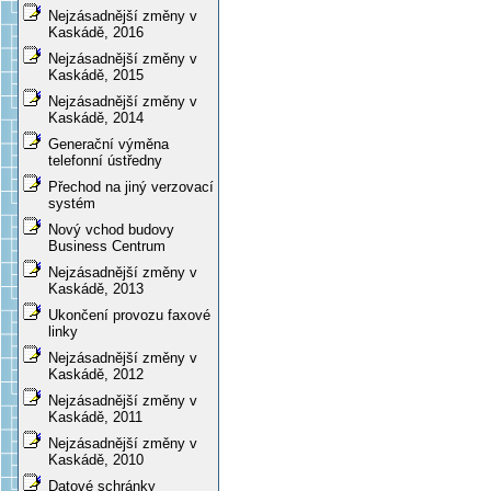
Nejzásadnější změny v
Kaskádě, 2016
Nejzásadnější změny v
Kaskádě, 2015
Nejzásadnější změny v
Kaskádě, 2014
Generační výměna
telefonní ústředny
Přechod na jiný verzovací
systém
Nový vchod budovy
Business Centrum
Nejzásadnější změny v
Kaskádě, 2013
Ukončení provozu faxové
linky
Nejzásadnější změny v
Kaskádě, 2012
Nejzásadnější změny v
Kaskádě, 2011
Nejzásadnější změny v
Kaskádě, 2010
Datové schránky