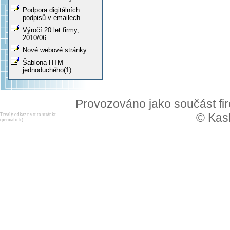
Podpora digitálních
podpisů v emailech
Výročí 20 let firmy,
2010/06
Nové webové stránky
Šablona HTM
jednoduchého(1)
Provozováno jako součást f
© Kask
Trvalý odkaz na tuto stránku
(permalink)