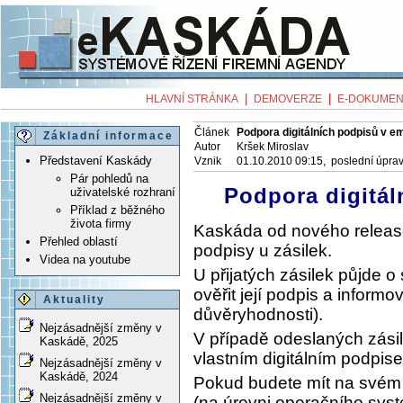
|
|
HLAVNÍ STRÁNKA
DEMOVERZE
E-DOKUMEN
Článek
Podpora digitálních podpisů v e
Základní informace
Autor
Kršek Miroslav
Představení Kaskády
Vznik
01.10.2010 09:15, poslední úpra
Pár pohledů na
Podpora digitál
uživatelské rozhraní
Příklad z běžného
života firmy
Kaskáda od nového release
Přehled oblastí
podpisy u zásilek.
Videa na youtube
U přijatých zásilek půjde o
ověřit její podpis a informo
Aktuality
důvěryhodnosti).
Nejzásadnější změny v
V případě odeslaných zási
Kaskádě, 2025
vlastním digitálním podpis
Nejzásadnější změny v
Kaskádě, 2024
Pokud budete mít na svém p
Nejzásadnější změny v
(na úrovni operačního sys