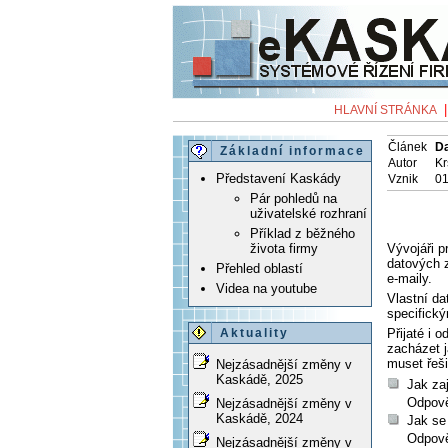
HLAVNÍ STRÁNKA
Článek
D
Základní informace
Autor
Kr
Představení Kaskády
Vznik
01
Pár pohledů na
uživatelské rozhraní
Příklad z běžného
Vývojáři p
života firmy
datových z
Přehled oblastí
e-maily.
Videa na youtube
Vlastní d
specifick
Přijaté i 
Aktuality
zacházet 
muset řeši
Nejzásadnější změny v
Kaskádě, 2025
Jak zaj
Odpově
Nejzásadnější změny v
Kaskádě, 2024
Jak se 
Odpově
Nejzásadnější změny v