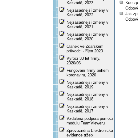
Kde zp
Kaskádě, 2023
Odpově
Nejzásadnější změny v
Jak zp
Kaskádě, 2022
Odpově
Nejzásadnější změny v
Kaskádě, 2021
Nejzásadnější změny v
Kaskádě, 2020
Článek ve Ždárském
průvodci - říjen 2020
Výročí 30 let firmy,
2020/06
Fungování firmy během
koronaviru, 2020
Nejzásadnější změny v
Kaskádě, 2019
Nejzásadnější změny v
Kaskádě, 2018
Nejzásadnější změny v
Kaskádě, 2017
Vzdálená podpora pomocí
modulu TeamVieweru
Zprovozněna Elektronická
evidence tržeb