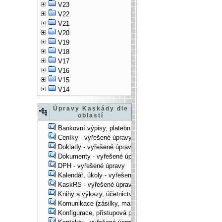
V23
V22
V21
V20
V19
V18
V17
V16
V15
V14
Úpravy Kaskády dle
oblastí
Bankovní výpisy, platební příkazy - vyřešené úpravy
Ceníky - vyřešené úpravy
Doklady - vyřešené úpravy
Dokumenty - vyřešené úpravy
DPH - vyřešené úpravy
Kalendář, úkoly - vyřešené úpravy
KaskRS - vyřešené úpravy
Knihy a výkazy, účetnictví - vyřešené úpravy
Komunikace (zásilky, mail-systém, ...) - vyřešené úpravy
Konfigurace, přístupová práva, ... - vyřešené úpravy