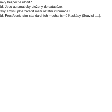
rávy bezpečně uložit?
ď: Jsou automaticky uloženy do databáze.
rávy smysluplně zařadit mezi ostatní informace?
ď: Prostřednictvím standardních mechanismů Kaskády (Souvisí ....).