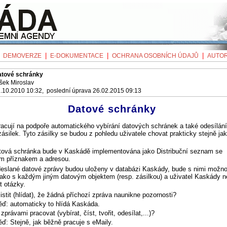
|
|
|
|
DEMOVERZE
E-DOKUMENTACE
OCHRANA OSOBNÍCH ÚDAJŮ
AUTOR
atové schránky
šek Miroslav
.10.2010 10:32, poslední úprava 26.02.2015 09:13
Datové schránky
racují na podpoře automatického vybírání datových schránek a také odesílání
ásilek. Tyto zásilky se budou z pohledu uživatele chovat prakticky stejně ja
atová schránka bude v Kaskádě implementována jako Distribuční seznam se
ým příznakem a adresou.
odeslané datové zprávy budou uloženy v databázi Kaskády, bude s nimi možn
jako s každým jiným datovým objektem (resp. zásilkou) a uživatel Kaskády 
t otázky.
istit (hlídat), že žádná příchozí zpráva naunikne pozornosti?
ď: automaticky to hlídá Kaskáda.
zprávami pracovat (vybírat, číst, tvořit, odesílat,...)?
ď: Stejně, jak běžně pracuje s eMaily.