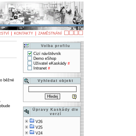
|
|
STVÍ
KONTAKTY
ZAMĚSTNÁNÍ
Volba profilu
Cizí návštěvník
Demo eShop
Uživatel eKaskády
#
Intranet
#
ko běžné
Vyhledat objekt
o
nebude
Úpravy Kaskády dle
verzí
V26
V25
V24