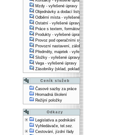
Kontakty - vyřešené úpravy
Mzdy - vyřešené úpravy
Objednávky a dodací listy - vyřešené úpravy
Odběrní místa - vyřešené úpravy
Ostatní - vyřešené úpravy
Práce s textem, formátování, ... - vyřešené úpravy
Produkty - vyřešené úpravy
Provoz pod operačními systémy, technologické věci - vy
Provozní nastavení, zálohování, instalace, ... - vyřešen
Předměty, majetek - vyřešené úpravy
Složky - vyřešené úpravy
Vega - vyřešené úpravy
Zásobníky (sklad, pokladna, bank. účet) - vyřešené úpra
Ceník služeb
Časové sazby za práce
Hromadná školení
Režijní položky
Odkazy
Legislativa a podnikání
Vyhledávače, tel.sez.
Cestování, jízdní řády