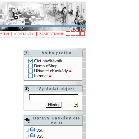
|
|
STVÍ
KONTAKTY
ZAMĚSTNÁNÍ
Volba profilu
Cizí návštěvník
Demo eShop
Uživatel eKaskády
#
Intranet
#
Vyhledat objekt
Úpravy Kaskády dle
verzí
V26
V25