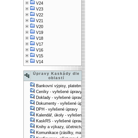
V24
V23
V22
V21
V20
V19
V18
V17
V16
V15
V14
Úpravy Kaskády dle
oblastí
Bankovní výpisy, platební příkazy - vyřešené úpravy
Ceníky - vyřešené úpravy
Doklady - vyřešené úpravy
Dokumenty - vyřešené úpravy
DPH - vyřešené úpravy
Kalendář, úkoly - vyřešené úpravy
KaskRS - vyřešené úpravy
Knihy a výkazy, účetnictví - vyřešené úpravy
Komunikace (zásilky, mail-systém, ...) - vyřešené úpravy