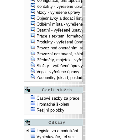
Konfigurace, přístupová práva, ... - vyřešené úpravy
Kontakty - vyřešené úpravy
Mzdy - vyřešené úpravy
Objednávky a dodací listy - vyřešené úpravy
Odběrní místa - vyřešené úpravy
Ostatní - vyřešené úpravy
Práce s textem, formátování, ... - vyřešené úpravy
Produkty - vyřešené úpravy
Provoz pod operačními systémy, technologické věci - vy
Provozní nastavení, zálohování, instalace, ... - vyřešen
Předměty, majetek - vyřešené úpravy
Složky - vyřešené úpravy
Vega - vyřešené úpravy
Zásobníky (sklad, pokladna, bank. účet) - vyřešené úpra
Ceník služeb
Časové sazby za práce
Hromadná školení
Režijní položky
Odkazy
Legislativa a podnikání
Vyhledávače, tel.sez.