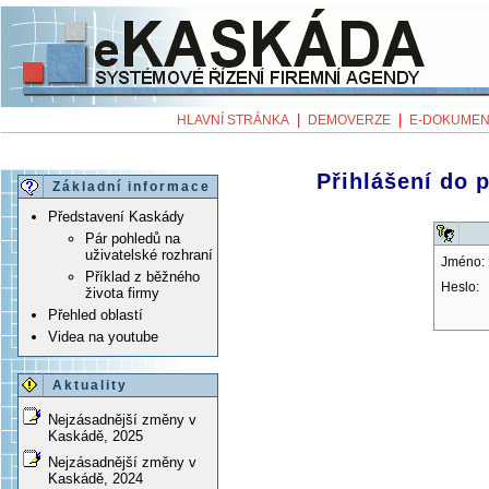
|
|
HLAVNÍ STRÁNKA
DEMOVERZE
E-DOKUMEN
Přihlášení do 
Základní informace
Představení Kaskády
Pár pohledů na
uživatelské rozhraní
Jméno:
Příklad z běžného
Heslo:
života firmy
Přehled oblastí
Videa na youtube
Aktuality
Nejzásadnější změny v
Kaskádě, 2025
Nejzásadnější změny v
Kaskádě, 2024