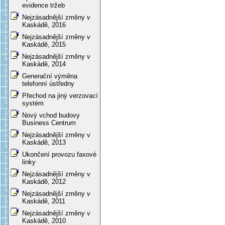
evidence tržeb
Nejzásadnější změny v
Kaskádě, 2016
Nejzásadnější změny v
Kaskádě, 2015
Nejzásadnější změny v
Kaskádě, 2014
Generační výměna
telefonní ústředny
Přechod na jiný verzovací
systém
Nový vchod budovy
Business Centrum
Nejzásadnější změny v
Kaskádě, 2013
Ukončení provozu faxové
linky
Nejzásadnější změny v
Kaskádě, 2012
Nejzásadnější změny v
Kaskádě, 2011
Nejzásadnější změny v
Kaskádě, 2010