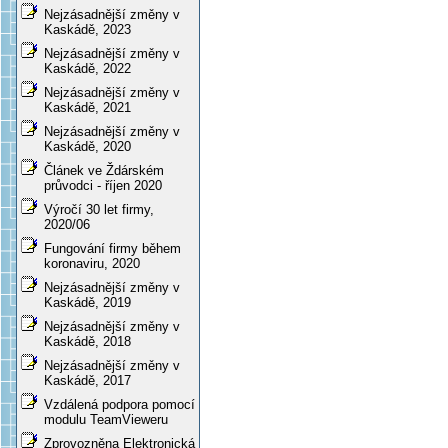
Nejzásadnější změny v
Kaskádě, 2023
Nejzásadnější změny v
Kaskádě, 2022
Nejzásadnější změny v
Kaskádě, 2021
Nejzásadnější změny v
Kaskádě, 2020
Článek ve Ždárském
průvodci - říjen 2020
Výročí 30 let firmy,
2020/06
Fungování firmy během
koronaviru, 2020
Nejzásadnější změny v
Kaskádě, 2019
Nejzásadnější změny v
Kaskádě, 2018
Nejzásadnější změny v
Kaskádě, 2017
Vzdálená podpora pomocí
modulu TeamVieweru
Zprovozněna Elektronická