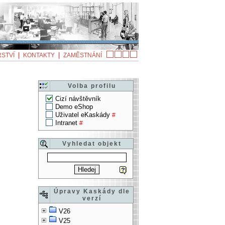
|
|
STVÍ
KONTAKTY
ZAMĚSTNÁNÍ
Volba profilu
Cizí návštěvník
Demo eShop
Uživatel eKaskády
#
Intranet
#
Vyhledat objekt
Úpravy Kaskády dle
verzí
V26
V25