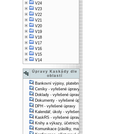
V24
V23
V22
V21
V20
V19
V18
V17
V16
V15
V14
Úpravy Kaskády dle
oblastí
Bankovní výpisy, platební příkazy - vyřešené úpravy
Ceníky - vyřešené úpravy
Doklady - vyřešené úpravy
Dokumenty - vyřešené úpravy
DPH - vyřešené úpravy
Kalendář, úkoly - vyřešené úpravy
KaskRS - vyřešené úpravy
Knihy a výkazy, účetnictví - vyřešené úpravy
Komunikace (zásilky, mail-systém, ...) - vyřešené úpravy