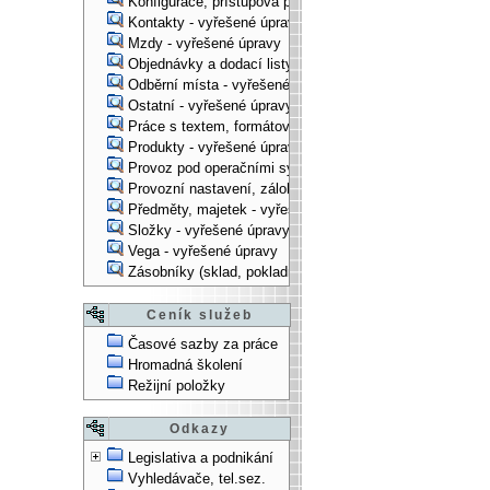
Konfigurace, přístupová práva, ... - vyřešené úpravy
Kontakty - vyřešené úpravy
Mzdy - vyřešené úpravy
Objednávky a dodací listy - vyřešené úpravy
Odběrní místa - vyřešené úpravy
Ostatní - vyřešené úpravy
Práce s textem, formátování, ... - vyřešené úpravy
Produkty - vyřešené úpravy
Provoz pod operačními systémy, technologické věci - vy
Provozní nastavení, zálohování, instalace, ... - vyřešen
Předměty, majetek - vyřešené úpravy
Složky - vyřešené úpravy
Vega - vyřešené úpravy
Zásobníky (sklad, pokladna, bank. účet) - vyřešené úpra
Ceník služeb
Časové sazby za práce
Hromadná školení
Režijní položky
Odkazy
Legislativa a podnikání
Vyhledávače, tel.sez.