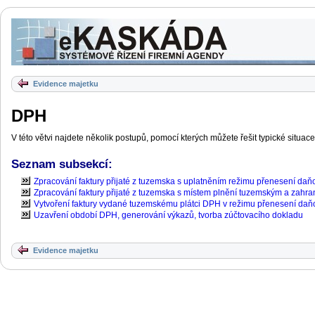
Evidence majetku
DPH
V této větvi najdete několik postupů, pomocí kterých můžete řešit typické situace
Seznam subsekcí:
Zpracování faktury přijaté z tuzemska s uplatněním režimu přenesení daň
Zpracování faktury přijaté z tuzemska s místem plnění tuzemským a zahr
Vytvoření faktury vydané tuzemskému plátci DPH v režimu přenesení daň
Uzavření období DPH, generování výkazů, tvorba zúčtovacího dokladu
Evidence majetku