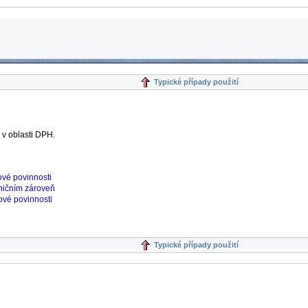
Typické případy použití
 v oblasti DPH.
ové povinnosti
aničním zároveň
ové povinnosti
Typické případy použití