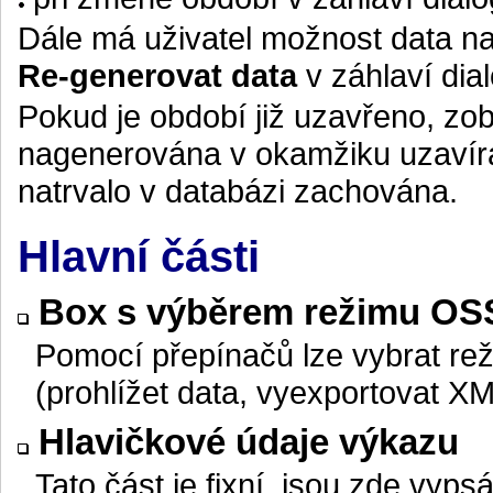
Dále má uživatel možnost data na
Re-generovat data
v záhlaví dia
Pokud je období již uzavřeno, zob
nagenerována v okamžiku uzavírá
natrvalo v databázi zachována.
Hlavní části
Box s výběrem režimu OS
Pomocí přepínačů lze vybrat re
(prohlížet data, vyexportovat XM
Hlavičkové údaje výkazu
Tato část je fixní, jsou zde vyp