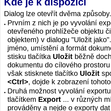
Kde je k dispozici
Dialog lze otevřít dvěma způsoby
Prvním z nich je po vyvolání ex
otevřeného prohlížeče objektu 
objektem) v dialogu "Uložit jako
jméno, umístění a formát dokume
stisku tlačítka
Uložit
běžně dochá
dokumentu do cílového prostoru (
však stisknete tlačítko
Uložit
spo
<Ctrl>
, dojde k zobrazení tohoto
Druhá možnost vyvolání exportu 
tlačítkem
Export
... v různých m
prováděny a nejde o exporty dat