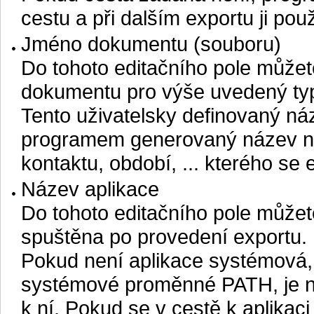
cestu a při dalším exportu ji použ
Jméno dokumentu (souboru)
Do tohoto editačního pole může
dokumentu pro výše uvedený typ
Tento uživatelsky definovaný ná
programem generovaný název ne
kontaktu, období, ... kterého se 
Název aplikace
Do tohoto editačního pole můžet
spuštěna po provedení exportu.
Pokud není aplikace systémová, 
systémové proměnné PATH, je nu
k ní. Pokud se v cestě k aplikac