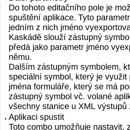
Do tohoto editačního pole je mo
spuštění aplikace. Tyto parametr
jedním z nich jméno vyexportov
Kaskádě slouží zástupný symbo
předá jako parametr jméno vye
němu.
Dalším zástupným symbolem, kte
speciální symbol, který je využit
jména formuláře, který se má p
zástupný symbol vč. volané apli
všechny stanice u XML výstupů
Aplikaci spustit
Toto combo umožňuje nastavit, 