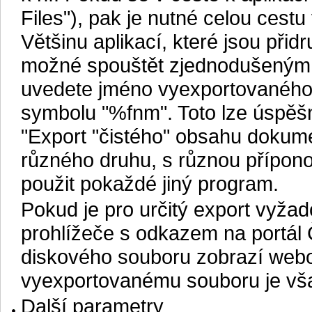
Files"), pak je nutné celou cest
Většinu aplikací, které jsou při
možné spouštět zjednodušeným 
uvedete jméno vyexportovanéh
symbolu "%fnm". Toto lze úspěšn
"Export "čistého" obsahu dokum
různého druhu, s různou příponou 
použit pokaždé jiný program.
Pokud je pro určitý export vyža
prohlížeče s odkazem na portál
diskového souboru zobrazí webov
vyexportovanému souboru je vša
Další parametry