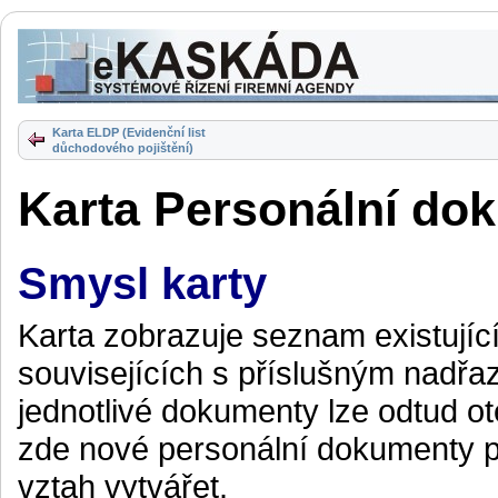
Karta ELDP (Evidenční list
důchodového pojištění)
Karta Personální d
Smysl karty
Karta zobrazuje seznam existují
souvisejících s příslušným nadř
jednotlivé dokumenty lze odtud ot
zde nové personální dokumenty p
vztah vytvářet.