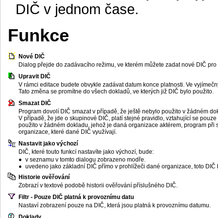
DIČ v jednom čase.
Funkce
Nové DIČ
Dialog přejde do zadávacího režimu, ve kterém můžete zadat nové DIČ pro
Upravit DIČ
V rámci editace budete obvykle zadávat datum konce platnosti. Ve vyjímečný
Tato změna se promítne do všech dokladů, ve kterých již DIČ bylo použito.
Smazat DIČ
Program dovolí DIČ smazat v případě, že ještě nebylo použito v žádném do
V případě, že jde o skupinové DIČ, platí stejné pravidlo, vztahující se pou
použito v žádném dokladu, jehož je daná organizace aktérem, program při sm
organizace, které dané DIČ využívají.
Nastavit jako výchozí
DIČ, které touto funkcí nastavíte jako výchozí, bude:
v seznamu v tomto dialogu zobrazeno modře.
uvedeno jako základní DIČ přímo v prohlížeči dané organizace, toto DIČ
Historie ověřování
Zobrazí v textové podobě historii ověřování příslušného DIČ.
Filtr - Pouze DIČ platná k provoznímu datu
Nastaví zobrazení pouze na DIČ, která jsou platná k provoznímu datumu.
Doklady