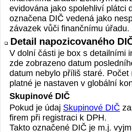
evidována jako spolehliví plátc
označena DIČ vedená jako nespol
závazek vůči finančnímu úřadu.
Detail napozicovaného DI
V dolní části je box s detailní
zde zobrazeno datum posledního 
datum nebylo příliš staré. Poče
platné je nastaven v globální ko
Skupinové DIČ
Pokud je údaj
Skupinové DIČ
zaš
firem při registraci k DPH.
Takto označené DIČ je m.j. vyjmu