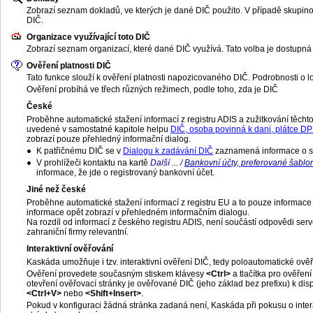
Zobrazí seznam dokladů, ve kterých je dané DIČ použito. V případě skupinov
DIČ.
Organizace využívající toto DIČ
Zobrazí seznam organizací, které dané DIČ využívá. Tato volba je dostupn
Ověření platnosti DIČ
Tato funkce slouží k ověření platnosti napozicovaného DIČ. Podrobnosti o 
Ověření probíhá ve třech různých režimech, podle toho, zda je DIČ
České
Proběhne automatické stažení informací z registru ADIS a zužitkování těcht
uvedené v samostatné kapitole helpu
DIČ, osoba povinná k dani, plátce D
zobrazí pouze přehledný informační dialog.
K patřičnému DIČ se v
Dialogu k zadávání DIČ
zaznamená informace o sp
V prohlížeči kontaktu na kartě
Další ... /
Bankovní účty, preferované šablo
informace, že jde o registrovaný bankovní účet.
Jiné než české
Proběhne automatické stažení informací z registru EU a to pouze informace 
informace opět zobrazí v přehledném informačním dialogu.
Na rozdíl od informací z českého registru ADIS, není součástí odpovědi serve
zahraniční firmy relevantní.
Interaktivní ověřování
Kaskáda umožňuje i tzv. interaktivní ověření DIČ, tedy poloautomatické ově
Ověření provedete současným stiskem klávesy
<Ctrl>
a tlačítka pro ověřen
otevření ověřovací stránky je ověřované DIČ (jeho základ bez prefixu) k di
<Ctrl+V>
nebo
<Shift+Insert>
.
Pokud v konfiguraci žádná stránka zadaná není, Kaskáda při pokusu o inter