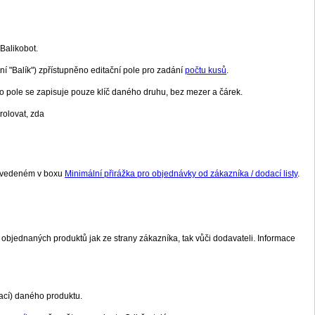
Balikobot.
ní "Balík") zpřístupněno editační pole pro zadání
počtu kusů
.
o pole se zapisuje pouze klíč daného druhu, bez mezer a čárek.
rolovat, zda
z uvedeném v boxu
Minimální přirážka pro objednávky od zákazníka / dodací listy
.
v objednaných produktů jak ze strany zákazníka, tak vůči dodavateli. Informace
kací) daného produktu.