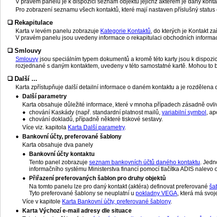
V pravém panelu je k dispozici seznam objektů jejichž aktérem je daný kont
Pro zobrazení seznamu všech kontaktů, které mají nastaven příslušný status ob
Rekapitulace
Karta v levém panelu zobrazuje
Kategorie Kontaktů
, do kterých je Kontakt z
V pravém panelu jsou uvedeny informace o rekapitulaci obchodních informac
Smlouvy
Smlouvy
jsou speciálním typem dokumentů a kromě této karty jsou k dispozici
rozjednané s daným kontaktem, uvedeny v této samostatné kartě. Mohou to b
Další ...
Karta zpřístupňuje další detailní informace o daném kontaktu a je rozdělena 
Další parametry
Karta obsahuje důležité informace, které v mnoha případech zásadně ovli
chování Kaskády (např. standardní platnost mailů,
variabilní symbol
, ap
chování dokladů, případně některé tiskové sestavy.
Více viz. kapitola
Karta Další parametry
.
Bankovní účty, preferované šablony
Karta obsahuje dva panely
Bankovní účty kontaktu
Tento panel zobrazuje
seznam bankovních účtů daného kontaktu
. Jedn
informačního systému Ministerstva financí pomocí tlačítka ADIS nalev
Přiřazení preferovaných šablon pro druhy objektů
Na tomto panelu lze pro daný kontakt (aktéra) definovat preferované
ša
Tyto preferované šablony se neuplatní u
pokladny VEGA
, která má svo
Více v kapitole
Karta Bankovní účty, preferované šablony
.
Karta Výchozí e-mail adresy dle situace