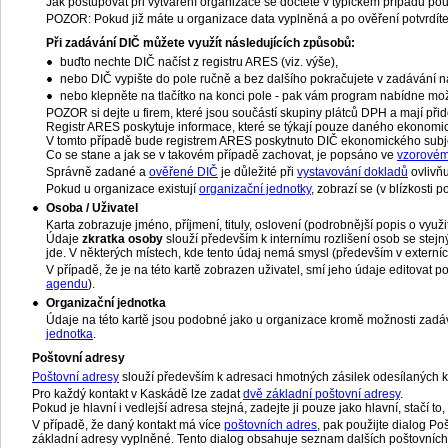
Jak postupovat při vytváření organizace se dočtete v typickém případu pou
POZOR: Pokud již máte u organizace data vyplněná a po ověření potvrdíte
Při zadávání DIČ můžete využít následujících způsobů:
buďto nechte DIČ načíst z registru ARES (viz. výše),
nebo DIČ vypište do pole ručně a bez dalšího pokračujete v zadávání n
nebo klepněte na tlačítko na konci pole - pak vám program nabídne mo
POZOR si dejte u firem, které jsou součástí skupiny plátců DPH a mají při
Registr ARES poskytuje informace, které se týkají pouze daného ekonomi
V tomto případě bude registrem ARES poskytnuto DIČ ekonomického subjekt
Co se stane a jak se v takovém případě zachovat, je popsáno ve
vzorovém
Správně zadané a
ověřené DIČ
je důležité při
vystavování dokladů
ovlivňu
Pokud u organizace existují
organizační jednotky
, zobrazí se (v blízkosti 
Osoba / Uživatel
Karta zobrazuje jméno, příjmení, tituly, oslovení (podrobnější popis o využi
Údaje
zkratka osoby
slouží především k internímu rozlišení osob se stejný
jde. V některých místech, kde tento údaj nemá smysl (především v externíc
V případě, že je na této kartě zobrazen uživatel, smí jeho údaje editovat 
agendu
).
Organizační jednotka
Údaje na této kartě jsou podobné jako u organizace kromě možnosti zadáván
jednotka
.
Poštovní adresy
Poštovní adresy
slouží především k adresaci hmotných zásilek odesílaných k
Pro každý kontakt v Kaskádě lze zadat
dvě základní poštovní adresy
.
Pokud je hlavní i vedlejší adresa stejná, zadejte ji pouze jako hlavní, stačí to
V případě, že daný kontakt má více
poštovních adres
, pak použijte dialog P
základní adresy vyplněné. Tento dialog obsahuje seznam dalších poštovních 