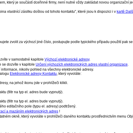
m, který je součástí dceřinné firmy, není nutné vždy zakládat novou organizační je
a vlastnící zásilku došlou od tohoto kontaktu", které jsou k dispozici i v
kartě Dalš
jete zvolit za výchozí jiné číslo, postupujte podle typického případu použití pak s
ozvíte v samostatné kapitole
Výchozí elektronické adresy
.
e se dozvíte v kapitole
Určení výchozích elektronických adres vlastní organizace
.
informace, nikoliv pohled na všechny elektronické adresy.
ialogu
Elektronické adresy Kontaktu
, který vyvoláte:
sy, na jehož ikonu jste v prohlížeči klikli.
u (filtr na typ el. adres bude vypnutý).
u (filtr na typ el. adres bude vypnutý).
ého editačního pole (typu el. adresy) podtržený.
zací a mazáním elektronických adres
!
statném okně, který vyvoláte v prohlížeči daného kontaktu prostřednictvím menu
Obj