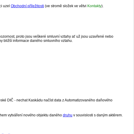
ci uzel
Obchodní příležitosti
(ve stromě složek ve větvi
Kontakty
).
í pozornost, proto jsou veškeré smluvní vztahy ať už jsou uzavřené nebo
y bližší informace daného smluvního vztahu.
české DIČ - nechat Kaskádu načíst data z Automatizovaného daňového
 během vytváření nového objektu daného
druhu
v souvislosti s daným aktérem.