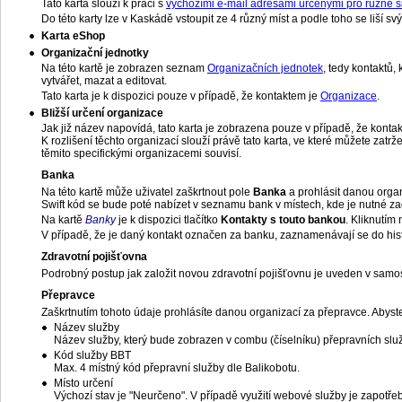
Tato karta slouží k práci s
výchozími e-mail adresami určenými pro různé s
Do této karty lze v Kaskádě vstoupit ze 4 různý míst a podle toho se liší s
Karta eShop
Organizační jednotky
Na této kartě je zobrazen seznam
Organizačních jednotek
, tedy kontaktů
vytvářet, mazat a editovat.
Tato karta je k dispozici pouze v případě, že kontaktem je
Organizace
.
Bližší určení organizace
Jak již název napovídá, tato karta je zobrazena pouze v případě, že konta
K rozlišení těchto organizací slouží právě tato karta, ve které můžete zatr
těmito specifickými organizacemi souvisí.
Banka
Na této kartě může uživatel zaškrtnout pole
Banka
a prohlásit danou organ
Swift kód se bude poté nabízet v seznamu bank v místech, kde je nutné za
Na kartě
Banky
je k dispozici tlačítko
Kontakty s touto bankou
. Kliknutím
V případě, že je daný kontakt označen za banku, zaznamenávají se do hist
Zdravotní pojišťovna
Podrobný postup jak založit novou zdravotní pojišťovnu je uveden v samo
Přepravce
Zaškrtnutím tohoto údaje prohlásíte danou organizací za přepravce. Abyste 
Název služby
Název služby, který bude zobrazen v combu (číselníku) přepravních slu
Kód služby BBT
Max. 4 místný kód přepravní služby dle Balikobotu.
Místo určení
Výchozí stav je "Neurčeno". V případě využití webové služby je zapotřeb