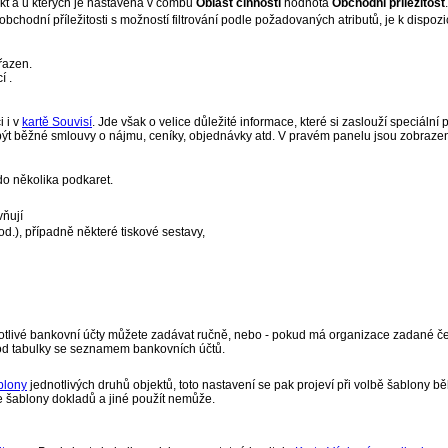
akt a u kterých je nastavena v combu
Oblast činnosti
hodnota
Obchodní příležitost
.
chodní příležitosti s možností filtrování podle požadovaných atributů, je k dispozi
ařazen.
í .
 i v
kartě Souvisí
. Jde však o velice důležité informace, které si zaslouží speciáln
ýt běžné smlouvy o nájmu, ceníky, objednávky atd. V pravém panelu jsou zobrazen
do několika podkaret.
vňují
od.), případně některé tiskové sestavy,
otlivé bankovní účty můžete zadávat ručně, nebo - pokud má organizace zadané 
o od tabulky se seznamem bankovních účtů.
blony
jednotlivých druhů objektů, toto nastavení se pak projeví při volbě šablony
je šablony dokladů a jiné použít nemůže.