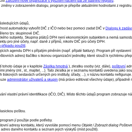
žití
Založení nové organizace s využitím načtení dat ze státního registru
.
 změny v zobrazeném dialogu, program je přepíše aktuálními hodnotami z registru
ásledujících údajů,
žnost automaticky vytvořit DIČ z IČO nebo bez pomoci zadat DIČ v
Dialogu k zadáv
děleno tzv. skupinové DIČ.
ckého subjektu. Skupina plátců DPH není ekonomickým subjektem a nemá samostatn
u pro jiné účely, např. daně z příjmů, nikoliv DIČ pro účely DPH.
 případu použití
.
jících agendu DPH s přijatým plněním (např. přijaté faktury). Program při vystavení
poštovních adres) tlačítko s ikonou organizační jednotky, které slouží k rychlému pře
tí tohoto údaje je v kapitole
Zásilka hmotná
), zkratku osoby (viz. dále),
poštovní
adr
mi jmény (ml., st., majitel, ...). Tato zkratka je v seznamu kontaktů uvedena jako 
h tiskových sestavách určených pro instituty, úřady, ...), v názvu kontaktu nefigu
pouze
administrátor uživatelů a skupin
(má právo editovat všechny údaje), případně 
í vlastní právní identifikace (IČO, DIČ). Místo těchto údajů program zobrazuje ná
lasickou poštou.
, program jí použije podle potřeby.
oštovní adresy kontaktu, který vyvoláte pomocí menu
Objekt / Zobrazit dialog Poštov
adres daného kontaktu a seznam jejich výskytů (míst použití).