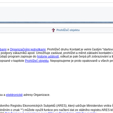
Prohlížeč objektu
bami
a
Organizačními jednotkami
. Prohlížeč druhu Kontakt je velmi častým "starto
u, podpory zákazníků apod. Umožňuje zadávat, prohlížet a měnit základní kontaktní 
 údajů program zapisuje do
historie událostí
, odkud je pak čerpá při zobrazování a 
 popsané v kapitole
Prohlížeč objektu
. Nepopisujeme je proto opakovaně u všech pro
su a
elektronické
adresy Organizace.
ivního Registru Ekonomických Subjektů (ARES), který udržuje Ministerstvo vnitra Č
ím o znak '*') můžete využít funkce pro načtení dat ze státního registru ARES kli