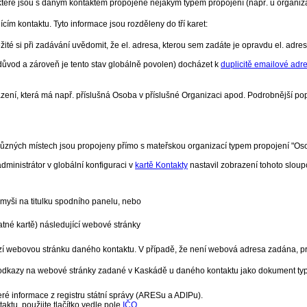
), které jsou s daným kontaktem propojené nějakým typem propojení (např. u organ
cím kontaktu. Tyto informace jsou rozděleny do tří karet:
ežité si při zadávání uvědomit, že el. adresa, kterou sem zadáte je opravdu el. adr
ůvod a zároveň je tento stav globálně povolen) docházet k
duplicitě emailové adr
azení, která má např. příslušná Osoba v příslušné Organizaci apod. Podrobnější pop
 v různých místech jsou propojeny přímo s mateřskou organizací typem propojení "Os
dministrátor v globální konfiguraci v
kartě Kontakty
nastavil zobrazení tohoto sloup
myši na titulku spodního panelu, nebo
atné kartě) následující webové stránky
zí webovou stránku daného kontaktu. V případě, že není webová adresa zadána, p
o odkazy na webové stránky zadané v Kaskádě u daného kontaktu jako dokument typ
ré informace z registru státní správy (ARESu a ADIPu).
ktu, použijte tlačítko vedle pole
IČO
.