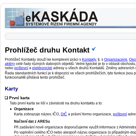
Prohlížeč druhu Kontakt
Prohlížeč Kontaktu slouží ke komplexní práci s
Kontakty
, tj. s
Organizacemi
,
Oso
aktéry
celé řady různých datových objektů. Velmi typické je to v oblasti obchod
nebo
poštovní
a
elektronické
adresy u všech druhů Kontaktů. Změny adresních
Řada standardních funkcí je k dispozici ve všech prohlížečích, tyto funkce jsou
funkcionalitě přidává tento prohlížeč.
Karty
První karta
Tato první karta se liší v závislosti na druhu kontaktu a to:
Organizace
Karta zobrazuje název, IČO,
DIČ
a právní formu organizace,
poštovní
adre
Načtení dat z ARESu
Při zadávání nové organizace doporučujeme využít informace z Administrat
Po vyplnění celého IČO nebo alespoň názvu organizace (s případným doplněn