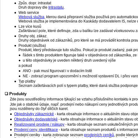
Způs. dopr. intrastat
Druh dopravy dle
Intrastatu
.
Web service
Webová služba
, kterou daná přepravní služba používá pro automatic
Webová služba je implementována do Kaskády dodavatelem IS, nelze už
Lze více kusů
Zaškrtávací pole, které definuje, zda u balíku lze zadávat vícekusovou z
Druhy obj. zákaz.
Druhy objednávek od zákazníků, pro které se má provádět kontrola pra
Produkt (služba)
Produkt, který představuje tuto službu. Pokud je produkt zadaný, pak p
řádek s tímto produktem figuruje také v objednávce od zákazníka, ze 
u této objednávky je uveden některý druh uvedený výše
a pokud
ANO - pak musí figurovat i v dodacím listě
NE - zobrazí program upozornění s možností vystavení DL i přes var
Typ platby
Seznam zaškrtávacích polí s typem platby, které daná služba podporuje
Produkty
Zde jsou soustředěny informace týkající se vztahu příslušného kontaktu k pr
Jde jak o statické údaje, např. prodejní nebo nákupní ceny jednotlivých prod
jsou rozděleny do čtyř dílčích karet.
Objednávky zákaznické
- karta obsahuje informace o aktuálním stavu obj
Objednávky dodavatelské
- karta obsahuje informace o aktuálním stavu o
Realizované prodeje / nákupy
- karta obsahuje seznam uskutečněných pro
Prodejní ceny, identifikace
- karta obsahuje seznam produktů s informacemi
Prodejní ceníky - karta zobrazuje seznam
prodejních ceníků
, podle kterýc