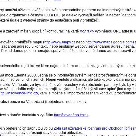
rý umožní uživateli ověřit data svého obchodního partnera na internetových stránk
 jde o organizaci s českým IČO a DIČ, je daleko rychlejší ověření a načtení dat po
eré údaje z webové stránky do editačních polí v prohlížeči.
ce a zároveň máte v globální konfiguraci na kartě
Kontakty
vyplněnou URL adresu uži
netového prohlížeče mapu (
http://www.mapy.cz
nebo
http://www.maps.google.com
)
 zadanou adresou u kontaktu nebo příslušný webový server danou adresu nezná. V
okud danou polohu nenajde správně, můžete libovolně danou adresu upravit ve vyh
olvenčního rejstříku, ve které najdete informaci o tom, zda je / není daný kontakt
nabyla moci 1.ledna 2008. Jedná se o informační systém, jehož prostřednictvím je do
 insolvenčních řízeních. Nejen věřitelé a dlužníci, ale také kdokoliv další má pros
aktu. V případě, že byste chtěli ověřit všechny vaše obchodní partnery, bylo by v
 se Vám podařilo celý seznam projít, za týden už může být situace úplně jiná a vy t
ttp://insolvence-info.cz/
, kam je možné si importovat seznam kontaktů prostřednict
áleží pouze na Vás, zda si ji objednáte, nebo nikoliv.
text o daném kontaktu s využitím
formátovaného textu
.
kých preferencích zapnutou volbu
Zobrazit uživatelské rozhraní pro Obchodní příležit
i
a další atributy upřesňují stav obchodní příležitosti.