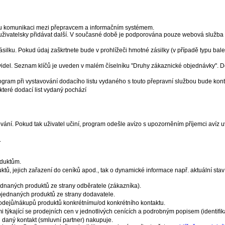
kou komunikaci mezi přepravcem a informačním systémem.
ivatelsky přidávat další. V současné době je podporována pouze webová služba 
ásilku. Pokud údaj zaškrtnete bude v prohlížeči hmotné zásilky (v případě typu bale
videl. Seznam klíčů je uveden v malém číselníku "Druhy zákaznické objednávky". D
rogram při vystavování dodacího listu vydaného s touto přepravní službou bude kont
které dodací list vydaný pochází
ování. Pokud tak uživatel učiní, program odešle avízo s upozorněním příjemci aví
.
oduktům.
uktů, jejich zařazení do ceníků apod., tak o dynamické informace např. aktuální sta
ednaných produktů ze strany odběratele (zákazníka).
bjednaných produktů ze strany dodavatele.
dejů/nákupů produktů konkrétnímu/od konkrétního kontaktu.
 týkající se prodejních cen v jednotlivých cenících a podrobným popisem (identifi
h daný kontakt (smluvní partner) nakupuje.