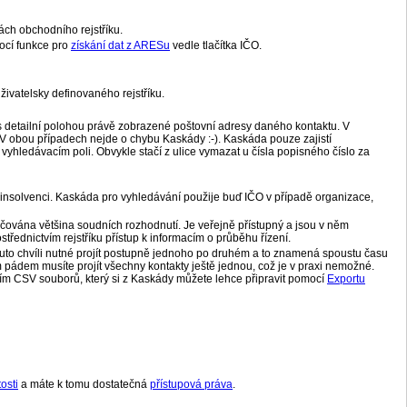
ách obchodního rejstříku.
mocí funkce pro
získání dat z ARESu
vedle tlačítka IČO.
vatelsky definovaného rejstříku.
 s detailní polohou právě zobrazené poštovní adresy daného kontaktu. V
 obou případech nejde o chybu Kaskády :-). Kaskáda pouze zajistí
ledávacím poli. Obvykle stačí z ulice vymazat u čísla popisného číslo za
 v insolvenci. Kaskáda pro vyhledávání použije buď IČO v případě organizace,
ručována většina soudních rozhodnutí. Je veřejně přístupný a jsou v něm
třednictvím rejstříku přístup k informacím o průběhu řízení.
 tuto chvíli nutné projít postupně jednoho po druhém a to znamená spoustu času
ím pádem musíte projít všechny kontakty ještě jednou, což je v praxi nemožné.
vím CSV souborů, který si z Kaskády můžete lehce připravit pomocí
Exportu
osti
a máte k tomu dostatečná
přístupová práva
.