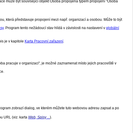
izace může být související objekt Osoba propojená typem propojení "Osoba
esou, která představuje propojení mezi např. organizací a osobou. Může to být
esy
. Program tento nežádoucí stav hlídá v závislosti na nastavení v
globální
is je v kapitole
Karta Pracovní zařazení
.
oba pracuje v organizaci", je možné zaznamenat místo jejich pracoviště v
ce.
rogram zobrazí dialog, ve kterém můžete tuto webovou adresu zapsat a po
u URL (viz. karta
Web, Spisy ...
).