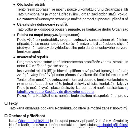
Obchodní rejstřík
Tento režim zobrazení je možný pouze u kontaktu druhu Organizace, kte
Tato funkcionalita je vhodná především u organizací cizích států. Pokud
Po zobrazení webových stránek je možné pomocí clipboardu přenést někt
Uživatelsky definovaný rejstřík
Tato volba je k dispozici pouze v případě, že kontakt je druhu Organiza
Poloha na mapě (mapy.cz/google.com)
Podle výběru z podnabídky program zobrazí v samostatném okně inter
případě, že se mapa nezobrazí správně, může to být způsobeno chybně
předvyplnění adresy do vyhledávacího pole daného webového serveru. P
lomítkem apod.
Insolvenční rejstřík
Program v samostatné kartě internetového prohlížeče zobrazí stránku ins
nebo RČ v případě fyzické osoby.
Insolvenční rejstřík (IR) je hlavním pilířem nové právní úpravy, která 
zveřejňovány téměř v "přímém přenosu" veškeré důležité informace o všech
Tento režim umožňuje zobrazení informací pouze o tomto konkrétním kont
(v mnoha případech se může jednat o stovky či tisíce kontaktů). I kdyby
Proto je možné využít placené služby, kterou nabízí např. na stránkách
h
tabulkových dat z Kaskády do diskového souboru
.
Pozor, firma KaskSoft s.r.o. nemá s touto službou nic společného, proto z
Texty
Tato karta obsahuje podkartu Poznámka, do které je možné zapsat libovolný 
Obchodní příležitost
Karta
Obchodní příležitost
je dostupná pouze v případě, že máte v uživatels
Na této kartě je možné u daného kontaktu nastavit status
obchodní příležitost