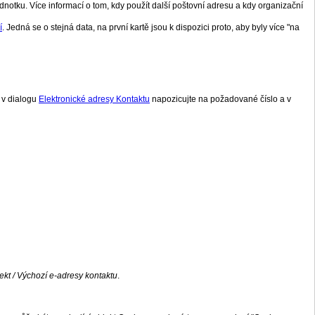
dnotku. Více informací o tom, kdy použít další poštovní adresu a kdy organizační
í
. Jedná se o stejná data, na první kartě jsou k dispozici proto, aby byly více "na
e v dialogu
Elektronické adresy Kontaktu
napozicujte na požadované číslo a v
ekt / Výchozí e-adresy kontaktu
.