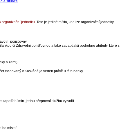
 dle situace
.
 organizační jednotku
. Toto je jediné místo, kde lze organizační jednotky
avotní pojišťovny.
 Bankou či Zdravotní pojišťovnou a také zadat další podrobné atributy, které s
nky a zemi).
účet evidovaný v Kaskádě je veden právě u této banky.
 zapotřebí min. jednu přepravní službu vytvořit.
ního místa".