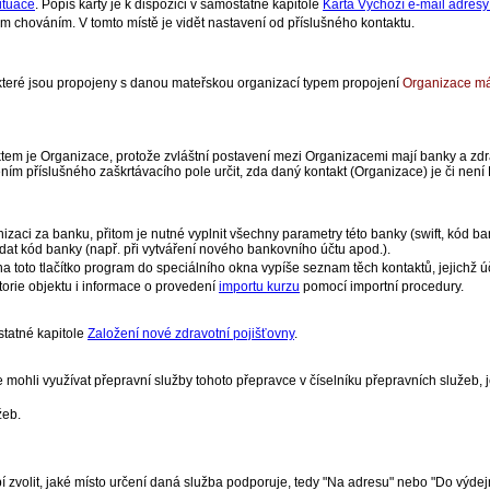
ituace
. Popis karty je k dispozici v samostatné kapitole
Karta Výchozí e-mail adresy
vým chováním. V tomto místě je vidět nastavení od příslušného kontaktu.
, které jsou propojeny s danou mateřskou organizací typem propojení
Organizace má
ktem je Organizace, protože zvláštní postavení mezi Organizacemi mají banky a zdr
žením příslušného zaškrtávacího pole určit, zda daný kontakt (Organizace) je či není
izaci za banku, přitom je nutné vyplnit všechny parametry této banky (swift, kód ba
dat kód banky (např. při vytváření nového bankovního účtu apod.).
 na toto tlačítko program do speciálního okna vypíše seznam těch kontaktů, jejichž 
orie objektu i informace o provedení
importu kurzu
pomocí importní procedury.
statné kapitole
Založení nové zdravotní pojišťovny
.
mohli využívat přepravní služby tohoto přepravce v číselníku přepravních služeb, je
žeb.
í zvolit, jaké místo určení daná služba podporuje, tedy "Na adresu" nebo "Do výdej