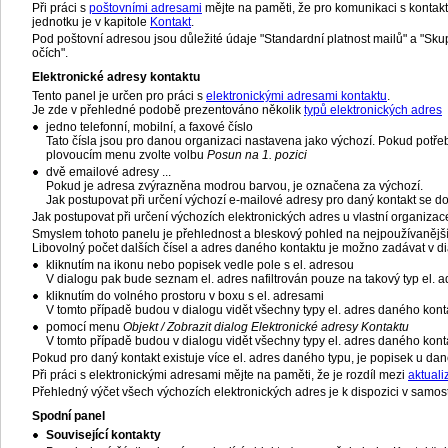
Při práci s
poštovními adresami
mějte na paměti, že pro komunikaci s kontakte
jednotku je v kapitole
Kontakt
.
Pod poštovní adresou jsou důležité údaje "Standardní platnost mailů" a "Skupin
očích".
Elektronické adresy kontaktu
Tento panel je určen pro práci s
elektronickými adresami kontaktu
.
Je zde v přehledné podobě prezentováno několik
typů elektronických adres
jedno telefonní, mobilní, a faxové číslo
Tato čísla jsou pro danou organizaci nastavena jako výchozí. Pokud potřebu
plovoucím menu zvolte volbu
Posun na 1. pozici
dvě emailové adresy ...
Pokud je adresa zvýrazněna modrou barvou, je označena za výchozí.
Jak postupovat při určení výchozí e-mailové adresy pro daný kontakt se d
Jak postupovat při určení výchozích elektronických adres u vlastní organizac
Smyslem tohoto panelu je přehlednost a bleskový pohled na nejpoužívanější 
Libovolný počet dalších čísel a adres daného kontaktu je možno zadávat v d
kliknutím na ikonu nebo popisek vedle pole s el. adresou
V dialogu pak bude seznam el. adres nafiltrován pouze na takový typ el. adre
kliknutím do volného prostoru v boxu s el. adresami
V tomto případě budou v dialogu vidět všechny typy el. adres daného kontakt
pomocí menu
Objekt / Zobrazit dialog Elektronické adresy Kontaktu
V tomto případě budou v dialogu vidět všechny typy el. adres daného kontakt
Pokud pro daný kontakt existuje více el. adres daného typu, je popisek u dan
Při práci s elektronickými adresami mějte na paměti, že je rozdíl mezi
aktuali
Přehledný výčet všech výchozích elektronických adres je k dispozici v samo
Spodní panel
Související kontakty