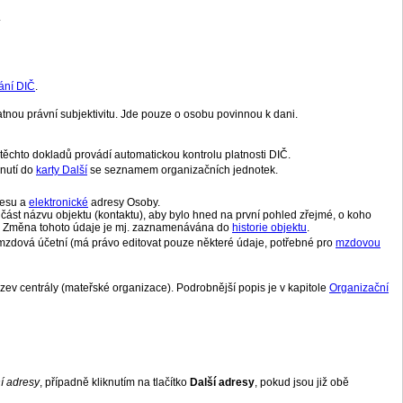
.
ání DIČ
.
ou právní subjektivitu. Jde pouze o osobu povinnou k dani.
 těchto dokladů provádí automatickou kontrolu platnosti DIČ.
pnutí do
karty Další
se seznamem organizačních jednotek.
esu a
elektronické
adresy Osoby.
součást názvu objektu (kontaktu), aby bylo hned na první pohled zřejmé, o koho
ruje. Změna tohoto údaje je mj. zaznamenávána do
historie objektu
.
mzdová účetní (má právo editovat pouze některé údaje, potřebné pro
mzdovou
zev centrály (mateřské organizace). Podrobnější popis je v kapitole
Organizační
ní adresy
, případně kliknutím na tlačítko
Další adresy
, pokud jsou již obě