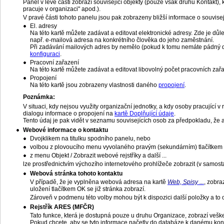
Panel v levé části zobrazí související objekty (pouze však druhu Kontakt
pracuje v organizaci" apod.).
V pravé části tohoto panelu jsou pak zobrazeny bližší informace o souvisejí
El. adresy
Na této kartě můžete zadávat a editovat elektronické adresy. Zde je důl
např. e-mailová adresa na konkrétního člověka do jeho zaměstnání.
Při zadávání mailových adres by nemělo (pokud k tomu nemáte pádný d
konfiguraci
.
Pracovní zařazení
Na této kartě můžete zadávat a editovat libovolný počet pracovních zař
Propojení
Na této kartě jsou zobrazeny vlastnosti daného
propojení
.
Poznámka:
V situaci, kdy nejsou využity organizační jednotky, a kdy osoby pracující
dialogu informace o propojení na
kartě Doplňující údaje
.
Tento údaj je pak vidět v seznamu souvisejících osob za předpokladu, že a
Webové informace o kontaktu
Dvojklikem na titulku spodního panelu, nebo
volbou z plovoucího menu vyvolaného pravým (sekundárním) tlačítkem 
z menu Objekt / Zobrazit webové rejstříky a další ...
lze prostřednictvím výchozího internetového prohlížeče zobrazit (v samost
Webová stránka tohoto kontaktu
V případě, že je vyplněna webová adresa na kartě
Web, Spisy ...
, zobra
uložení tlačítkem OK se již stránka zobrazí.
Zároveň v podmenu této volby mohou být k dispozici další položky a t
Rejstřík ARES (MFČR)
Tato funkce, která je dostupná pouze u druhu Organizace, zobrazí veške
Pokud chcete, aby se tyto informace načetly do databáze k danému konta