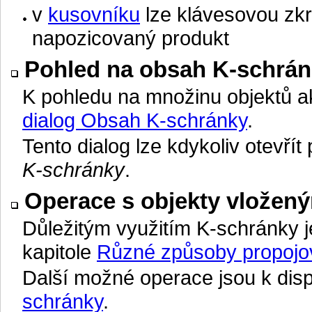
v
kusovníku
lze klávesovou zk
napozicovaný produkt
Pohled na obsah K-schrá
K pohledu na množinu objektů a
dialog Obsah K-schránky
.
Tento dialog lze kdykoliv otevří
K-schránky
.
Operace s objekty vložen
Důležitým využitím K-schránky j
kapitole
Různé způsoby propojov
Další možné operace jsou k disp
schránky
.