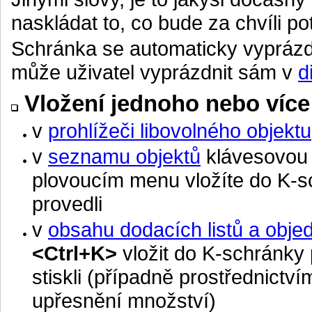
naskládat to, co bude za chvíli po
Schránka se automaticky vyprázd
může uživatel vyprázdnit sám v
d
Vložení jednoho nebo více
v
prohlížeči libovolného objektu
v
seznamu objektů
klávesovou
plovoucím menu vložíte do K-sc
provedli
v
obsahu dodacích listů a obje
<Ctrl+K>
vložit do K-schránky 
stiskli (případně prostřednictv
upřesnění množství)