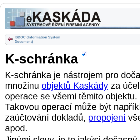
ISDOC (Information System
Document)
K-schránka
K-schránka je nástrojem pro do
množinu
objektů Kaskády
za účel
operace se všemi těmito objektu.
Takovou operací může být napříkl
zaúčtování dokladů,
propojení
vše
apod.
Jinými slovy, je to jakýsi dočasný