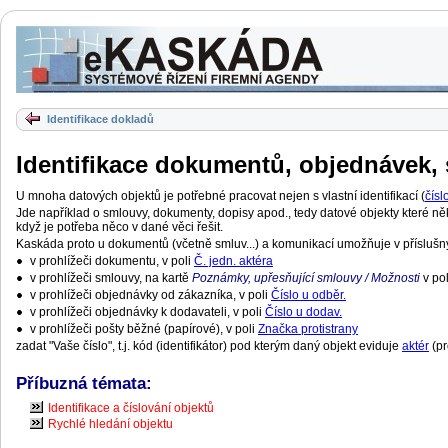
Identifikace dokladů
Identifikace dokumentů, objednávek,
U mnoha datových objektů je potřebné pracovat nejen s vlastní identifikací (
čísl
Jde například o smlouvy, dokumenty, dopisy apod., tedy datové objekty které někdo 
když je potřeba něco v dané věci řešit.
Kaskáda proto u dokumentů (včetně smluv...) a komunikací umožňuje v příslušn
v prohlížeči dokumentu, v poli
Č. jedn. aktéra
v prohlížeči smlouvy, na kartě
Poznámky, upřesňující smlouvy / Možnosti
v po
v prohlížeči objednávky od zákazníka, v poli
Číslo u odběr.
v prohlížeči objednávky k dodavateli, v poli
Číslo u dodav.
v prohlížeči pošty běžné (papírové), v poli
Značka protistrany
zadat "Vaše číslo", t.j. kód (identifikátor) pod kterým daný objekt eviduje
aktér
(pr
Příbuzná témata:
Identifikace a číslování objektů
Rychlé hledání objektu