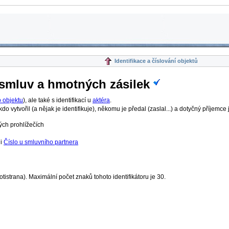
Identifikace a číslování objektů
 smluv a hmotných zásilek
o objektu
), ale také s identifikací u
aktéra
.
vytvořil (a nějak je identifikuje), někomu je předal (zaslal...) a dotyčný příjemce j
ých prohlížečích
li
Číslo u smluvního partnera
otistrana). Maximální počet znaků tohoto identifikátoru je 30.