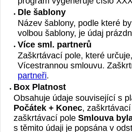
program vygeneruje číslo XX
Dle šablony
Název šablony, podle které by
volbou šablony, je údaj prázdn
Více sml. partnerů
Zaškrtávací pole, které určuj
Vícestrannou smlouvu. Zaškrt
partneři
.
Box Platnost
Obsahuje údaje související s p
Počátek + Konec
, zaškrtávac
zaškrtávací pole
Smlouva byla
s těmito údaji je popsána v ods