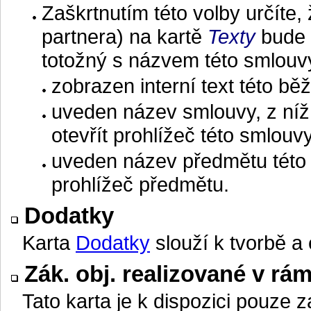
Zaškrtnutím této volby určíte,
partnera) na kartě
Texty
bude 
totožný s názvem této smlouvy
zobrazen interní text této b
uveden název smlouvy, z níž 
otevřít prohlížeč této smlouv
uveden název předmětu této s
prohlížeč předmětu.
Dodatky
Karta
Dodatky
slouží k tvorbě a 
Zák. obj. realizované v rá
Tato karta je k dispozici pouze 