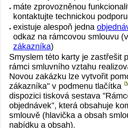
máte zprovozněnou funkcionali
kontaktujte technickou podpor
existuje alespoň jedna
objedná
odkaz na rámcovou smlouvu (v
zákazníka
)
Smyslem této karty je zastřešit 
rámci smluvního vztahu realizov
Novou zakázku lze vytvořit pom
zákazníka" v podmenu tlačítka
dispozici tisková sestava "Rámc
objednávek", která obsahuje ko
smlouvě (hlavička a obsah smlo
nabídku a obsah).