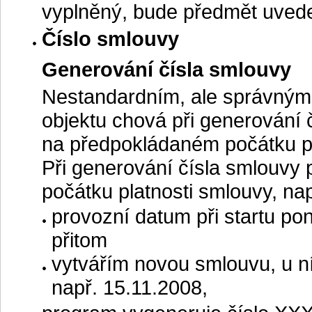
vyplněný, bude předmět uvede
Číslo smlouvy
Generování čísla smlouvy
Nestandardním, ale správným
objektu chová při generování č
na předpokládaném počátku pl
Při generování čísla smlouvy
počátku platnosti smlouvy, nap
provozní datum při startu po
přitom
vytvářím novou smlouvu, u ní
např. 15.11.2008,