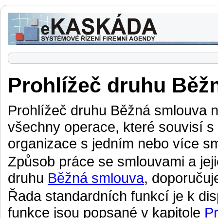
Prohlížeč druhu Běž
Prohlížeč druhu Běžná smlouva n
všechny operace, které souvisí s
organizace s jedním nebo více sm
Způsob práce se smlouvami a jej
druhu
Běžná smlouva
, doporučuj
Řada standardních funkcí je k dis
funkce jsou popsané v kapitole
Pr