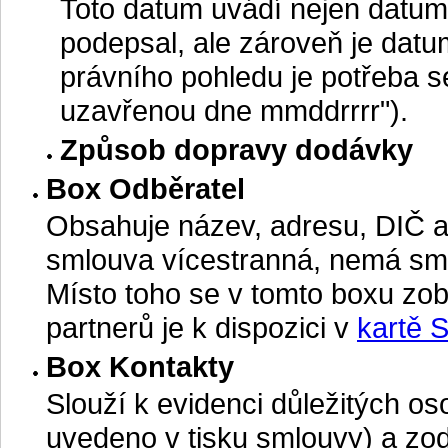
Toto datum uvádí nejen datum
podepsal, ale zároveň je datu
právního pohledu je potřeba 
uzavřenou dne mmddrrrr").
Způsob dopravy dodávky
Box Odběratel
Obsahuje název, adresu, DIČ a
smlouva vícestranná, nemá smy
Místo toho se v tomto boxu zob
partnerů je k dispozici v
kartě S
Box Kontakty
Slouží k evidenci důležitých o
uvedeno v tisku smlouvy) a z