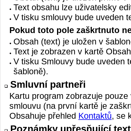
Text obsahu lze uživatelsky edi
V tisku smlouvy bude uveden tex
Pokud toto pole zaškrtnuto ne
Obsah (text) je uložen v šablon
Text je zobrazen v kartě Obsah, 
V tisku Smlouvy bude uveden text
šabloně).
Smluvní partneři
Kartu program zobrazuje pouze v
smlouvu (na první kartě je zašk
Obsahuje přehled
Kontaktů
, se 
Poznámky upřesňující tex