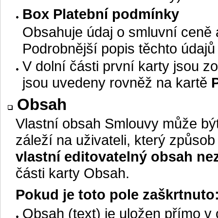
Box Platební podmínky
Obsahuje údaj o smluvní ceně a
Podrobnější popis těchto údajů 
V dolní části první karty jsou
jsou uvedeny rovněž na kartě
Obsah
Vlastní obsah Smlouvy může bý
záleží na uživateli, který způso
vlastní editovatelný obsah ne
části karty Obsah.
Pokud je toto pole zaškrtnuto
Obsah (text) je uložen přímo v