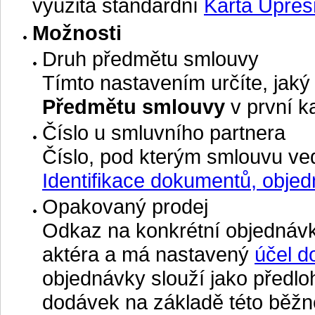
využita standardní
Karta Upřesň
Možnosti
Druh předmětu smlouvy
Tímto nastavením určíte, jak
Předmětu smlouvy
v první k
Číslo u smluvního partnera
Číslo, pod kterým smlouvu vede
Identifikace dokumentů, objed
Opakovaný prodej
Odkaz na konkrétní objednávk
aktéra a má nastavený
účel d
objednávky slouží jako předlo
dodávek na základě této běžn