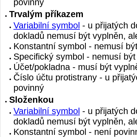
povinný
Trvalým příkazem
Variabilní symbol
- u přijatých 
dokladů nemusí být vyplněn, al
Konstantní symbol - nemusí bý
Specifický symbol - nemusí být
Účet/pokladna - musí být vypln
Číslo účtu protistrany - u přija
povinný
Složenkou
Variabilní symbol
- u přijatých 
dokladů nemusí být vyplněn, al
Konstantní symbol - není povin