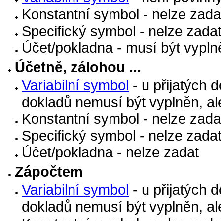
Konstantní symbol - nelze zada
Specifický symbol - nelze zada
Účet/pokladna - musí být vypl
Účetně, zálohou ...
Variabilní symbol
- u přijatých 
dokladů nemusí být vyplněn, al
Konstantní symbol - nelze zada
Specifický symbol - nelze zada
Účet/pokladna - nelze zadat
Zápočtem
Variabilní symbol
- u přijatých 
dokladů nemusí být vyplněn, al