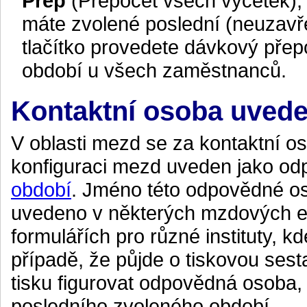
Přep
(Přepočet všech výčetek), k
máte zvolené poslední (neuzav
tlačítko provedete dávkový pře
období u všech zaměstnanců.
Kontaktní osoba uved
V oblasti mezd se za kontaktní os
konfiguraci mezd uveden jako o
období
. Jméno této odpovědné o
uvedeno v některých mzdových e
formulářích pro různé instituty, 
případě, že půjde o tiskovou se
tisku figurovat odpovědná osoba, 
posledního zvoleného období.