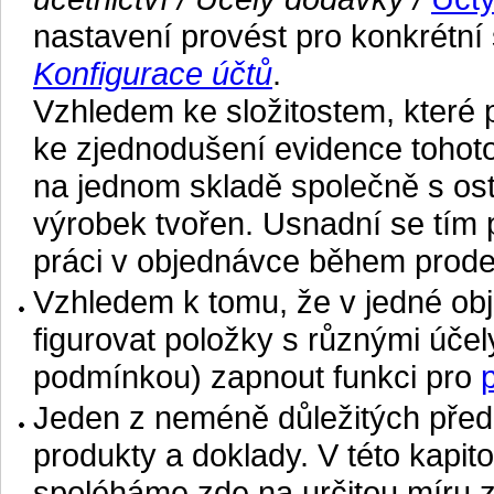
nastavení provést pro konkrétní 
Konfigurace účtů
.
Vzhledem ke složitostem, které 
ke zjednodušení evidence tohot
na jednom skladě společně s osta
výrobek tvořen. Usnadní se tím 
práci v objednávce během prode
Vzhledem k tomu, že v jedné obj
figurovat položky s různými úče
podmínkou) zapnout funkci pro
Jeden z neméně důležitých předp
produkty a doklady. V této kapito
spoléháme zde na určitou míru z