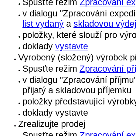
Spusťte režim
Zpracování ex
v dialogu "Zpracování expe
list vydaný
a
skladovou výde
položky, které slouží pro vý
doklady
vystavte
Vyrobený (složený) výrobek př
Spusťte režim
Zpracování př
v dialogu "Zpracování příjmu
přijatý a skladovou příjemku
položky představující výrobk
doklady vystavte
Zrealizujte prodej
Spusťte režim
Zpracování ex