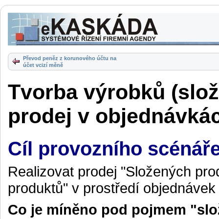
Převod peněz z korunového účtu na
účet vcizí měně
Tvorba výrobků (slož
prodej v objednávká
Cíl provozního scénář
Realizovat prodej "Složených pro
produktů" v prostředí objednávek
Co je míněno pod pojmem "slo