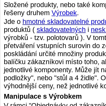
Složené produkty, nebo také komp
řešeny druhem
Výrobek
.
Jde o
hmotné skladovatelné prod
produktů (
skladovatelných
i
nesk
výrobků - tzv. polotovarů ). V to
přetváření vstupních surovin do z
poskládání určité množiny produk
balíčku zákazníkovi místo toho, 
jednotlivé komponenty. Může jít n
podložky", nebo "stůl a 4 židle". 
výhodnější ceny, než jednotlivé 
Manipulace s Výrobkem
V rámci "Objednávky od zákazník