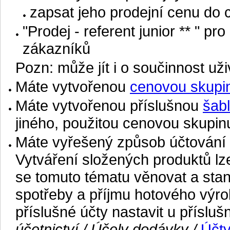
zapsat jeho prodejní cenu do 
"Prodej - referent junior ** " 
zákazníků
Pozn: může jít i o součinnost uži
Máte vytvořenou
cenovou skupi
Máte vytvořenou příslušnou
šab
jiného, použitou cenovou skupi
Máte vyřešený způsob účtování 
Vytváření složených produktů lze
se tomuto tématu věnovat a stan
spotřeby a příjmu hotového výro
příslušné účty nastavit u přísl
účetnictví / Účely dodávky /
Účty