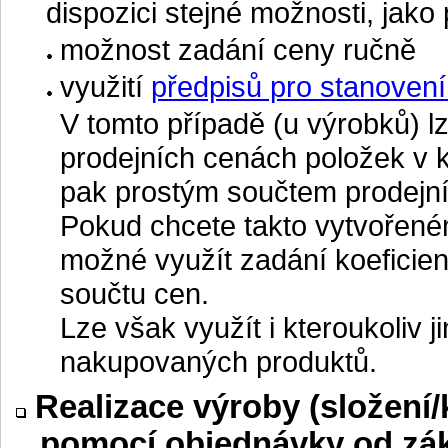
dispozici stejné možnosti, jako 
možnost zadání ceny ručně
využití
předpisů pro stanovení
V tomto případě (u výrobků) l
prodejních cenách položek v k
pak prostým součtem prodejní
Pokud chcete takto vytvořeném
možné využít zadání koeficien
součtu cen.
Lze však využít i kteroukoliv 
nakupovaných produktů.
Realizace výroby (složení
pomocí objednávky od zá