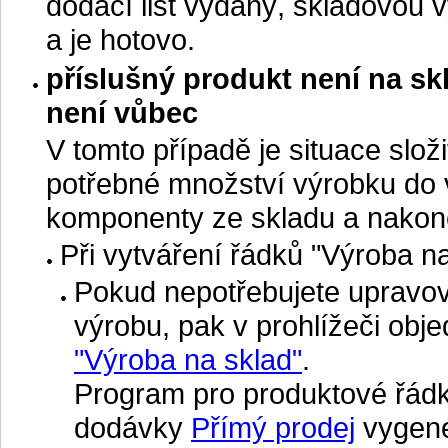
dodací list vydaný, skladovou 
a je hotovo.
příslušný produkt není na s
není vůbec
V tomto případě je situace slož
potřebné množství výrobku do v
komponenty ze skladu a nakone
Při vytváření řádků "Výroba n
Pokud nepotřebujete upravova
výrobu, pak v prohlížeči obj
"Výroba na sklad"
.
Program pro produktové řád
dodávky
Přímý prodej
vygene