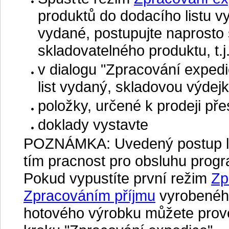
produktů do dodacího listu v
vydané, postupujte naprosto s
skladovatelného produktu, t.j
v dialogu "Zpracování exped
list vydaný, skladovou výdej
položky, určené k prodeji př
doklady vystavte
POZNÁMKA: Uvedený postup lze
tím pracnost pro obsluhu progr
Pokud vypustíte první režim
Zp
Zpracováním příjmu
vyrobeného
hotového výrobku můžete prov