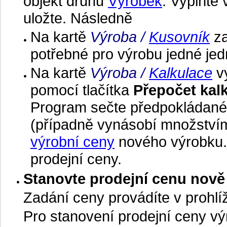
objekt druhu
Výrobek
. Vyplňte
uložte. Následně
Na kartě
Výroba /
Kusovník
za
potřebné pro výrobu jedné jed
Na kartě
Výroba /
Kalkulace
vy
pomocí tlačítka
Přepočet kal
Program sečte předpokládané 
(případně vynásobí množství
výrobní ceny
nového výrobku. 
prodejní ceny.
Stanovte prodejní cenu nov
Zadání ceny provádíte v prohlí
Pro stanovení prodejní ceny výr