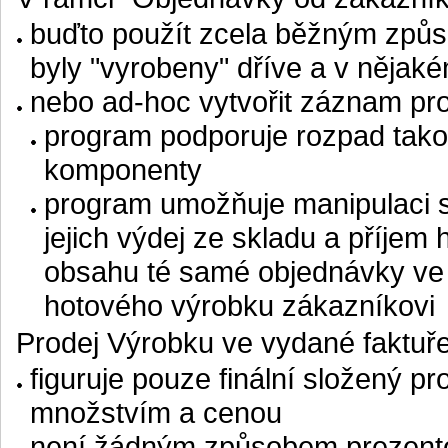
buďto použít zcela běžným způso
byly "vyrobeny" dříve a v nějak
nebo ad-hoc vytvořit záznam pro 
program podporuje rozpad tako
komponenty
program umožňuje manipulaci 
jejich výdej ze skladu a příjem
obsahu té samé objednávky ve
hotového výrobku zákazníkovi
Prodej Výrobku ve vydané faktuř
figuruje pouze finální složený 
množstvím a cenou
není žádným způsobem prezento