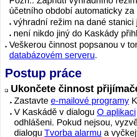
Pozn.: Zapnutí výhradního reži
účetního období automaticky za
výhradní režim na dané stanici
není nikdo jiný do Kaskády přih
Veškerou činnost popsanou v tom
databázovém serveru
.
Postup práce
Ukončete činnost přijímače
Zastavte
e-mailové programy
K
V Kaskádě v dialogu
O aplikaci
odhlášeni. Pokud nejsou, vyzvě
dialogu
Tvorba alarmu
a vyčkejt