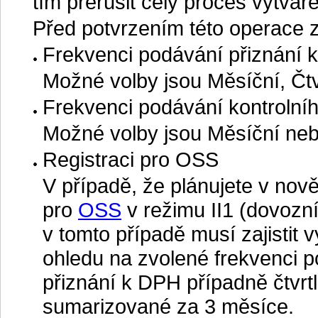
tím přerušit celý proces vytvář
Před potvrzením této operace z
Frekvenci podávání přiznání 
Možné volby jsou Měsíční, Čtv
Frekvenci podávání kontrolníh
Možné volby jsou Měsíční nebo
Registraci pro OSS
V případě, že plánujete v nov
pro
OSS
v režimu II1 (dovozn
v tomto případě musí zajistit
ohledu na zvolené frekvenci p
přiznání k DPH případně čtvrtl
sumarizované za 3 měsíce.