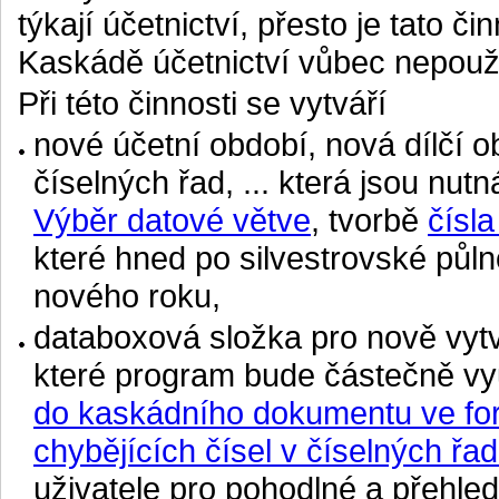
týkají účetnictví, přesto je tato čin
Kaskádě účetnictví vůbec nepouží
Při této činnosti se vytváří
nové účetní období, nová dílčí 
číselných řad, ... která jsou nut
Výběr datové větve
, tvorbě
čísla
které hned po silvestrovské půln
nového roku,
databoxová složka pro nově vyt
které program bude částečně vyu
do kaskádního dokumentu ve f
chybějících čísel v číselných řa
uživatele pro pohodlné a přehle