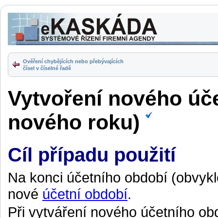
Ověření chybějících nebo přebývajících
čísel v číselné řadě
Vytvoření nového úče
nového roku)
Cíl případu použití
Na konci účetního období (obvykle
nové
účetní období
.
Při vytváření nového účetního obd