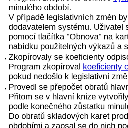
minulého období.
V případě legislativních změn b
dodavatelem systému. Uživatel s
pomocí tlačítka "Obnova" na ka
nabídku použitelných výkazů a st
Zkopírovaly se koeficienty odpi
Program zkopíroval
koeficienty
pokud nedošlo k legislativní změ
Provedl se přepočet obratů hlav
Přitom se v hlavní knize vytvořil
podle konečného zůstatku minul
Do obratů skladových karet produ
obdobími a zapsal se do nich poč