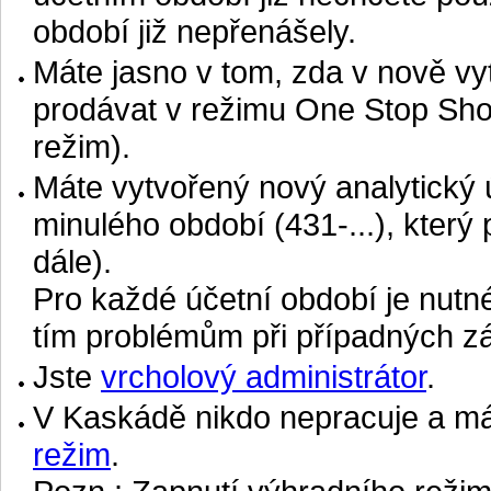
období již nepřenášely.
Máte jasno v tom, zda v nově v
prodávat v režimu One Stop Shop
režim).
Máte vytvořený nový analytický
minulého období (431-...), který 
dále).
Pro každé účetní období je nutné
tím problémům při případných zá
Jste
vrcholový administrátor
.
V Kaskádě nikdo nepracuje a má
režim
.