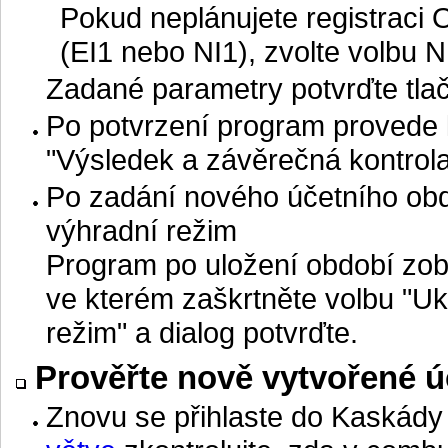
Pokud neplánujete registraci O
(EI1 nebo NI1), zvolte volbu N
Zadané parametry potvrďte tla
Po potvrzení program provede k
"Výsledek a závěrečná kontrola
Po zadání nového účetního ob
výhradní režim
Program po uložení období zobr
ve kterém zaškrtněte volbu "U
režim" a dialog potvrďte.
Prověřte nově vytvořené ú
Znovu se přihlaste do Kaskády a