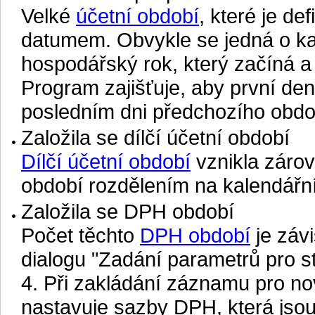
Velké
účetní období
, které je d
datumem. Obvykle se jedná o kal
hospodářský rok, který začíná a 
Program zajišťuje, aby první de
posledním dni předchozího obdo
Založila se dílčí účetní období
Dílčí účetní období
vznikla záro
období rozdělením na kalendářn
Založila se DPH období
Počet těchto
DPH období
je závi
dialogu "Zadání parametrů pro s
4.
Při zakládání záznamu pro n
nastavuje sazby DPH, která jso