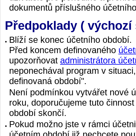
dokumentů příslušného účetního
Předpoklady ( výchozí 
Blíží se konec účetního období.
Před koncem definovaného
účet
upozorňovat
administrátora účet
neponechával program v situaci
definovaná období".
Není podmínkou vytvářet nové ú
roku, doporučujeme tuto činnost p
období skončí.
Pokud možno jste v rámci účetnict
účetním období již nechcete pou