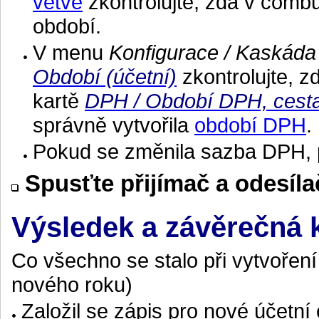
větve
zkontrolujte, zda v comb
období.
V menu
Konfigurace / Kaskáda 
Období (účetní)
zkontrolujte, z
kartě
DPH / Období DPH, cesta
správně vytvořila
období DPH
.
Pokud se změnila sazba DPH, p
Spusťte přijímač a odesílač
Výsledek a závěrečná 
Co všechno se stalo při vytvořen
nového roku)
Založil se zápis pro nové účetní